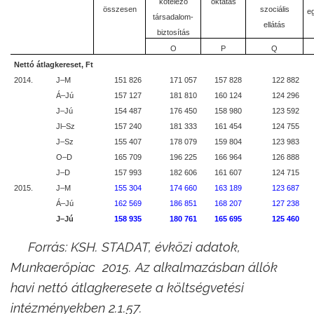
kötelező
oktatás
összesen
szociális
e
társadalom-
ellátás
biztosítás
O
P
Q
Nettó átlagkereset, Ft
2014.
J–M
151 826
171 057
157 828
122 882
Á–Jú
157 127
181 810
160 124
124 296
J–Jú
154 487
176 450
158 980
123 592
Jl–Sz
157 240
181 333
161 454
124 755
J–Sz
155 407
178 079
159 804
123 983
O–D
165 709
196 225
166 964
126 888
J–D
157 993
182 606
161 607
124 715
2015.
J–M
155 304
174 660
163 189
123 687
Á–Jú
162 569
186 851
168 207
127 238
J–Jú
158 935
180 761
165 695
125 460
Forrás: KSH. STADAT, évközi adatok,
Munkaerőpiac 2015. Az alkalmazásban állók
havi nettó átlagkeresete a költségvetési
intézményekben 2.1.57.