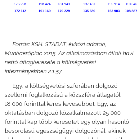
176 258
198 424
181 943
137 437
155 914
110 646
172 112
191 169
179 229
135 589
153 903
108 887
Forrás: KSH. STADAT, évközi adatok,
Munkaerőpiac 2015. Az alkalmazásban állók havi
nettó átlagkeresete a költségvetési
intézményekben 2.1.57.
Egy, a költségvetési szférában dolgozó
szellemi foglalkozású a közszféra átlagától
18 000 forinttal keres kevesebbet. Egy, az
oktatásban dolgozó közalkalmazott 25 000
forinttal kap több keresetet egy olyan hasonló
besorolású egészségügyi dolgozónál, akinek