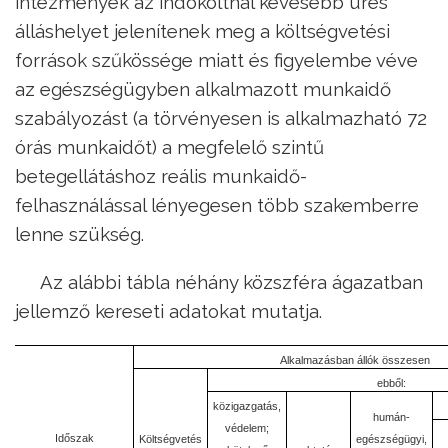
intézmények az indokoltnál kevesebb üres
álláshelyet jelenítenek meg a költségvetési
források szűkössége miatt és figyelembe véve
az egészségügyben alkalmazott munkaidő
szabályozást (a törvényesen is alkalmazható 72
órás munkaidőt) a megfelelő szintű
betegellátáshoz reális munkaidő-
felhasználással lényegesen több szakemberre
lenne szükség.
Az alábbi tábla néhány közszféra ágazatban
jellemző kereseti adatokat mutatja.
Alkalmazásban állók összesen
ebből:
közigazgatás,
humán-
védelem;
Időszak
Költségvetés
egészségügyi,