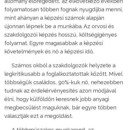
állomány elöregedett, az elkövetkező években
folyamatosan többen fognak nyugdíjba menni,
mint ahányan a képzési számok alapján
újonnan lépnek be a munkába. Az orvosi és
szakdolgozói képzés hosszú, költségigényes
folyamat. Egyre magasabbak a képzési
követelmények és nő a képzési idő.
Számos okból a szakdolgozók helyzete a
legkritikusabb a foglalkoztatottak között. Mivel
többségük családos, 90%-kuk nő, nehezebben
tudnak az érdekérvényesítés azon módjával
élni, hogy külföldön keresnek jobb anyagi
megbecsülést maguknak, bár egyre többen
választják ezt a megoldást.
A többműszakos munkarend, az