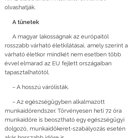
olvashatják.
A tünetek
A magyar lakosságnak az európaitól
rosszabb várható életkilátásai, amely szerint a
várható életkor mindkét nem esetben több
évvel elmarad az EU fejlett országaiban
tapasztalhatótól.
– A hosszú várólisták.
– Az egészségügyben alkalmazott
munkaidőrendszer. Törvényesen heti 72 óra
munkaidőre is beosztható egy egészségügyi
dolgozó, munkaidőkeret-szabályozás esetén
akár hosszabb időre is.