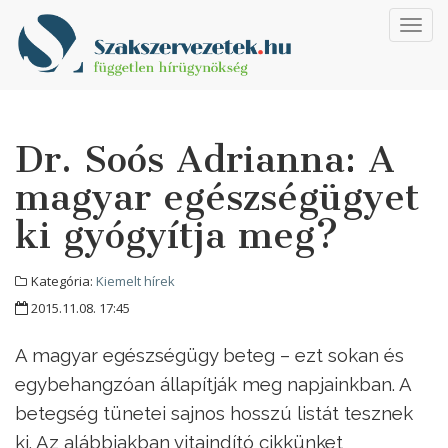
Toggl
navig
Dr. Soós Adrianna: A
magyar egészségügyet
ki gyógyítja meg?
Kategória:
Kiemelt hírek
2015.11.08. 17:45
A magyar egészségügy beteg – ezt sokan és
egybehangzóan állapítják meg napjainkban. A
betegség tünetei sajnos hosszú listát tesznek
ki. Az alábbiakban
vitaindító cikkünket