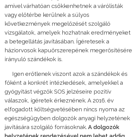
amivel várhatóan csökkenhetnek a várólisták
vagy előtérbe kerülnek a súlyos
következmények megelőzését szolgáló
vizsgálatok, amelyek hozhatnak eredményeket
a betegellátás javításában. Ígéretesek a
háziorvosok kapuőrszerepének megerősítésére
irányuló szándékok is.
Igen erőtlenek viszont azok a szándékok és
főként a konkrét intézkedések, amelyekkel a
gyógyítást végzők SOS jelzéseire pozitív
válaszok, ígéretek érkeznének. A 2016. év
elfogadott költségvetésében nincs nyoma az
egészségügyben dolgozók anyagi helyzetének
javítására szolgáló forrásoknak.
A dolgozók
helyzetének rendezésével nem lehet addig