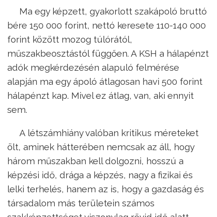
Ma egy képzett, gyakorlott szakápoló bruttó
bére 150 000 forint, nettó keresete 110-140 000
forint között mozog túlórától,
műszakbeosztástól függően. A KSH a hálapénzt
adók megkérdezésén alapuló felmérése
alapján ma egy ápoló átlagosan havi 500 forint
hálapénzt kap. Mivel ez átlag, van, aki ennyit
sem.
A létszámhiány valóban kritikus méreteket
ölt, aminek hátterében nemcsak az áll, hogy
három műszakban kell dolgozni, hosszú a
képzési idő, drága a képzés, nagy a fizikai és
lelki terhelés, hanem az is, hogy a gazdaság és
társadalom más területein számos
szakképzettséget viszonylag rövid idő alatt