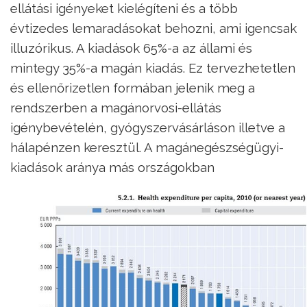
ellátási igényeket kielégíteni és a több
évtizedes lemaradásokat behozni, ami igencsak
illuzórikus. A kiadások 65%-a az állami és
mintegy 35%-a magán kiadás. Ez tervezhetetlen
és ellenőrizetlen formában jelenik meg a
rendszerben a magánorvosi-ellátás
igénybevételén, gyógyszervásárláson illetve a
hálapénzen keresztül. A magánegészségügyi-
kiadások aránya más országokban