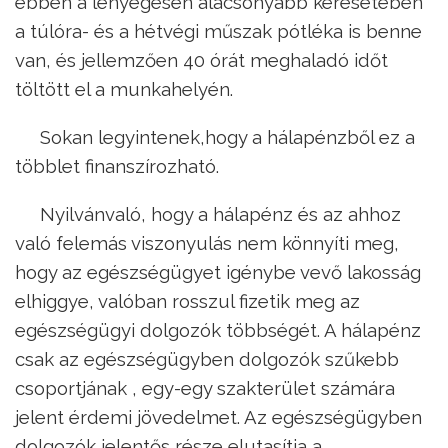
ebben a lényegesen alacsonyabb keresetében
a túlóra- és a hétvégi műszak pótléka is benne
van, és jellemzően 40 órát meghaladó időt
töltött el a munkahelyén.
Sokan legyintenek,hogy a hálapénzből ez a
többlet finanszírozható.
Nyilvánvaló, hogy a hálapénz és az ahhoz
való felemás viszonyulás nem könnyíti meg,
hogy az egészségügyet igénybe vevő lakosság
elhiggye, valóban rosszul fizetik meg az
egészségügyi dolgozók többségét. A hálapénz
csak az egészségügyben dolgozók szűkebb
csoportjának , egy-egy szakterület számára
jelent érdemi jövedelmet. Az egészségügyben
dolgozók jelentős része elutasítja a