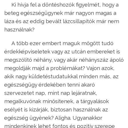
Ki hívja fel a döntéshozók figyelmét, hogy a
beteg egészségügynek már nagyon magas a
láza és az eddig bevált lázcsillapítók már nem
használnak?
A több ezer embert maguk mögött tudó
érdekképviseletek vagy az utcán embereket is
megszólító néhány, vagy akár néhányszáz ápoló
megoldják majd a problémákat? Vajon azok,
akik nagy küldetéstudatukkal minden más, az
egészségügy érdekében tenni akaró
szervezetet nap, mint nap lejáratnak,
megalkuvónak minősítenek, a tárgyalások
esélyét is kizárják, biztosan használnak az
egészség ügyének? Aligha. Ugyanakkor
mindenkinek lehet fontos és pozitív szerepe