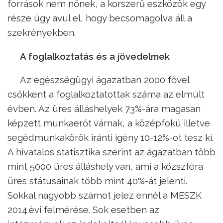
források nem nőnek, a korszerű eszközök egy
része úgy avul el, hogy becsomagolva áll a
szekrényekben.
A foglalkoztatás és a jövedelmek
Az egészségügyi ágazatban 2000 fővel
csökkent a foglalkoztatottak száma az elmúlt
évben. Az üres álláshelyek 73%-ára magasan
képzett munkaerőt várnak, a középfokú illetve
segédmunkakörök iránti igény 10-12%-ot tesz ki.
A hivatalos statisztika szerint az ágazatban több
mint 5000 üres álláshely van, ami a közszféra
üres státusainak több mint 40%-át jelenti.
Sokkal nagyobb számot jelez ennél a MESZK
2014.évi felmérése. Sok esetben az