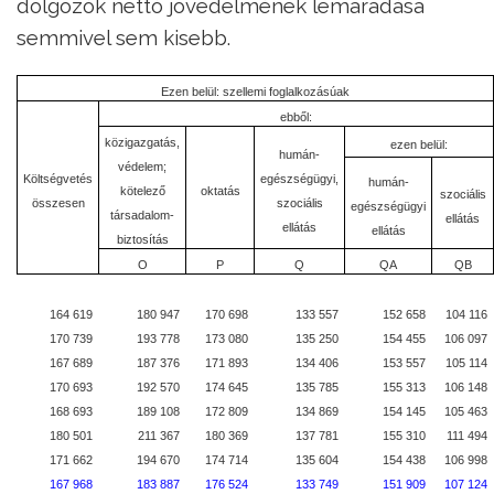
dolgozók nettó jövedelmének lemaradása
semmivel sem kisebb.
Ezen belül: szellemi foglalkozásúak
ebből:
közigazgatás,
ezen belül:
humán-
védelem;
Költségvetés
egészségügyi,
humán-
kötelező
oktatás
szociális
összesen
szociális
egészségügyi
társadalom-
ellátás
ellátás
ellátás
biztosítás
O
P
Q
QA
QB
164 619
180 947
170 698
133 557
152 658
104 116
170 739
193 778
173 080
135 250
154 455
106 097
167 689
187 376
171 893
134 406
153 557
105 114
170 693
192 570
174 645
135 785
155 313
106 148
168 693
189 108
172 809
134 869
154 145
105 463
180 501
211 367
180 369
137 781
155 310
111 494
171 662
194 670
174 714
135 604
154 438
106 998
167 968
183 887
176 524
133 749
151 909
107 124