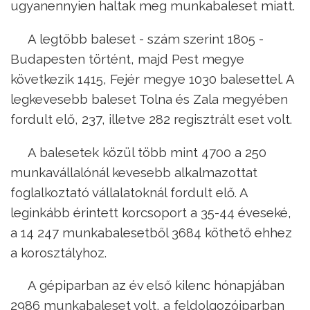
ugyanennyien haltak meg munkabaleset miatt.
A legtöbb baleset - szám szerint 1805 -
Budapesten történt, majd Pest megye
következik 1415, Fejér megye 1030 balesettel. A
legkevesebb baleset Tolna és Zala megyében
fordult elő, 237, illetve 282 regisztrált eset volt.
A balesetek közül több mint 4700 a 250
munkavállalónál kevesebb alkalmazottat
foglalkoztató vállalatoknál fordult elő. A
leginkább érintett korcsoport a 35-44 éveseké,
a 14 247 munkabalesetből 3684 köthető ehhez
a korosztályhoz.
A gépiparban az év első kilenc hónapjában
2986 munkabaleset volt, a feldolgozóiparban