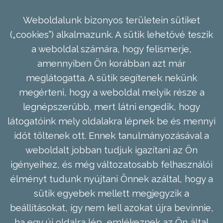
Weboldalunk bizonyos területein sütiket
(„cookies”) alkalmazunk. A sütik lehetővé teszik
a weboldal számára, hogy felismerje,
amennyiben Ön korábban azt már
meglátogatta. A sütik segítenek nekünk
megérteni, hogy a weboldal melyik része a
legnépszerűbb, mert látni engedik, hogy
látogatóink mely oldalakra lépnek be és mennyi
időt töltenek ott. Ennek tanulmányozásával a
weboldalt jobban tudjuk igazítani az Ön
igényeihez, és még változatosabb felhasználói
élményt tudunk nyújtani Önnek azáltal, hogy a
sütik egyebek mellett megjegyzik a
beállításokat, így nem kell azokat újra bevinnie,
ha egy új oldalra lép, emlékeznek az Ön által