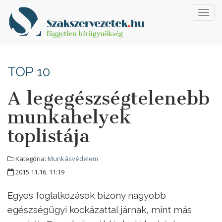
Toggl
navig
TOP 10
A legegészségtelenebb
munkahelyek
toplistája
Kategória:
Munkásvédelem
2015.11.16. 11:19
Egyes foglalkozások bizony nagyobb
egészségügyi kockázattal járnak, mint más