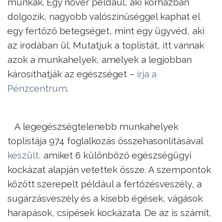
munkák. Egy nővér például, aki korházban
dolgozik, nagyobb valószínűséggel kaphat el
egy fertőző betegséget, mint egy ügyvéd, aki
az irodában ül. Mutatjuk a toplistát, itt vannak
azok a munkahelyek, amelyek a legjobban
károsíthatják az egészséget –
írja a
Pénzcentrum
.
A legegészségtelenebb munkahelyek
toplistája 974 foglalkozás összehasonlításával
készült,
amiket 6 különböző egészségügyi
kockázat alapján vetettek össze. A szempontok
között szerepelt például a fertőzésveszély, a
sugárzásveszély és a kisebb égések, vágások
harapások, csípések kockázata. De az is számít,