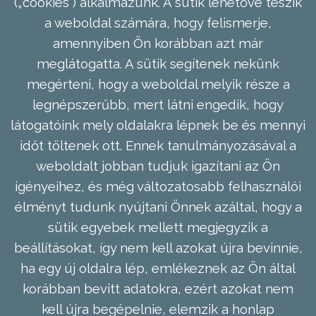
(„cookies”) alkalmazunk. A sütik lehetővé teszik
a weboldal számára, hogy felismerje,
amennyiben Ön korábban azt már
meglátogatta. A sütik segítenek nekünk
megérteni, hogy a weboldal melyik része a
legnépszerűbb, mert látni engedik, hogy
látogatóink mely oldalakra lépnek be és mennyi
időt töltenek ott. Ennek tanulmányozásával a
weboldalt jobban tudjuk igazítani az Ön
igényeihez, és még változatosabb felhasználói
élményt tudunk nyújtani Önnek azáltal, hogy a
sütik egyebek mellett megjegyzik a
beállításokat, így nem kell azokat újra bevinnie,
ha egy új oldalra lép, emlékeznek az Ön által
korábban bevitt adatokra, ezért azokat nem
kell újra begépelnie, elemzik a honlap