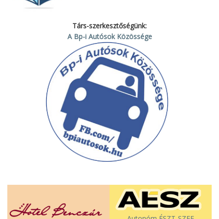
Társ-szerkesztőségünk:
A Bp-i Autósok Közössége
Autonóm ÉSZT-SZEF