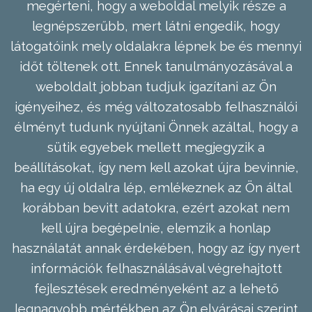
megérteni, hogy a weboldal melyik része a
legnépszerűbb, mert látni engedik, hogy
látogatóink mely oldalakra lépnek be és mennyi
időt töltenek ott. Ennek tanulmányozásával a
weboldalt jobban tudjuk igazítani az Ön
igényeihez, és még változatosabb felhasználói
élményt tudunk nyújtani Önnek azáltal, hogy a
sütik egyebek mellett megjegyzik a
beállításokat, így nem kell azokat újra bevinnie,
ha egy új oldalra lép, emlékeznek az Ön által
korábban bevitt adatokra, ezért azokat nem
kell újra begépelnie, elemzik a honlap
használatát annak érdekében, hogy az így nyert
információk felhasználásával végrehajtott
fejlesztések eredményeként az a lehető
legnagyobb mértékben az Ön elvárásai szerint