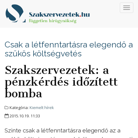
Toggl
navig
Csak a létfenntartásra elegendő a
szűkös költségvetés
Szakszervezetek: a
pénzkérdés időzített
bomba
Kategória:
Kiemelt hírek
2015.10.19. 11:33
Szinte csak a létfenntartásra elegendő az a