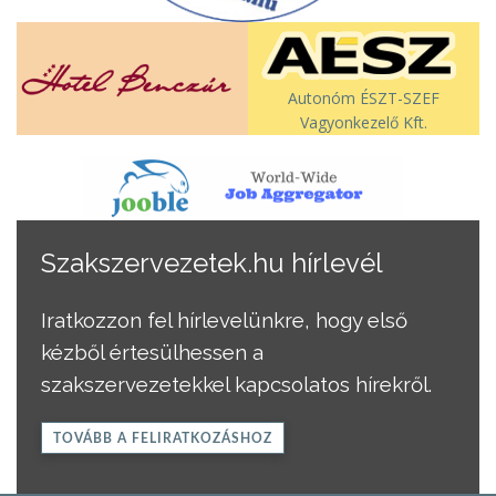
Autonóm ÉSZT-SZEF
Vagyonkezelő Kft.
Szakszervezetek.hu hírlevél
Iratkozzon fel hírlevelünkre, hogy első
kézből értesülhessen a
szakszervezetekkel kapcsolatos hírekről.
TOVÁBB A FELIRATKOZÁSHOZ