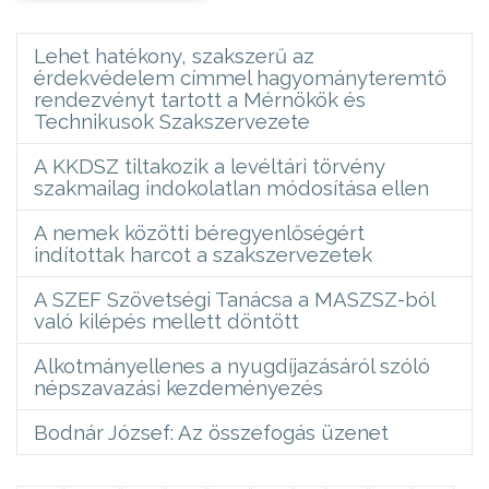
Lehet hatékony, szakszerű az
érdekvédelem címmel hagyományteremtő
rendezvényt tartott a Mérnökök és
Technikusok Szakszervezete
A KKDSZ tiltakozik a levéltári törvény
szakmailag indokolatlan módosítása ellen
A nemek közötti béregyenlőségért
indítottak harcot a szakszervezetek
A SZEF Szövetségi Tanácsa a MASZSZ-ból
való kilépés mellett döntött
Alkotmányellenes a nyugdíjazásáról szóló
népszavazási kezdeményezés
Bodnár József: Az összefogás üzenet