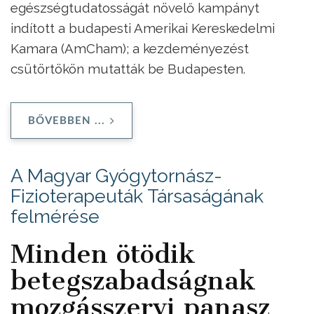
egészségtudatosságát növelő kampányt
indított a budapesti Amerikai Kereskedelmi
Kamara (AmCham); a kezdeményezést
csütörtökön mutatták be Budapesten.
BŐVEBBEN ...
A Magyar Gyógytornász-
Fizioterapeuták Társaságának
felmérése
Minden ötödik
betegszabadságnak
mozgásszervi panasz