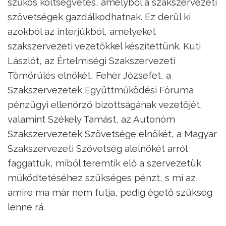
szűkös költségvetés, amelyből a szakszervezeti
szövetségek gazdálkodhatnak. Ez derül ki
azokból az interjúkból, amelyeket
szakszervezeti vezetőkkel készítettünk. Kuti
Lászlót, az Értelmiségi Szakszervezeti
Tömörülés elnökét, Fehér Józsefet, a
Szakszervezetek Együttműködési Fóruma
pénzügyi ellenőrző bizottságának vezetőjét,
valamint Székely Tamást, az Autonóm
Szakszervezetek Szövetsége elnökét, a Magyar
Szakszervezeti Szövetség alelnökét arról
faggattuk, miből teremtik elő a szervezetük
működtetéséhez szükséges pénzt, s mi az,
amire ma már nem futja, pedig égető szükség
lenne rá.