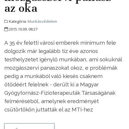
az oka
Kategória:
Munkásvédelem
2015.10.09. 08:27
A 35 év feletti városi emberek minimum fele
dolgozik már legalább tíz éve azonos
testhelyzetet igénylő munkában, ami sokuknál
mozgásszervi panaszokat okoz, e problémák
pedig a munkából való kiesés csaknem
ötödéért felelnek - derült ki a Magyar
Gyógytornász-Fizioterapeuták Társaságának
felméréséből, amelynek eredményét
csütörtökön juttatták el az MTI-hez