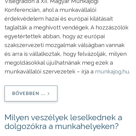
Visegrádon a XII. Magyar Munkajogi
Konferencián, ahol a munkavállalói
érdekvédelem hazai és európai kilátásait
taglalták a meghívott vendégek. A hozzászólók
egyetértettek abban, hogy az európai
szakszervezeti mozgalmak válságban vannak
és arra is vállalkoztak, hogy felvázolják, milyen
megoldásokkal újulhatnának meg ezek a
munkavállalói szervezetek – írja a
munkajog.hu
.
BŐVEBBEN ...
Milyen veszélyek leselkednek a
dolgozókra a munkahelyeken?