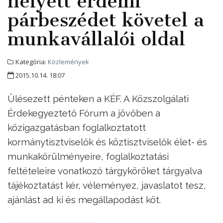
helyett érdemi
párbeszédet követel a
munkavállalói oldal
Kategória:
Közlemények
2015.10.14. 18:07
Ülésezett pénteken a KÉF. A Közszolgálati
Érdekegyeztető Fórum a jövőben a
közigazgatásban foglalkoztatott
kormánytisztviselők és köztisztviselők élet- és
munkakörülményeire, foglalkoztatási
feltételeire vonatkozó tárgyköröket tárgyalva
tájékoztatást kér, véleményez, javaslatot tesz,
ajánlást ad ki és megállapodást köt.