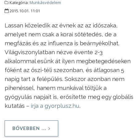
Kategória:
Munkásvédelem
2015.10.01. 11:01
Lassan közeledik az évnek az az időszaka,
amelyet nem csak a korai sötétedés, de a
megfázás és az influenza is beárnyékolhat.
Világviszonylatban nézve évente 2-3
alkalommal esünk át ilyen megbetegedéseken
főként az őszi-téli szezonban, és átlagosan 5
napig tart a felépülés. Sokszor azonban nem
pihenéssel, hanem munkával töltjük a
gyógyulás napjait is, erősítette meg egy globális
kutatás –
írja a gyorplusz.hu
.
BŐVEBBEN ...