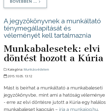
BŐVEBBEN ...
A jegyzőkönyvnek a munkáltató
ténymegállapítását és
véleményét kell tartalmaznia
Munkabalesetek: elvi
döntést hozott a Kúria
Kategória:
Munkásvédelem
2015.10.05. 13:12
Mást is beírhat a munkáltató a munkabaleseti
jegyzőkönyvbe, mint ami a hatóság véleménye
- erre az elvi döntésre jutott a Kúria egy halálos
munkabaleset kapcsán –
írja a munkajog.hu
.