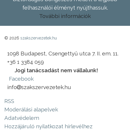
felhasználói élményt nyújthassuk.
További információk
© 2026
szakszervezetek.hu
1098 Budapest, Csengettyű utca 7. II. em. 11.
+36 1 3384 059
Jogi tanácsadást nem vállalunk!
Facebook
info
szakszervezetek.hu
RSS
Moderálási alapelvek
Adatvédelem
Hozzájáruló nyilatkozat hírlevélhez