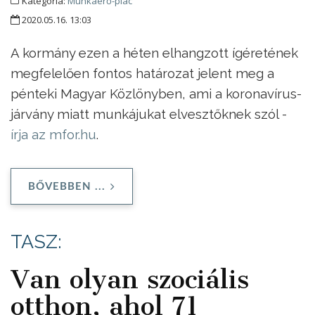
Kategória:
Munkaerő-piac
2020.05.16. 13:03
A kormány ezen a héten elhangzott ígéretének
megfelelően fontos határozat jelent meg a
pénteki Magyar Közlönyben, ami a koronavírus-
járvány miatt munkájukat elvesztőknek szól -
írja az mfor.hu
.
BŐVEBBEN ...
TASZ:
Van olyan szociális
otthon, ahol 71