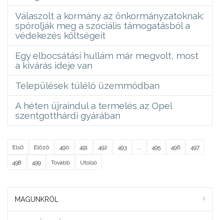
Válaszolt a kormány az önkormányzatoknak:
spórolják meg a szociális támogatásból a
védekezés költségeit
Egy elbocsátási hullám már megvolt, most
a kivárás ideje van
Települések túlélő üzemmódban
A héten újraindul a termelés az Opel
szentgotthárdi gyárában
Első
Előző
490
491
492
493
...
495
496
497
498
499
Tovább
Utolsó
MAGUNKRÓL