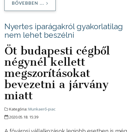
BŐVEBBEN ...
Nyertes iparágakról gyakorlatilag
nem lehet beszélni
Öt budapesti cégből
négynél kellett
megszorításokat
bevezetni a járvány
miatt
Kategória:
Munkaerő-piac
2020.05.18. 15:39
A fővárosi vállalkozások legjobb esetben is még