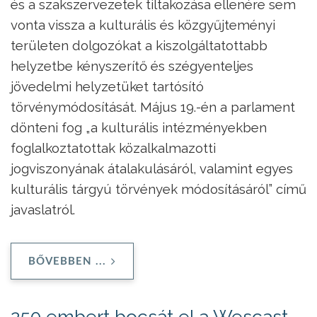
és a szakszervezetek tiltakozása ellenére sem
vonta vissza a kulturális és közgyűjteményi
területen dolgozókat a kiszolgáltatottabb
helyzetbe kényszerítő és szégyenteljes
jövedelmi helyzetüket tartósító
törvénymódosítását. Május 19.-én a parlament
dönteni fog „a kulturális intézményekben
foglalkoztatottak közalkalmazotti
jogviszonyának átalakulásáról, valamint egyes
kulturális tárgyú törvények módosításáról” című
javaslatról.
BŐVEBBEN ...
250 embert bocsát el a Wescast