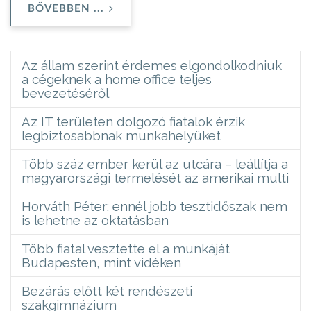
BŐVEBBEN ...
Az állam szerint érdemes elgondolkodniuk
a cégeknek a home office teljes
bevezetéséről
Az IT területen dolgozó fiatalok érzik
legbiztosabbnak munkahelyüket
Több száz ember kerül az utcára – leállítja a
magyarországi termelését az amerikai multi
Horváth Péter: ennél jobb tesztidőszak nem
is lehetne az oktatásban
Több fiatal vesztette el a munkáját
Budapesten, mint vidéken
Bezárás előtt két rendészeti
szakgimnázium