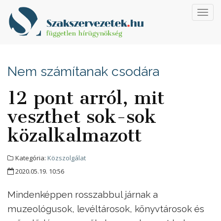
Toggl
navig
Nem számítanak csodára
12 pont arról, mit
veszthet sok-sok
közalkalmazott
Kategória:
Közszolgálat
2020.05.19. 10:56
Mindenképpen rosszabbul járnak a
muzeológusok, levéltárosok, könyvtárosok és