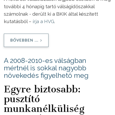
további 4 hónapig tartó válságidőszakkal
számolnak - derült ki a BKIK által készített
kutatásból –
írja a HVG
.
BŐVEBBEN ...
A 2008-2010-es válságban
mértnél is sokkal nagyobb
növekedés figyelhető meg
Egyre biztosabb:
pusztító
munkanélküliség