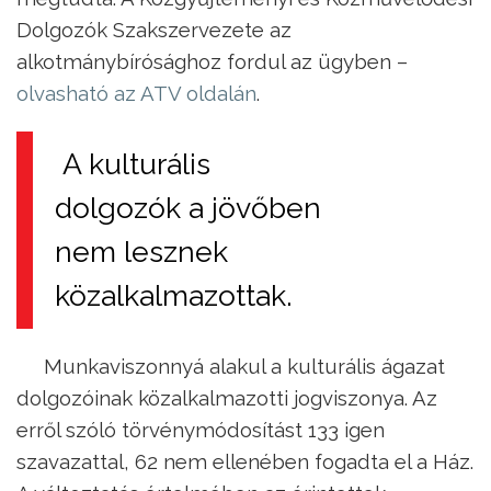
Dolgozók Szakszervezete az
alkotmánybírósághoz fordul az ügyben –
olvasható az ATV oldalán
.
A kulturális
dolgozók a jövőben
nem lesznek
közalkalmazottak.
Munkaviszonnyá alakul a kulturális ágazat
dolgozóinak közalkalmazotti jogviszonya. Az
erről szóló törvénymódosítást 133 igen
szavazattal, 62 nem ellenében fogadta el a Ház.