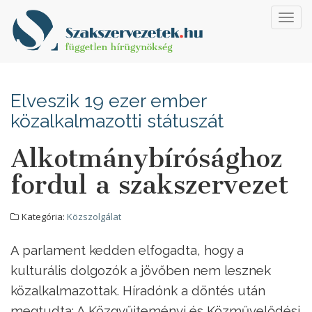
Toggl
navig
Elveszik 19 ezer ember
közalkalmazotti státuszát
Alkotmánybírósághoz
fordul a szakszervezet
Kategória:
Közszolgálat
A parlament kedden elfogadta, hogy a
kulturális dolgozók a jövőben nem lesznek
közalkalmazottak. Híradónk a döntés után
megtudta: A Közgyűjteményi és Közművelődési