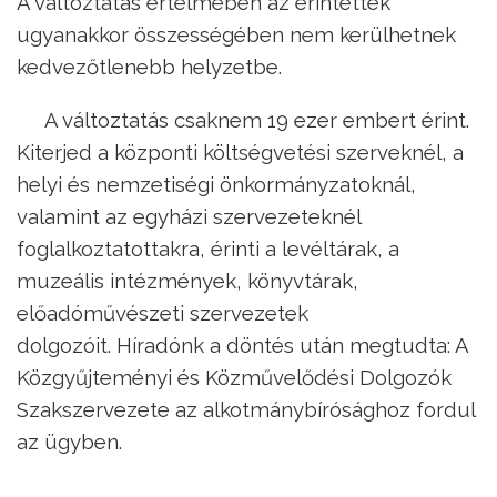
A változtatás értelmében az érintettek
ugyanakkor összességében nem kerülhetnek
kedvezőtlenebb helyzetbe.
A változtatás csaknem 19 ezer embert érint.
Kiterjed a központi költségvetési szerveknél, a
helyi és nemzetiségi önkormányzatoknál,
valamint az egyházi szervezeteknél
foglalkoztatottakra, érinti a levéltárak, a
muzeális intézmények, könyvtárak,
előadóművészeti szervezetek
dolgozóit. Híradónk a döntés után megtudta: A
Közgyűjteményi és Közművelődési Dolgozók
Szakszervezete az alkotmánybírósághoz fordul
az ügyben. ​