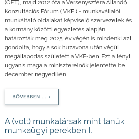
(OÉT), majd 2012 óta a Versenyszféra Állandő
Konzultációs Fórum ( VKF ) - munkavállalói,
munkáltató oldalakat képviselő szervezetek és
a kormány közötti egyeztetés alapján
határozták meg. 2025. év végén is mindenki azt
gondolta, hogy a sok huzavona után végül
megállapodás született a VKF-ben. Ezt a tényt
ugyanis maga a miniszterelnök jelentette be
december negyedikén.
BŐVEBBEN ...
A (volt) munkatársak mint tanúk
munkaügyi perekben I.