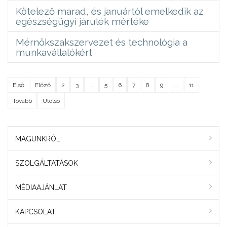
Kötelező marad, és januártól emelkedik az
egészségügyi járulék mértéke
Mérnökszakszervezet és technológia a
munkavállalókért
Első
Előző
2
3
...
5
6
7
8
9
...
11
Tovább
Utolsó
MAGUNKRÓL
SZOLGÁLTATÁSOK
MÉDIAAJÁNLAT
KAPCSOLAT