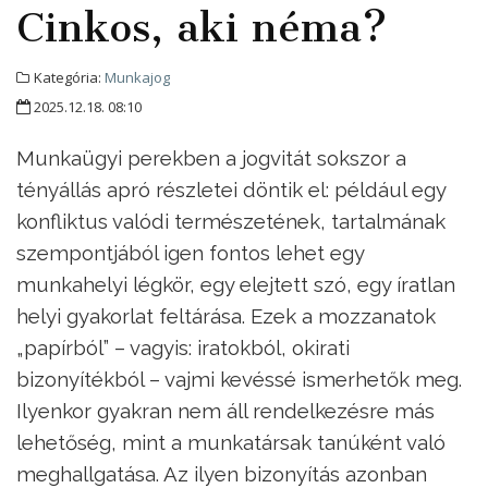
Cinkos, aki néma?
Kategória:
Munkajog
2025.12.18. 08:10
Munkaügyi perekben a jogvitát sokszor a
tényállás apró részletei döntik el: például egy
konfliktus valódi természetének, tartalmának
szempontjából igen fontos lehet egy
munkahelyi légkör, egy elejtett szó, egy íratlan
helyi gyakorlat feltárása. Ezek a mozzanatok
„papírból” – vagyis: iratokból, okirati
bizonyítékból – vajmi kevéssé ismerhetők meg.
Ilyenkor gyakran nem áll rendelkezésre más
lehetőség, mint a munkatársak tanúként való
meghallgatása. Az ilyen bizonyítás azonban