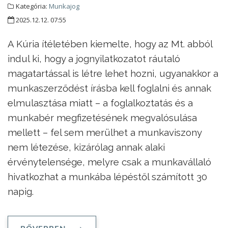
Kategória:
Munkajog
2025.12.12. 07:55
A Kúria ítéletében kiemelte, hogy az Mt. abból
indul ki, hogy a jognyilatkozatot ráutaló
magatartással is létre lehet hozni, ugyanakkor a
munkaszerződést írásba kell foglalni és annak
elmulasztása miatt – a foglalkoztatás és a
munkabér megfizetésének megvalósulása
mellett – fel sem merülhet a munkaviszony
nem létezése, kizárólag annak alaki
érvénytelensége, melyre csak a munkavállaló
hivatkozhat a munkába lépéstől számított 30
napig.