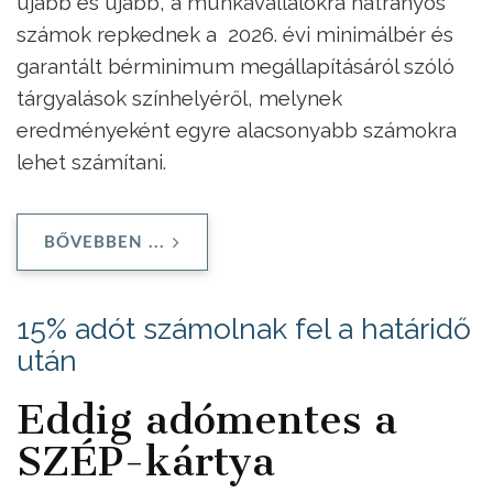
újabb és újabb, a munkavállalókra hátrányos
számok repkednek a 2026. évi minimálbér és
garantált bérminimum megállapításáról szóló
tárgyalások színhelyéről, melynek
eredményeként egyre alacsonyabb számokra
lehet számítani.
BŐVEBBEN ...
15% adót számolnak fel a határidő
után
Eddig adómentes a
SZÉP-kártya