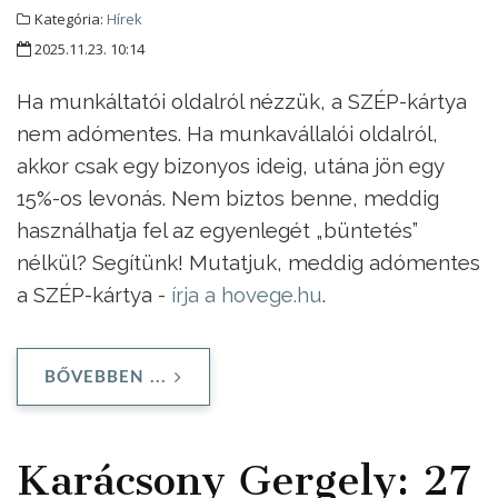
Kategória:
Hírek
2025.11.23. 10:14
Ha munkáltatói oldalról nézzük, a SZÉP-kártya
nem adómentes. Ha munkavállalói oldalról,
akkor csak egy bizonyos ideig, utána jön egy
15%-os levonás. Nem biztos benne, meddig
használhatja fel az egyenlegét „büntetés”
nélkül? Segítünk! Mutatjuk, meddig adómentes
a SZÉP-kártya -
írja a hovege.hu
.
BŐVEBBEN ...
Karácsony Gergely: 27