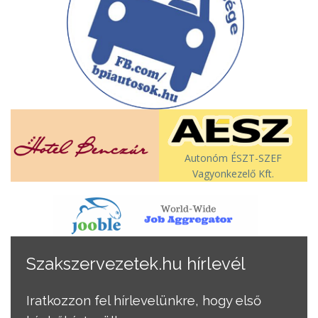
Autonóm ÉSZT-SZEF
Vagyonkezelő Kft.
Szakszervezetek.hu hírlevél
Iratkozzon fel hírlevelünkre, hogy első