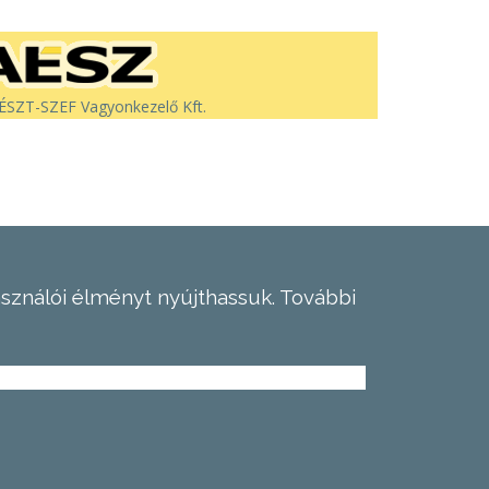
SZT-SZEF Vagyonkezelő Kft.
asználói élményt nyújthassuk.
További