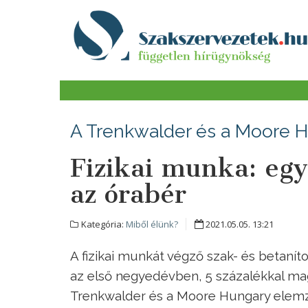
A Trenkwalder és a Moore 
Fizikai munka: egy 
az órabér
Kategória:
Miből élünk?
2021.05.05. 13:21
A fizikai munkát végző szak- és betanít
az első negyedévben, 5 százalékkal maga
Trenkwalder és a Moore Hungary elemz