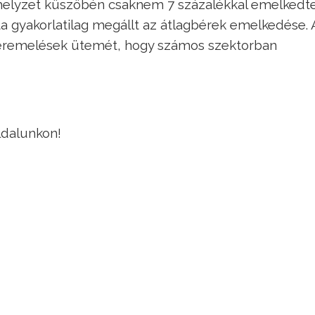
yhelyzet küszöbén csaknem 7 százalékkal emelkedt
ta gyakorlatilag megállt az átlagbérek emelkedése. 
 béremelések ütemét, hogy számos szektorban
ldalunkon!