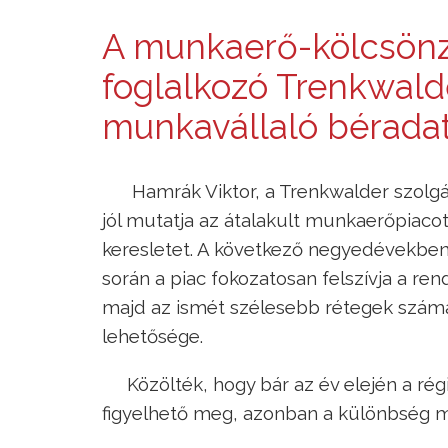
A munkaerő-kölcsönzé
foglalkozó Trenkwal
munkavállaló béradata
Hamrák Viktor, a Trenkwalder szolgá
jól mutatja az átalakult munkaerőpiaco
keresletet. A következő negyedévekben
során a piac fokozatosan felszívja a rend
majd az ismét szélesebb rétegek számár
lehetősége.
Közölték, hogy bár az év elején a rég
figyelhető meg, azonban a különbség m