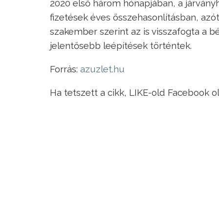
2020 első három hónapjában, a járván
fizetések éves összehasonlításban, azó
szakember szerint az is visszafogta a
jelentősebb leépítések történtek.
Forrás:
azuzlet.hu
Ha tetszett a cikk, LIKE-old Facebook o