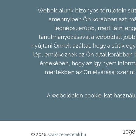
Weboldalunk bizonyos területein süti
amennyiben Ön korábban azt már 
legnépszerűbb, mert látni enge
tanulmányozásával a weboldalt jobba
nyújtani Önnek azáltal, hogy a sütik egy
lép, emlékeznek az Ön által korábban b
érdekében, hogy az így nyert inform
mértékben az Ön elvárásai szerint 
A weboldalon cookie-kat használu
1098 
© 2026
szakszervezetek.hu