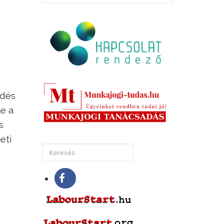
edés
e a
s
eti