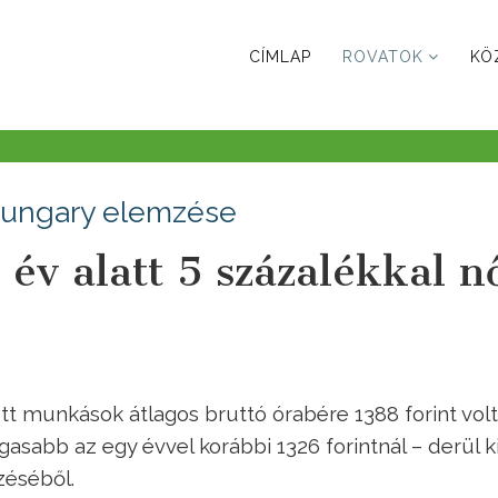
CÍMLAP
ROVATOK
KÖ
Hungary elemzése
év alatt 5 százalékkal n
ott munkások átlagos bruttó órabére 1388 forint volt
sabb az egy évvel korábbi 1326 forintnál – derül ki
éséből.