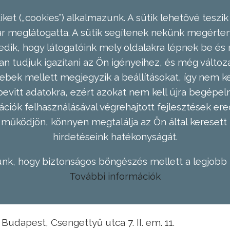
ket („cookies”) alkalmazunk. A sütik lehetővé teszik
meglátogatta. A sütik segítenek nekünk megérteni
dik, hogy látogatóink mely oldalakra lépnek be és 
n tudjuk igazítani az Ön igényeihez, és még válto
ebek mellett megjegyzik a beállításokat, így nem kel
evitt adatokra, ezért azokat nem kell újra begépel
ációk felhasználásával végrehajtott fejlesztések 
működjön, könnyen megtalálja az Ön által keresett 
hirdetéseink hatékonyságát.
nk, hogy biztonságos böngészés mellett a legjobb 
További információk
Budapest, Csengettyű utca 7. II. em. 11.