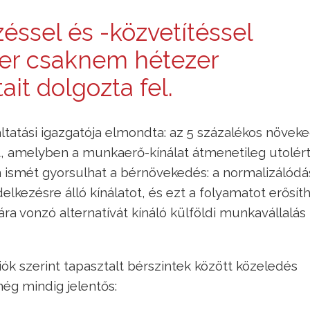
ssel és -közvetítéssel
der csaknem hétezer
it dolgozta fel.
ltatási igazgatója elmondta: az 5 százalékos növek
t, amelyben a munkaerő-kínálat átmenetileg utolért
 ismét gyorsulhat a bérnövekedés: a normalizálódá
elkezésre álló kínálatot, és ezt a folyamatot erősíth
a vonzó alternatívát kínáló külföldi munkavállalás
iók szerint tapasztalt bérszintek között közeledés
ég mindig jelentős: