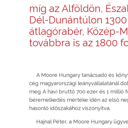
míg az Alföldön, Ész
Dél-Dunántúlon 1300 
átlagórabér, Közép-
továbbra is az 1800 for
A Moore Hungary tanácsadó és könyv
cég magyarországi leányvállalatánál d
meg. A havi bruttó 700 ezer és 1 millió 
béremelkedés mértéke idén az első neg
hasonló időszakához viszonyítva.
Hajnal Péter, a Moore Hungary ügy