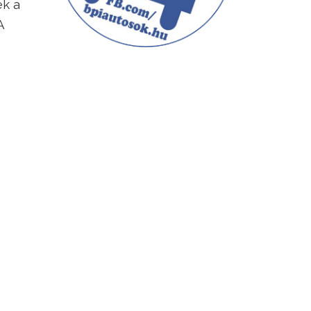
ek a
A