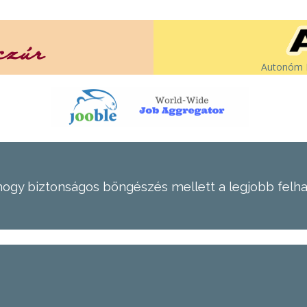
Autonóm É
hogy biztonságos böngészés mellett a legjobb felh