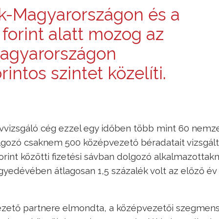
ak-Magyarországon és a
forint alatt mozog az
Magyarországon
intos szintet közelíti.
vizsgáló cég ezzel egy időben több mint 60 nemze
olgozó csaknem 500 középvezető béradatait vizsgál
forint közötti fizetési sávban dolgozó alkalmazottakn
yedévében átlagosan 1,5 százalék volt az előző év
vezető partnere elmondta, a középvezetői szegmen