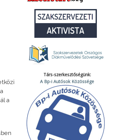
Társ-szerkesztőségünk:
tközi
A Bp-i Autósok Közössége
ta
ál a
sben