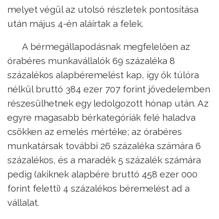
melyet végül az utolsó részletek pontosítása
után május 4-én aláírtak a felek.
A bérmegállapodásnak megfelelően az
órabéres munkavállalók 69 százaléka 8
százalékos alapbéremelést kap, így ők túlóra
nélkül bruttó 384 ezer 707 forint jövedelemben
részesülhetnek egy ledolgozott hónap után. Az
egyre magasabb bérkategóriák felé haladva
csökken az emelés mértéke; az órabéres
munkatársak további 26 százaléka számára 6
százalékos, és a maradék 5 százalék számára
pedig (akiknek alapbére bruttó 458 ezer 000
forint feletti) 4 százalékos béremelést ad a
vállalat.