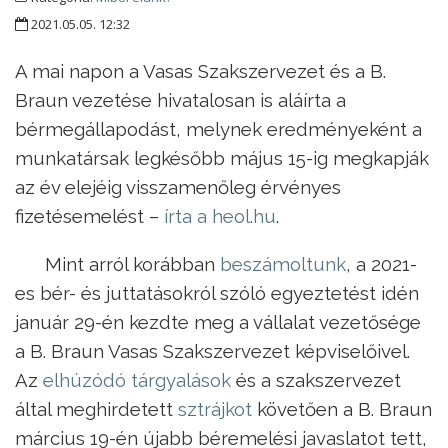
2021.05.05. 12:32
A mai napon a Vasas Szakszervezet és a B.
Braun vezetése hivatalosan is aláírta a
bérmegállapodást, melynek eredményeként a
munkatársak legkésőbb május 15-ig megkapják
az év elejéig visszamenőleg érvényes
fizetésemelést –
írta a heol.hu
.
Mint arról korábban
beszámoltunk
, a 2021-
es bér- és juttatásokról szóló egyeztetést idén
január 29-én kezdte meg a vállalat vezetősége
a B. Braun Vasas Szakszervezet képviselőivel.
Az
elhúzódó tárgyalások
és a szakszervezet
által meghirdetett
sztrájkot
követően a B. Braun
március 19-én újabb béremelési javaslatot tett,