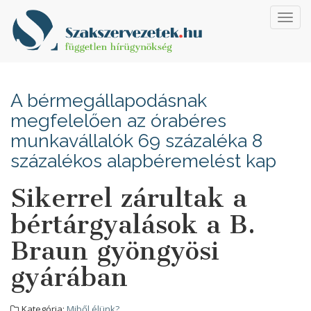
Toggl
navig
A bérmegállapodásnak
megfelelően az órabéres
munkavállalók 69 százaléka 8
százalékos alapbéremelést kap
Sikerrel zárultak a
bértárgyalások a B.
Braun gyöngyösi
gyárában
Kategória:
Miből élünk?