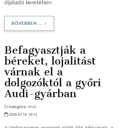
díjátadó keretében.
BŐVEBBEN ...
Befagyasztják a
béreket, lojalitást
várnak el a
dolgozóktól a győri
Audi-gyárban
Kategória:
Hírek
2026.07.14. 16:12
A Volkswagen-csoport előtt álló kihívások, a