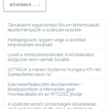
BŐVEBBEN ...
Társadalmi egyeztetési fórum létrehozását
kezdeményezik a szakszervezetek
Pedagógusok: legyen vége a politikai
kinevezések korának!
Levél a miniszterelnöknek: A közlekedési
dolgozók nem várnak tovább
SZTRÁJK a Hanon Systems Hungary Kft-nél
Székesfehérváron is!
Szervezetfejlesztés Kecskeméten –
középpontban a Mercedes gyár
munkavállalói és az MTSZSZ jövője
A szakszervezeti szövetségek követelései
az Európai Unió 2028–2034-es többéves