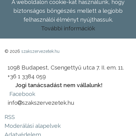
A weboldalon cookie-kat használunk, hogy
biztonságos böngészés mellett a legjobb
felhasználói élményt nyújthassuk.
További információk
© 2026
szakszervezetek.hu
1098 Budapest, Csengettyű utca 7. II. em. 11.
+36 1 3384 059
Jogi tanácsadást nem vállalunk!
Facebook
info
szakszervezetek.hu
RSS
Moderálási alapelvek
Adatvédelem