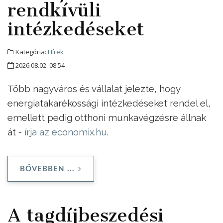
rendkívüli
intézkedéseket
Kategória:
Hírek
2026.08.02. 08:54
Több nagyváros és vállalat jelezte, hogy
energiatakarékossági intézkedéseket rendel el,
emellett pedig otthoni munkavégzésre állnak
át -
írja az economix.hu
.
BŐVEBBEN ...
A tagdíjbeszedési