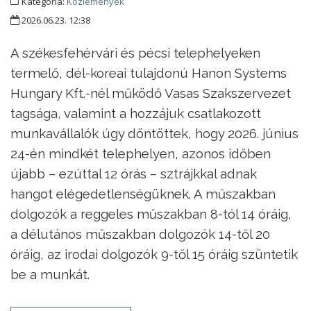
Kategória:
Közlemények
2026.06.23. 12:38
A székesfehérvári és pécsi telephelyeken
termelő, dél-koreai tulajdonú Hanon Systems
Hungary Kft.-nél működő Vasas Szakszervezet
tagsága, valamint a hozzájuk csatlakozott
munkavállalók úgy döntöttek, hogy 2026. június
24-én mindkét telephelyen, azonos időben
újabb – ezúttal 12 órás – sztrájkkal adnak
hangot elégedetlenségüknek. A műszakban
dolgozók a reggeles műszakban 8-tól 14 óráig,
a délutános műszakban dolgozók 14-től 20
óráig, az irodai dolgozók 9-től 15 óráig szüntetik
be a munkát.