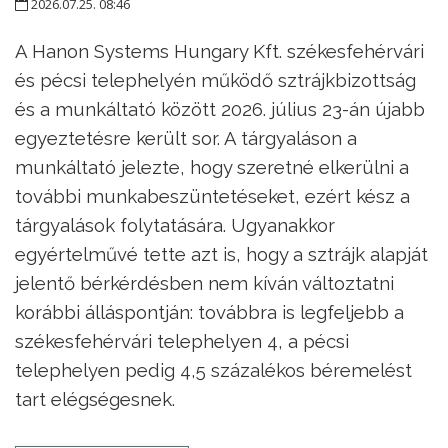
2026.07.25. 08:46
A Hanon Systems Hungary Kft. székesfehérvári
és pécsi telephelyén működő sztrájkbizottság
és a munkáltató között 2026. július 23-án újabb
egyeztetésre került sor. A tárgyaláson a
munkáltató jelezte, hogy szeretné elkerülni a
további munkabeszüntetéseket, ezért kész a
tárgyalások folytatására. Ugyanakkor
egyértelművé tette azt is, hogy a sztrájk alapját
jelentő bérkérdésben nem kíván változtatni
korábbi álláspontján: továbbra is legfeljebb a
székesfehérvári telephelyen 4, a pécsi
telephelyen pedig 4,5 százalékos béremelést
tart elégségesnek.