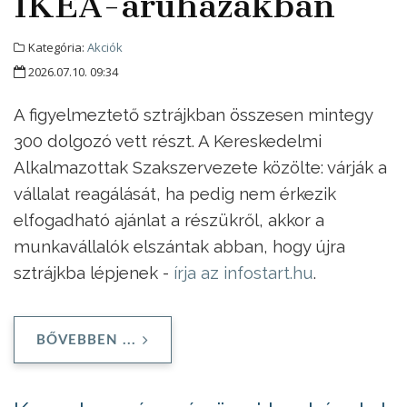
IKEA-áruházakban
Kategória:
Akciók
2026.07.10. 09:34
A figyelmeztető sztrájkban összesen mintegy
300 dolgozó vett részt. A Kereskedelmi
Alkalmazottak Szakszervezete közölte: várják a
vállalat reagálását, ha pedig nem érkezik
elfogadható ajánlat a részükről, akkor a
munkavállalók elszántak abban, hogy újra
sztrájkba lépjenek -
írja az infostart.hu
.
BŐVEBBEN ...