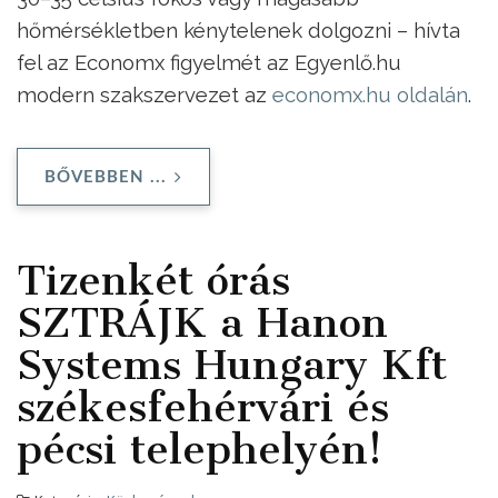
hőmérsékletben kénytelenek dolgozni – hívta
fel az Economx figyelmét az Egyenlő.hu
modern szakszervezet az
economx.hu oldalán
.
BŐVEBBEN ...
Tizenkét órás
SZTRÁJK a Hanon
Systems Hungary Kft
székesfehérvári és
pécsi telephelyén!