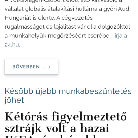
vállalat globális átalakítási hulláma a győri Audi
Hungariát is elérte. A cégvezetés
rugalmasságot és lojalitást vár el a dolgozóktól
a munkahelyük megőrzéséért cserébe -
írja a
24.hu
.
BŐVEBBEN ...
Később újabb munkabeszüntetés
jöhet
Kétórás figyelmeztető
sztrájk volt a hazai