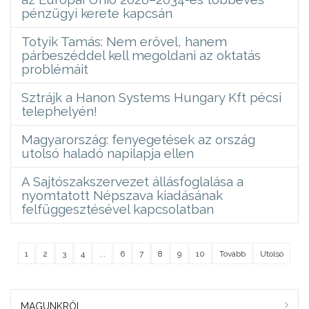
pénzügyi kerete kapcsán
Totyik Tamás: Nem erővel, hanem
párbeszéddel kell megoldani az oktatás
problémáit
Sztrájk a Hanon Systems Hungary Kft pécsi
telephelyén!
Magyarország: fenyegetések az ország
utolsó haladó napilapja ellen
A Sajtószakszervezet állásfoglalása a
nyomtatott Népszava kiadásának
felfüggesztésével kapcsolatban
1
2
3
4
...
6
7
8
9
10
Tovább
Utolsó
MAGUNKRÓL