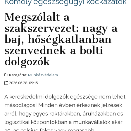
Komoly egészségügyi kockázatok
Megszólalt a
szakszervezet: nagy a
baj, hőségkatlanban
szenvednek a bolti
dolgozók
Kategória:
Munkásvédelem
2026.06.28. 09:15
A kereskedelmi dolgozók egészsége nem lehet
másodlagos! Minden évben érkeznek jelzések
arról, hogy egyes raktárakban, áruházakban és
logisztikai központokban a munkavállalók akár
30–35 celsius fokos vagy magasabb