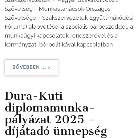
Szövetség – Munkástanácsok Országos
Szövetsége – Szakszervezetek Együttműködési
Fóruma) alapvetései a szociális párbeszéddel, a
munkaügyi kapcsolatok rendszerével és a
kormányzati bérpolitikával kapcsolatban
BŐVEBBEN ...
Dura-Kuti
diplomamunka-
pályázat 2025 –
díjátadó ünnepség