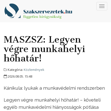
Toggl
navig
MASZSZ: Legyen
végre munkahelyi
hőhatár!
Kategória:
Közlemények
2026.08.05. 15:48
Kánikula: lyukak a munkavédelmi rendszerben
Legyen végre munkahelyi hőhatár! – követeli
egyéb munkavédelmi hiányosságok pótlása