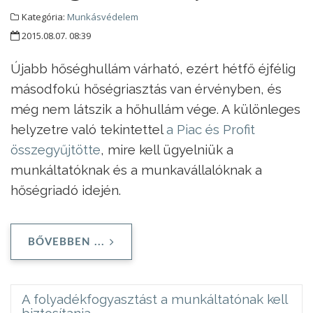
Kategória:
Munkásvédelem
2015.08.07. 08:39
Újabb hőséghullám várható, ezért hétfő éjfélig
másodfokú hőségriasztás van érvényben, és
még nem látszik a hőhullám vége. A különleges
helyzetre való tekintettel
a Piac és Profit
összegyűjtötte
, mire kell ügyelniük a
munkáltatóknak és a munkavállalóknak a
hőségriadó idején.
BŐVEBBEN ...
A folyadékfogyasztást a munkáltatónak kell
biztosítania