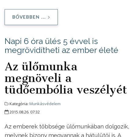
BŐVEBBEN ...
Napi 6 óra ülés 5 évvel is
megrövidítheti az ember életé
Az ülőmunka
megnöveli a
tüdőembólia veszélyét
Kategória:
Munkásvédelem
2015.08.26. 07:32
Az emberek többsége ülőmunkában dolgozik,
melynek bizony megvannak a hátulütői is. A