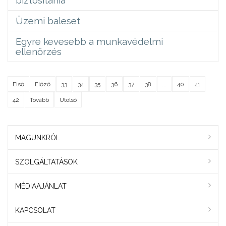
Üzemi baleset
Egyre kevesebb a munkavédelmi
ellenőrzés
Első
Előző
33
34
35
36
37
38
...
40
41
42
Tovább
Utolsó
MAGUNKRÓL
SZOLGÁLTATÁSOK
MÉDIAAJÁNLAT
KAPCSOLAT