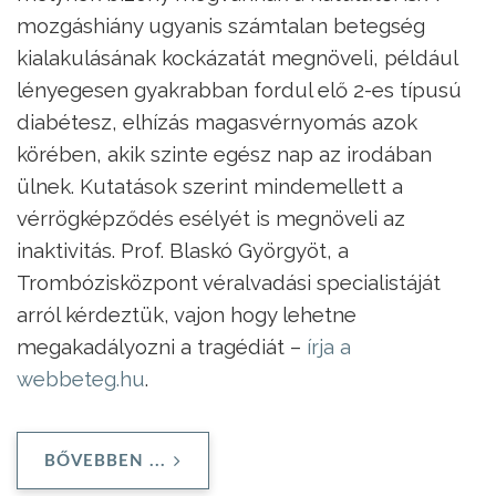
mozgáshiány ugyanis számtalan betegség
kialakulásának kockázatát megnöveli, például
lényegesen gyakrabban fordul elő 2-es típusú
diabétesz, elhízás magasvérnyomás azok
körében, akik szinte egész nap az irodában
ülnek. Kutatások szerint mindemellett a
vérrögképződés esélyét is megnöveli az
inaktivitás. Prof. Blaskó Györgyöt, a
Trombózisközpont véralvadási specialistáját
arról kérdeztük, vajon hogy lehetne
megakadályozni a tragédiát –
írja a
webbeteg.hu
.
BŐVEBBEN ...