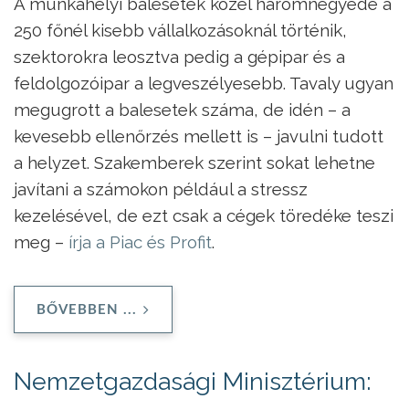
A munkahelyi balesetek közel háromnegyede a
250 főnél kisebb vállalkozásoknál történik,
szektorokra leosztva pedig a gépipar és a
feldolgozóipar a legveszélyesebb. Tavaly ugyan
megugrott a balesetek száma, de idén – a
kevesebb ellenőrzés mellett is – javulni tudott
a helyzet. Szakemberek szerint sokat lehetne
javítani a számokon például a stressz
kezelésével, de ezt csak a cégek töredéke teszi
meg –
írja a Piac és Profit
.
BŐVEBBEN ...
Nemzetgazdasági Minisztérium: