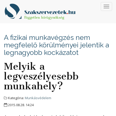
Toggl
navig
A fizikai munkavégzés nem
megfelelő körülményei jelentik a
legnagyobb kockázatot
Melyik a
legveszélyesebb
munkahely?
Kategória:
Munkásvédelem
2015.08.28. 14:24