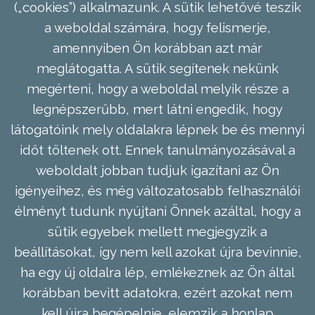
(„cookies”) alkalmazunk. A sütik lehetővé teszik
a weboldal számára, hogy felismerje,
amennyiben Ön korábban azt már
meglátogatta. A sütik segítenek nekünk
megérteni, hogy a weboldal melyik része a
legnépszerűbb, mert látni engedik, hogy
látogatóink mely oldalakra lépnek be és mennyi
időt töltenek ott. Ennek tanulmányozásával a
weboldalt jobban tudjuk igazítani az Ön
igényeihez, és még változatosabb felhasználói
élményt tudunk nyújtani Önnek azáltal, hogy a
sütik egyebek mellett megjegyzik a
beállításokat, így nem kell azokat újra bevinnie,
ha egy új oldalra lép, emlékeznek az Ön által
korábban bevitt adatokra, ezért azokat nem
kell újra begépelnie, elemzik a honlap