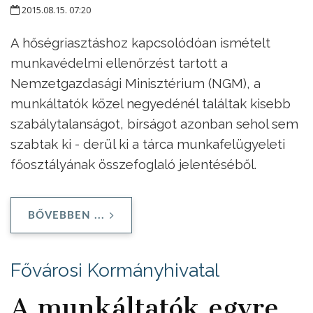
2015.08.15. 07:20
A hőségriasztáshoz kapcsolódóan ismételt
munkavédelmi ellenőrzést tartott a
Nemzetgazdasági Minisztérium (NGM), a
munkáltatók közel negyedénél találtak kisebb
szabálytalanságot, bírságot azonban sehol sem
szabtak ki - derül ki a tárca munkafelügyeleti
főosztályának összefoglaló jelentéséből.
BŐVEBBEN ...
Fővárosi Kormányhivatal
A munkáltatók egyre