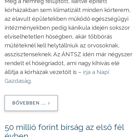
Még a nemrég felújított, illetve épített
kórházakban sem klimatizált minden kórterem,
az elavult épületekben működő egészségügyi
intézményekben pedig kánikula idején sokszor
elviselhetetlen hőségben, akár többórás
műtéteknél kell helytállniuk az orvosoknak,
asszisztenseknek. Az ÁNTSZ idén már négyszer
rendelt el hőségriadót, ami nagy kihívás elé
állítja a kórházak vezetőit is –
írja a Napi
Gazdaság
.
BŐVEBBEN ...
50 millió forint bírság az első fél
évben