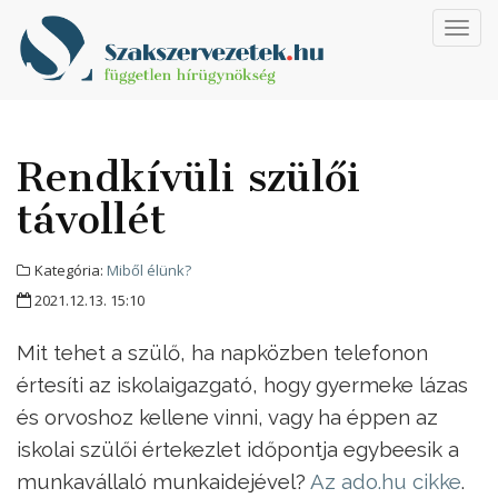
Toggl
navig
Rendkívüli szülői
távollét
Kategória:
Miből élünk?
2021.12.13. 15:10
Mit tehet a szülő, ha napközben telefonon
értesíti az iskolaigazgató, hogy gyermeke lázas
és orvoshoz kellene vinni, vagy ha éppen az
iskolai szülői értekezlet időpontja egybeesik a
munkavállaló munkaidejével?
Az ado.hu cikke
.