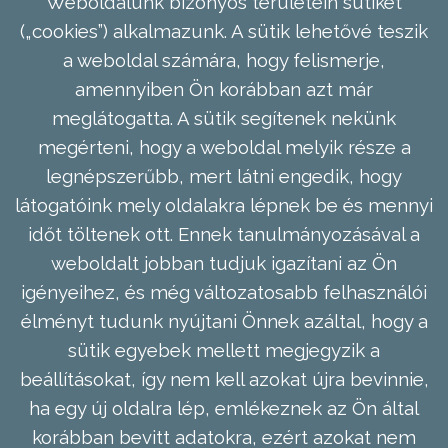
Weboldalunk bizonyos területein sütiket
(„cookies”) alkalmazunk. A sütik lehetővé teszik
a weboldal számára, hogy felismerje,
amennyiben Ön korábban azt már
meglátogatta. A sütik segítenek nekünk
megérteni, hogy a weboldal melyik része a
legnépszerűbb, mert látni engedik, hogy
látogatóink mely oldalakra lépnek be és mennyi
időt töltenek ott. Ennek tanulmányozásával a
weboldalt jobban tudjuk igazítani az Ön
igényeihez, és még változatosabb felhasználói
élményt tudunk nyújtani Önnek azáltal, hogy a
sütik egyebek mellett megjegyzik a
beállításokat, így nem kell azokat újra bevinnie,
ha egy új oldalra lép, emlékeznek az Ön által
korábban bevitt adatokra, ezért azokat nem