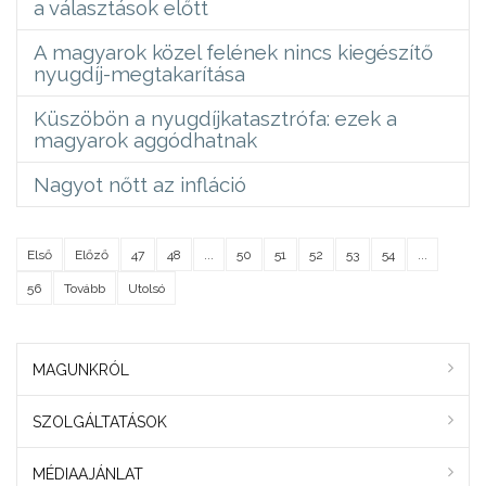
a választások előtt
A magyarok közel felének nincs kiegészítő
nyugdíj-megtakarítása
Küszöbön a nyugdíjkatasztrófa: ezek a
magyarok aggódhatnak
Nagyot nőtt az infláció
Első
Előző
47
48
...
50
51
52
53
54
...
56
Tovább
Utolsó
MAGUNKRÓL
SZOLGÁLTATÁSOK
MÉDIAAJÁNLAT