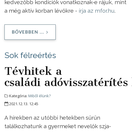
kedvezőbb kondíciók vonatkoznak-e rájuk, mint
a még aktív korban lévőkre -
írja az mfor.hu
.
BŐVEBBEN ...
Sok félreértés
Tévhitek a
családi adóvisszatéríté
Kategória:
Miből élünk?
2021.12.13. 12:45
A hírekben az utóbbi hetekben sűrűn
találkozhatunk a gyermeket nevelők szja-