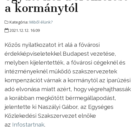
a kormánytól
Kategória:
Miből élünk?
2021.12.12. 16:09
Közös nyilatkozatot írt alá a fővárosi
érdekképviseletekkel Budapest vezetése,
melyben kijelentették, a fővárosi cégeknél és
intézményeknél működő szakszervezetek
kompenzációt várnak a kormánytól az iparűzési
adó elvonása miatt azért, hogy végrehajthassák
a korábban megkötött bérmegállapodást,
jelentette ki Naszályi Gábor, az Egységes
Közlekedési Szakszervezet elnöke
az
Infostartnak
.