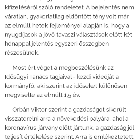
kifizetéséről szóló rendeletet. A bejelentés nem
váratlan, gyakorlatilag eldöntött tény volt már
az elmúlt hetek fejleményei alapján is, hogy a
nyugdíjasok a jövő tavaszi választások előtt két
hónappal jelentős egyszeri összegben
részesülnek.
Most ért véget a megbeszélésünk az
Idősügyi Tanács tagjaival - kezdi videóját a
kormányfő, aki szerint az időseket különösen
megviselte az elmúlt 1,5 év.
Orbán Viktor szerint a gazdaságot sikerült
visszaterelni arra a növekedési pályára, ahol a
koronavírus-járvány előtt jártunk, a gazdaság jól
teljesít értékelése szerint. Arra is emlékeztetett,