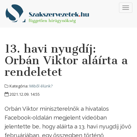
Toggl
navig
13. havi nyugdíj:
Orbán Viktor aláírta a
rendeletet
Kategória:
Miből élünk?
2021.12.09. 14:55
Orbán Viktor miniszterelnök a hivatalos
Facebook-oldalán megjelent videóban
jelentette be, hogy aláírta a 13. havi nyugdíj jövő
februárjában, egy összegben történő