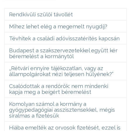
Rendkívüli szülői távollét
Mihez lehet elég a megemelt nyugdíj?
Tévhitek a családi adóvisszatérítés kapcsán
Budapest a szakszervezetekkel együtt kér
béremelést a kormánytól
„Rétvári ennyire tájékozatlan, vagy az
állampolgárokat nézi teljesen hülyének?”
Csalódottak a rendőrök: nem mindenki
kapja meg a beígért béremelést
Komolyan számol a kormány a
gyógypedagógiai asszisztensekkel, mégis
siralmas a fizetésük
Hiába emelték az orvosok fizetését, ezzel is