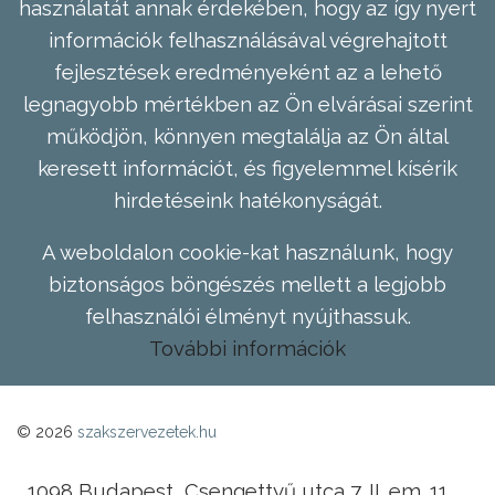
használatát annak érdekében, hogy az így nyert
információk felhasználásával végrehajtott
fejlesztések eredményeként az a lehető
legnagyobb mértékben az Ön elvárásai szerint
működjön, könnyen megtalálja az Ön által
keresett információt, és figyelemmel kísérik
hirdetéseink hatékonyságát.
A weboldalon cookie-kat használunk, hogy
biztonságos böngészés mellett a legjobb
felhasználói élményt nyújthassuk.
További információk
© 2026
szakszervezetek.hu
1098 Budapest, Csengettyű utca 7. II. em. 11.