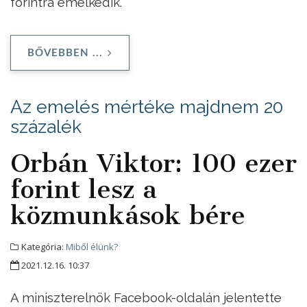
forintra emelkedik.
BŐVEBBEN ...
Az emelés mértéke majdnem 20
százalék
Orbán Viktor: 100 ezer
forint lesz a
közmunkások bére
Kategória:
Miből élünk?
2021.12.16. 10:37
A miniszterelnök Facebook-oldalán jelentette