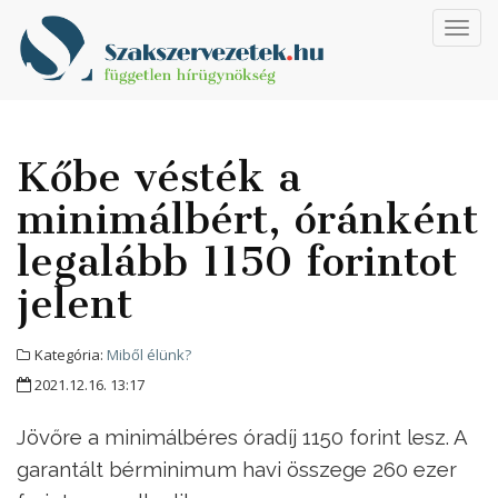
Toggl
navig
Kőbe vésték a
minimálbért, óránként
legalább 1150 forintot
jelent
Kategória:
Miből élünk?
2021.12.16. 13:17
Jövőre a minimálbéres óradíj 1150 forint lesz. A
garantált bérminimum havi összege 260 ezer