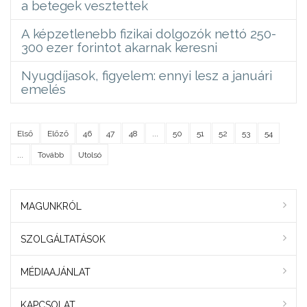
a betegek vesztettek
A képzetlenebb fizikai dolgozók nettó 250-
300 ezer forintot akarnak keresni
Nyugdíjasok, figyelem: ennyi lesz a januári
emelés
Első
Előző
46
47
48
...
50
51
52
53
54
...
Tovább
Utolsó
MAGUNKRÓL
SZOLGÁLTATÁSOK
MÉDIAAJÁNLAT
KAPCSOLAT