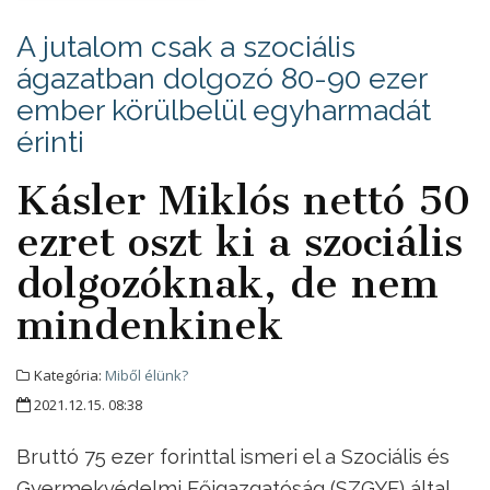
A jutalom csak a szociális
ágazatban dolgozó 80-90 ezer
ember körülbelül egyharmadát
érinti
Kásler Miklós nettó 50
ezret oszt ki a szociális
dolgozóknak, de nem
mindenkinek
Kategória:
Miből élünk?
2021.12.15. 08:38
Bruttó 75 ezer forinttal ismeri el a Szociális és
Gyermekvédelmi Főigazgatóság (SZGYF) által