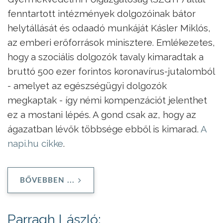
fenntartott intézmények dolgozóinak bátor
helytállását és odaadó munkáját Kásler Miklós,
az emberi erőforrások minisztere. Emlékezetes,
hogy a szociális dolgozók tavaly kimaradtak a
bruttó 500 ezer forintos koronavírus-jutalomból
- amelyet az egészségügyi dolgozók
megkaptak - így némi kompenzációt jelenthet
ez a mostani lépés. A gond csak az, hogy az
ágazatban lévők többsége ebből is kimarad.
A
napi.hu cikke
.
BŐVEBBEN ...
Parragh László: