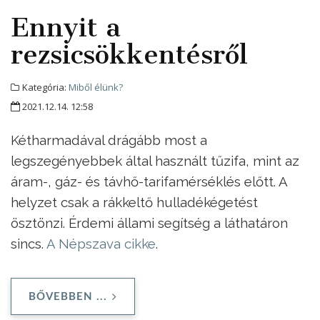
Ennyit a
rezsicsökkentésről
Kategória:
Miből élünk?
2021.12.14. 12:58
Kétharmadával drágább most a
legszegényebbek által használt tűzifa, mint az
áram-, gáz- és távhő-tarifamérséklés előtt. A
helyzet csak a rákkeltő hulladékégetést
ösztönzi. Érdemi állami segítség a láthatáron
sincs.
A Népszava cikke
.
BŐVEBBEN ...