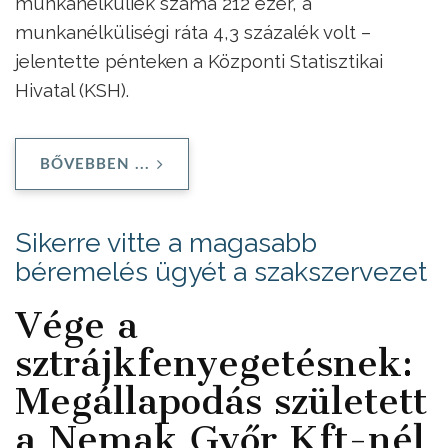
munkanélküliek száma 212 ezer, a
munkanélküliségi ráta 4,3 százalék volt –
jelentette pénteken a Központi Statisztikai
Hivatal (KSH).
BŐVEBBEN ...
Sikerre vitte a magasabb
béremelés ügyét a szakszervezet
Vége a
sztrájkfenyegetésnek:
Megállapodás született
a Nemak Győr Kft-nél