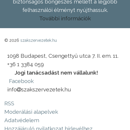
biztonságos böngészés mellett a legjobb
felhasználói élményt nyújthassuk.
További információk
© 2026
szakszervezetek.hu
1098 Budapest, Csengettyű utca 7. II. em. 11.
+36 1 3384 059
Jogi tanácsadást nem vállalunk!
Facebook
info
szakszervezetek.hu
RSS
Moderálási alapelvek
Adatvédelem
Hozzájáruló nyilatkozat hírlevélhez