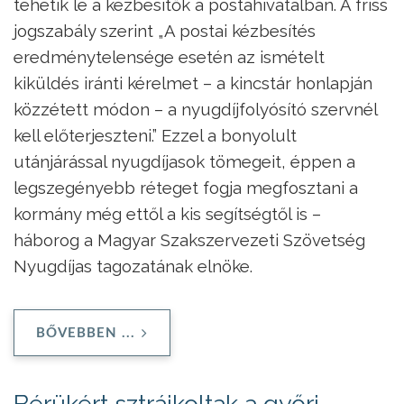
tehetik le a kézbesítők a postahivatalban. A friss
jogszabály szerint „A postai kézbesítés
eredménytelensége esetén az ismételt
kiküldés iránti kérelmet – a kincstár honlapján
közzétett módon – a nyugdíjfolyósító szervnél
kell előterjeszteni.” Ezzel a bonyolult
utánjárással nyugdíjasok tömegeit, éppen a
legszegényebb réteget fogja megfosztani a
kormány még ettől a kis segítségtől is –
háborog a Magyar Szakszervezeti Szövetség
Nyugdíjas tagozatának elnöke.
BŐVEBBEN ...
Bérükért sztrájkoltak a győri