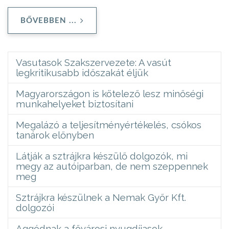
BŐVEBBEN ...
Vasutasok Szakszervezete: A vasút
legkritikusabb időszakát éljük
Magyarországon is kötelező lesz minőségi
munkahelyeket biztosítani
Megalázó a teljesítményértékelés, csókos
tanárok előnyben
Látják a sztrájkra készülő dolgozók, mi
megy az autóiparban, de nem szeppennek
meg
Sztrájkra készülnek a Nemak Győr Kft.
dolgozói
Aggódnak a fővárosi nyugdíjasok