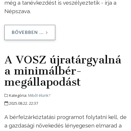
még a tanévkezdést is veszélyeztetik - írja a
Népszava.
BŐVEBBEN ...
A VOSZ újratárgyalná
a minimálbér-
megállapodást
Kategória:
Miből élünk?
2025.08.22. 22:37
A bérfelzárkóztatási programot folytatni kell, de
a gazdasági növekedés lényegesen elmarad a