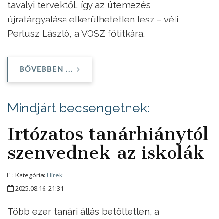
tavalyi tervektől, így az ütemezés
újratárgyalása elkerülhetetlen lesz – véli
Perlusz László, a VOSZ főtitkára.
BŐVEBBEN ...
Mindjárt becsengetnek:
Irtózatos tanárhiánytól
szenvednek az iskolák
Kategória:
Hírek
2025.08.16. 21:31
Több ezer tanári állás betöltetlen, a