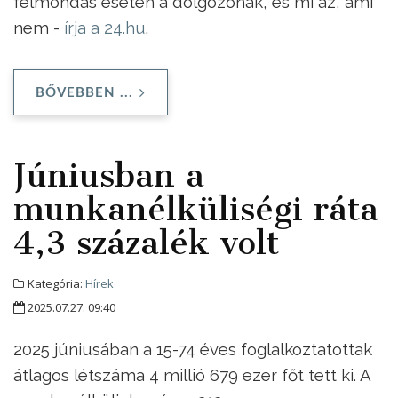
felmondás esetén a dolgozónak, és mi az, ami
nem -
írja a 24.hu
.
BŐVEBBEN ...
Júniusban a
munkanélküliségi ráta
4,3 százalék volt
Kategória:
Hírek
2025.07.27. 09:40
2025 júniusában a 15-74 éves foglalkoztatottak
átlagos létszáma 4 millió 679 ezer főt tett ki. A