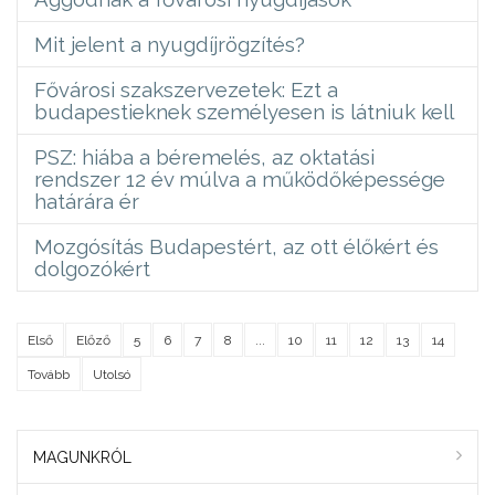
Mit jelent a nyugdíjrögzítés?
Fővárosi szakszervezetek: Ezt a
budapestieknek személyesen is látniuk kell
PSZ: hiába a béremelés, az oktatási
rendszer 12 év múlva a működőképessége
határára ér
Mozgósítás Budapestért, az ott élőkért és
dolgozókért
Első
Előző
5
6
7
8
...
10
11
12
13
14
Tovább
Utolsó
MAGUNKRÓL