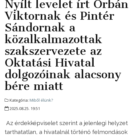
Nyílt levelet írt Orbán
Viktornak és Pintér
Sándornak a
közalkalmazottak
szakszervezete az
Oktatási Hivatal
dolgozóinak alacsony
bére miatt
Kategória:
Miből élünk?
2025.08.25. 19:51
Az érdekképviselet szerint a jelenlegi helyzet
tarthatatlan, a hivatalnál történő felmondások