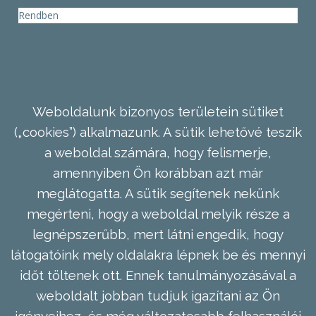
Rendben
Weboldalunk bizonyos területein sütiket
(„cookies”) alkalmazunk. A sütik lehetővé teszik
a weboldal számára, hogy felismerje,
amennyiben Ön korábban azt már
meglátogatta. A sütik segítenek nekünk
megérteni, hogy a weboldal melyik része a
legnépszerűbb, mert látni engedik, hogy
látogatóink mely oldalakra lépnek be és mennyi
időt töltenek ott. Ennek tanulmányozásával a
weboldalt jobban tudjuk igazítani az Ön
igényeihez, és még változatosabb felhasználói