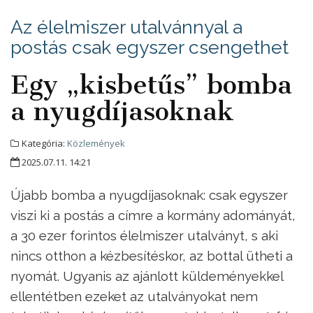
Az élelmiszer utalvánnyal a
postás csak egyszer csengethet
Egy „kisbetűs” bomba
a nyugdíjasoknak
Kategória:
Közlemények
2025.07.11. 14:21
Újabb bomba a nyugdíjasoknak: csak egyszer
viszi ki a postás a címre a kormány adományát,
a 30 ezer forintos élelmiszer utalványt, s aki
nincs otthon a kézbesítéskor, az bottal ütheti a
nyomát. Ugyanis az ajánlott küldeményekkel
ellentétben ezeket az utalványokat nem