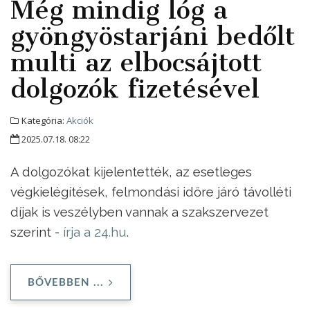
Még mindig lóg a
gyöngyöstarjáni bedőlt
multi az elbocsájtott
dolgozók fizetésével
Kategória:
Akciók
2025.07.18. 08:22
A dolgozókat kijelentették, az esetleges
végkielégítések, felmondási időre járó távolléti
díjak is veszélyben vannak a szakszervezet
szerint -
írja a 24.hu
.
BŐVEBBEN ...