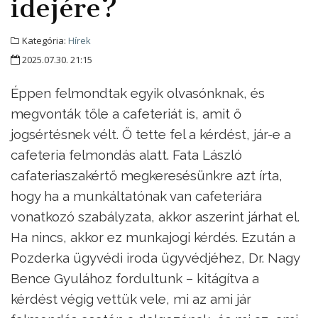
idejére?
Kategória:
Hírek
2025.07.30. 21:15
Éppen felmondtak egyik olvasónknak, és
megvonták tőle a cafeteriát is, amit ő
jogsértésnek vélt. Ő tette fel a kérdést, jár-e a
cafeteria felmondás alatt. Fata László
cafateriaszakértő megkeresésünkre azt írta,
hogy ha a munkáltatónak van cafeteriára
vonatkozó szabályzata, akkor aszerint járhat el.
Ha nincs, akkor ez munkajogi kérdés. Ezután a
Pozderka ügyvédi iroda ügyvédjéhez, Dr. Nagy
Bence Gyulához fordultunk – kitágítva a
kérdést végig vettük vele, mi az ami jár