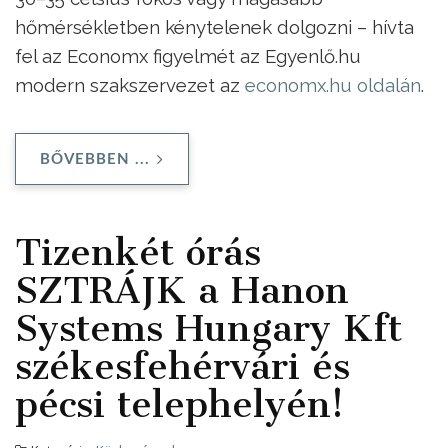
hőmérsékletben kénytelenek dolgozni – hívta
fel az Economx figyelmét az Egyenlő.hu
modern szakszervezet az
economx.hu oldalán
.
BŐVEBBEN ...
Tizenkét órás
SZTRÁJK a Hanon
Systems Hungary Kft
székesfehérvári és
pécsi telephelyén!