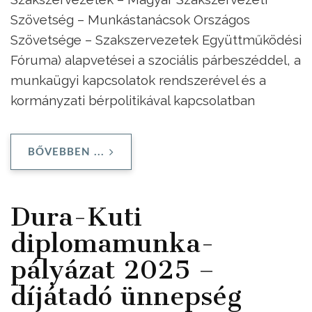
Szövetség – Munkástanácsok Országos
Szövetsége – Szakszervezetek Együttműködési
Fóruma) alapvetései a szociális párbeszéddel, a
munkaügyi kapcsolatok rendszerével és a
kormányzati bérpolitikával kapcsolatban
BŐVEBBEN ...
Dura-Kuti
diplomamunka-
pályázat 2025 –
díjátadó ünnepség