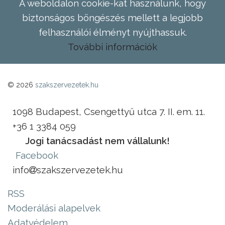
A weboldalon cookie-kat használunk, hogy
biztonságos böngészés mellett a legjobb
felhasználói élményt nyújthassuk.
További információk
© 2026
szakszervezetek.hu
1098 Budapest, Csengettyű utca 7. II. em. 11.
+36 1 3384 059
Jogi tanácsadást nem vállalunk!
Facebook
info
szakszervezetek.hu
RSS
Moderálási alapelvek
Adatvédelem