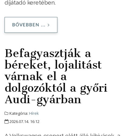
díjátadó keretében.
BŐVEBBEN ...
Befagyasztják a
béreket, lojalitást
várnak el a
dolgozóktól a győri
Audi-gyárban
Kategória:
Hírek
2026.07.14. 16:12
A Volkswagen-csoport előtt álló kihívások, a