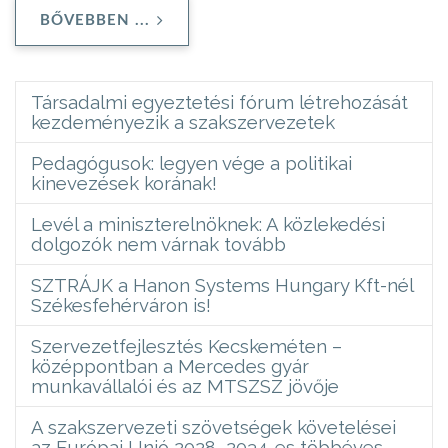
BŐVEBBEN ...
Társadalmi egyeztetési fórum létrehozását
kezdeményezik a szakszervezetek
Pedagógusok: legyen vége a politikai
kinevezések korának!
Levél a miniszterelnöknek: A közlekedési
dolgozók nem várnak tovább
SZTRÁJK a Hanon Systems Hungary Kft-nél
Székesfehérváron is!
Szervezetfejlesztés Kecskeméten –
középpontban a Mercedes gyár
munkavállalói és az MTSZSZ jövője
A szakszervezeti szövetségek követelései
az Európai Unió 2028–2034-es többéves