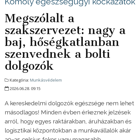
Komoly egészségügyi kockázatok
Megszólalt a
szakszervezet: nagy a
baj, hőségkatlanban
szenvednek a bolti
dolgozók
Kategória:
Munkásvédelem
2026.06.28. 09:15
A kereskedelmi dolgozók egészsége nem lehet
másodlagos! Minden évben érkeznek jelzések
arról, hogy egyes raktárakban, áruházakban és
logisztikai központokban a munkavállalók akár
30–35 celsius fokos vagy magasabb