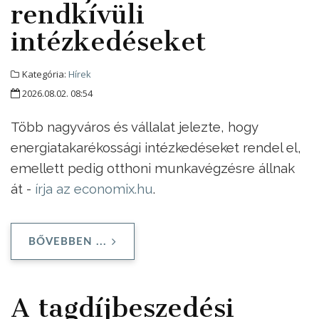
rendkívüli
intézkedéseket
Kategória:
Hírek
2026.08.02. 08:54
Több nagyváros és vállalat jelezte, hogy
energiatakarékossági intézkedéseket rendel el,
emellett pedig otthoni munkavégzésre állnak
át -
írja az economix.hu
.
BŐVEBBEN ...
A tagdíjbeszedési