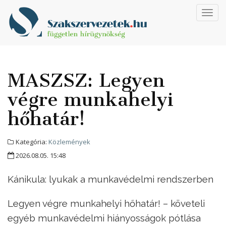
Toggl
navig
MASZSZ: Legyen
végre munkahelyi
hőhatár!
Kategória:
Közlemények
2026.08.05. 15:48
Kánikula: lyukak a munkavédelmi rendszerben
Legyen végre munkahelyi hőhatár! – követeli
egyéb munkavédelmi hiányosságok pótlása