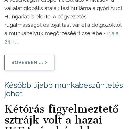
vállalat globális átalakítási hulláma a győri Audi
Hungariát is elérte. A cégvezetés
rugalmasságot és lojalitást vár el a dolgozóktól
a munkahelyük megőrzéséért cserébe -
írja a
24.hu
.
BŐVEBBEN ...
Később újabb munkabeszüntetés
jöhet
Kétórás figyelmeztető
sztrájk volt a hazai