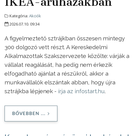
IKEA-áruházakban
Kategória:
Akciók
2026.07.10. 09:34
A figyelmeztető sztrájkban összesen mintegy
300 dolgozó vett részt. A Kereskedelmi
Alkalmazottak Szakszervezete közölte: várják a
vállalat reagálását, ha pedig nem érkezik
elfogadható ajánlat a részükről, akkor a
munkavállalók elszántak abban, hogy újra
sztrájkba lépjenek -
írja az infostart.hu
.
BŐVEBBEN ...