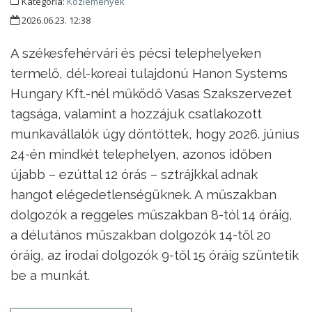
Kategória:
Közlemények
2026.06.23. 12:38
A székesfehérvári és pécsi telephelyeken
termelő, dél-koreai tulajdonú Hanon Systems
Hungary Kft.-nél működő Vasas Szakszervezet
tagsága, valamint a hozzájuk csatlakozott
munkavállalók úgy döntöttek, hogy 2026. június
24-én mindkét telephelyen, azonos időben
újabb – ezúttal 12 órás – sztrájkkal adnak
hangot elégedetlenségüknek. A műszakban
dolgozók a reggeles műszakban 8-tól 14 óráig,
a délutános műszakban dolgozók 14-től 20
óráig, az irodai dolgozók 9-től 15 óráig szüntetik
be a munkát.