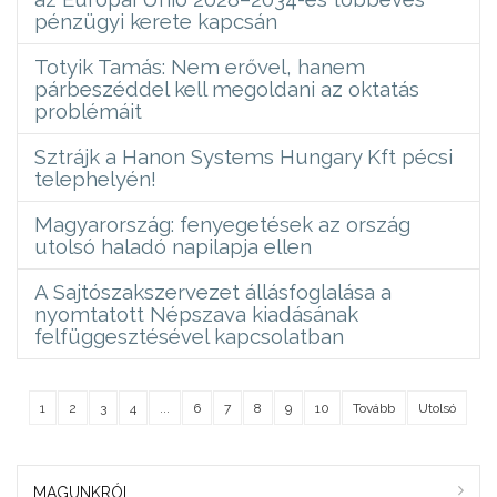
pénzügyi kerete kapcsán
Totyik Tamás: Nem erővel, hanem
párbeszéddel kell megoldani az oktatás
problémáit
Sztrájk a Hanon Systems Hungary Kft pécsi
telephelyén!
Magyarország: fenyegetések az ország
utolsó haladó napilapja ellen
A Sajtószakszervezet állásfoglalása a
nyomtatott Népszava kiadásának
felfüggesztésével kapcsolatban
1
2
3
4
...
6
7
8
9
10
Tovább
Utolsó
MAGUNKRÓL