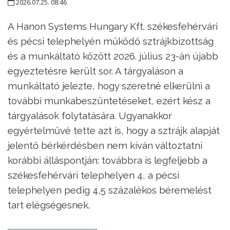
2026.07.25. 08:46
A Hanon Systems Hungary Kft. székesfehérvári
és pécsi telephelyén működő sztrájkbizottság
és a munkáltató között 2026. július 23-án újabb
egyeztetésre került sor. A tárgyaláson a
munkáltató jelezte, hogy szeretné elkerülni a
további munkabeszüntetéseket, ezért kész a
tárgyalások folytatására. Ugyanakkor
egyértelművé tette azt is, hogy a sztrájk alapját
jelentő bérkérdésben nem kíván változtatni
korábbi álláspontján: továbbra is legfeljebb a
székesfehérvári telephelyen 4, a pécsi
telephelyen pedig 4,5 százalékos béremelést
tart elégségesnek.