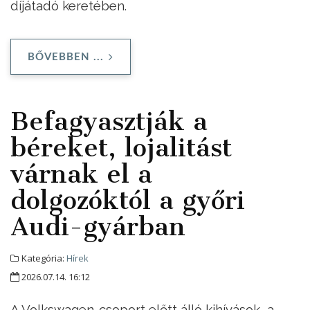
díjátadó keretében.
BŐVEBBEN ...
Befagyasztják a
béreket, lojalitást
várnak el a
dolgozóktól a győri
Audi-gyárban
Kategória:
Hírek
2026.07.14. 16:12
A Volkswagen-csoport előtt álló kihívások, a