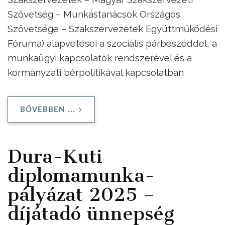
Szövetség – Munkástanácsok Országos
Szövetsége – Szakszervezetek Együttműködési
Fóruma) alapvetései a szociális párbeszéddel, a
munkaügyi kapcsolatok rendszerével és a
kormányzati bérpolitikával kapcsolatban
BŐVEBBEN ...
Dura-Kuti
diplomamunka-
pályázat 2025 –
díjátadó ünnepség