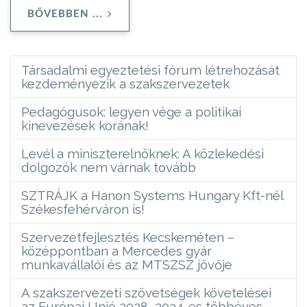
BŐVEBBEN ...
Társadalmi egyeztetési fórum létrehozását
kezdeményezik a szakszervezetek
Pedagógusok: legyen vége a politikai
kinevezések korának!
Levél a miniszterelnöknek: A közlekedési
dolgozók nem várnak tovább
SZTRÁJK a Hanon Systems Hungary Kft-nél
Székesfehérváron is!
Szervezetfejlesztés Kecskeméten –
középpontban a Mercedes gyár
munkavállalói és az MTSZSZ jövője
A szakszervezeti szövetségek követelései
az Európai Unió 2028–2034-es többéves