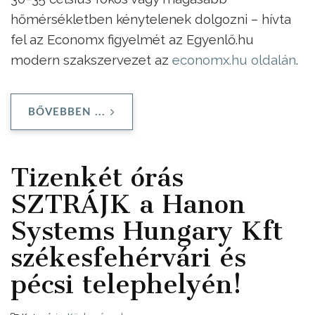
hőmérsékletben kénytelenek dolgozni – hívta
fel az Economx figyelmét az Egyenlő.hu
modern szakszervezet az
economx.hu oldalán
.
BŐVEBBEN ...
Tizenkét órás
SZTRÁJK a Hanon
Systems Hungary Kft
székesfehérvári és
pécsi telephelyén!