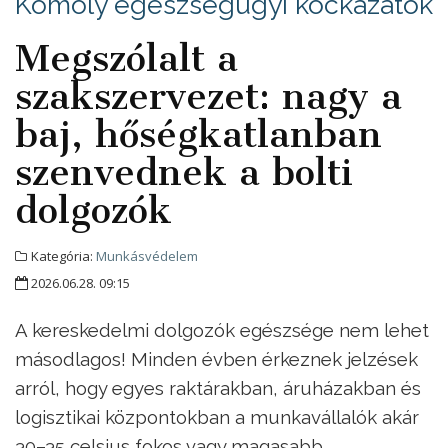
Komoly egészségügyi kockázatok
Megszólalt a
szakszervezet: nagy a
baj, hőségkatlanban
szenvednek a bolti
dolgozók
Kategória:
Munkásvédelem
2026.06.28. 09:15
A kereskedelmi dolgozók egészsége nem lehet
másodlagos! Minden évben érkeznek jelzések
arról, hogy egyes raktárakban, áruházakban és
logisztikai központokban a munkavállalók akár
30–35 celsius fokos vagy magasabb