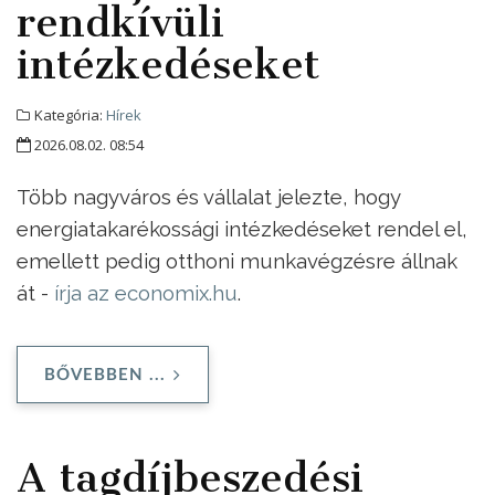
rendkívüli
intézkedéseket
Kategória:
Hírek
2026.08.02. 08:54
Több nagyváros és vállalat jelezte, hogy
energiatakarékossági intézkedéseket rendel el,
emellett pedig otthoni munkavégzésre állnak
át -
írja az economix.hu
.
BŐVEBBEN ...
A tagdíjbeszedési