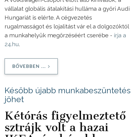
vállalat globális átalakítási hulláma a győri Audi
Hungariát is elérte. A cégvezetés
rugalmasságot és lojalitást vár el a dolgozóktól
a munkahelyük megőrzéséért cserébe -
írja a
24.hu
.
BŐVEBBEN ...
Később újabb munkabeszüntetés
jöhet
Kétórás figyelmeztető
sztrájk volt a hazai