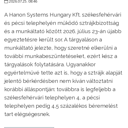
2026.07.25. 08:46
A Hanon Systems Hungary Kft. székesfehérvári
és pécsi telephelyén működő sztrájkbizottság
és a munkáltató között 2026. július 23-án újabb
egyeztetésre került sor. A tárgyaláson a
munkáltató jelezte, hogy szeretné elkerülni a
további munkabeszüntetéseket, ezért kész a
tárgyalások folytatására. Ugyanakkor
egyértelművé tette azt is, hogy a sztrájk alapját
jelentő bérkérdésben nem kíván változtatni
korábbi álláspontján: továbbra is legfeljebb a
székesfehérvári telephelyen 4, a pécsi
telephelyen pedig 4,5 százalékos béremelést
tart elégségesnek.