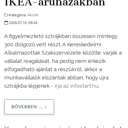
IKEA-áruházakban
Kategória:
Akciók
2026.07.10. 09:34
A figyelmeztető sztrájkban összesen mintegy
300 dolgozó vett részt. A Kereskedelmi
Alkalmazottak Szakszervezete közölte: várják a
vállalat reagálását, ha pedig nem érkezik
elfogadható ajánlat a részükről, akkor a
munkavállalók elszántak abban, hogy újra
sztrájkba lépjenek -
írja az infostart.hu
.
BŐVEBBEN ...