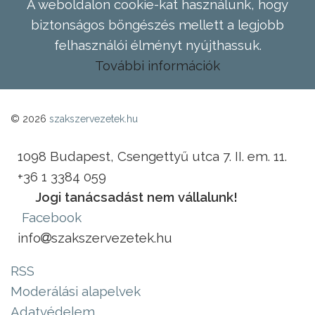
A weboldalon cookie-kat használunk, hogy
biztonságos böngészés mellett a legjobb
felhasználói élményt nyújthassuk.
További információk
© 2026
szakszervezetek.hu
1098 Budapest, Csengettyű utca 7. II. em. 11.
+36 1 3384 059
Jogi tanácsadást nem vállalunk!
Facebook
info
szakszervezetek.hu
RSS
Moderálási alapelvek
Adatvédelem