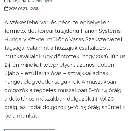
Kategória:
Közlemények
2026.06.23. 12:38
A székesfehérvári és pécsi telephelyeken
termelő, dél-koreai tulajdonú Hanon Systems
Hungary Kft.-nél működő Vasas Szakszervezet
tagsága, valamint a hozzájuk csatlakozott
munkavállalók úgy döntöttek, hogy 2026. június
24-én mindkét telephelyen, azonos időben
újabb – ezúttal 12 órás – sztrájkkal adnak
hangot elégedetlenségüknek. A műszakban
dolgozók a reggeles műszakban 8-tól 14 óráig,
a délutános műszakban dolgozók 14-től 20
óráig, az irodai dolgozók 9-től 15 óráig szüntetik
be a munkát.