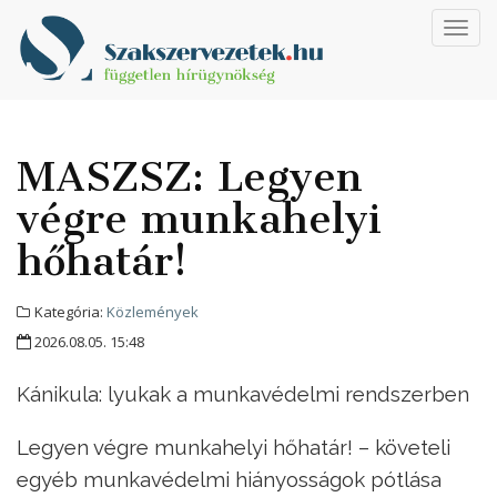
Toggl
navig
MASZSZ: Legyen
végre munkahelyi
hőhatár!
Kategória:
Közlemények
2026.08.05. 15:48
Kánikula: lyukak a munkavédelmi rendszerben
Legyen végre munkahelyi hőhatár! – követeli
egyéb munkavédelmi hiányosságok pótlása