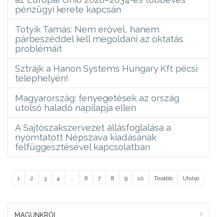
pénzügyi kerete kapcsán
Totyik Tamás: Nem erővel, hanem
párbeszéddel kell megoldani az oktatás
problémáit
Sztrájk a Hanon Systems Hungary Kft pécsi
telephelyén!
Magyarország: fenyegetések az ország
utolsó haladó napilapja ellen
A Sajtószakszervezet állásfoglalása a
nyomtatott Népszava kiadásának
felfüggesztésével kapcsolatban
1
2
3
4
...
6
7
8
9
10
Tovább
Utolsó
MAGUNKRÓL