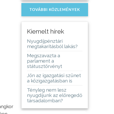
TOVÁBBI KÖZLEMÉNYEK
Kiemelt hírek
Nyugdíjpénztári
megtakarításból lakás?
Megszavazta a
parlament a
státusztörvényt
Jön az igazgatási szünet
a közigazgatásban is
Tényleg nem lesz
nyugdíjunk az elöregedő
társadalomban?
angkor
ukon