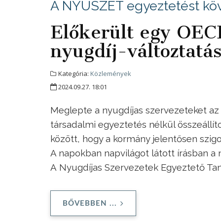
A NYUSZET egyeztetést köv
Előkerült egy OECD
nyugdíj-változtatás
Kategória:
Közlemények
2024.09.27. 18:01
Meglepte a nyugdíjas szervezeteket a
társadalmi egyeztetés nélkül összeállít
között, hogy a kormány jelentősen szigo
A napokban napvilágot látott írásban a 
A Nyugdíjas Szervezetek Egyeztető Ta
BŐVEBBEN ...