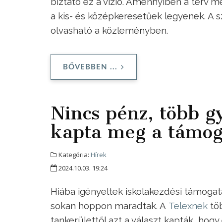
biztató ez a vízió. Amennyiben a terv 
a kis- és középkeresetűek legyenek. A
olvasható a közleményben.
BŐVEBBEN ...
Nincs pénz, több g
kapta meg a támog
Kategória:
Hírek
2024.10.03. 19:24
Hiába igényeltek iskolakezdési támoga
sokan hoppon maradtak. A
Telexnek
töb
tankerülettől azt a választ kapták, hogy