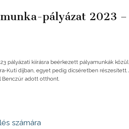
amunka-pályázat 2023 –
3 pályázati kiírásra beérkezett pályamunkák közül
-Kuti díjban, egyet pedig dicséretben részesített.
l Benczúr adott otthont.
űlés számára