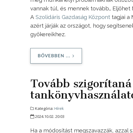
vannak túl, és mennek tovább… Eljöhet 
A
Szolidáris Gazdaság Központ
tagjai a
azért járják az országot, hogy segítsen
gyökereikhez.
BŐVEBBEN ...
Tovább szigorítaná 
tankönyvhasználat
Kategória:
Hírek
2024.10.02. 20:03
Ha a módosítást megszavazzák, azzal s