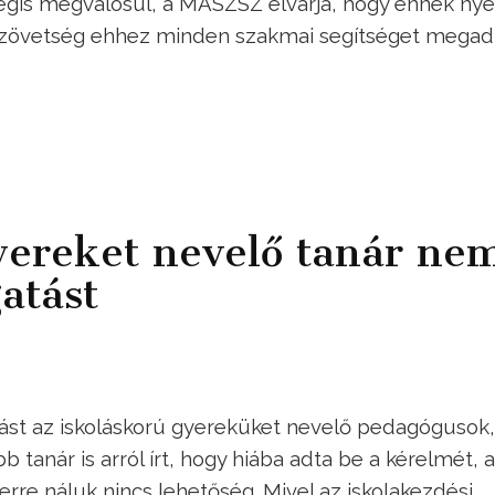
mégis megvalósul, a MASZSZ elvárja, hogy ennek nye
 szövetség ehhez minden szakmai segítséget megad
yereket nevelő tanár ne
atást
tást az iskoláskorú gyereküket nevelő pedagógusok,
b tanár is arról írt, hogy hiába adta be a kérelmét, a
 erre náluk nincs lehetőség. Mivel az iskolakezdési