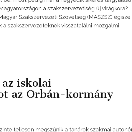
Magyarországon a szakszervezetiség új virágkora?
 Magyar Szakszervezeti Szövetség (MASZSZ) égisze 
ek a szakszervezeteknek visszatalálni mozgalmi
az iskolai
ot az Orbán-kormány
zinte teljesen megszűnik a tanárok szakmai autonó