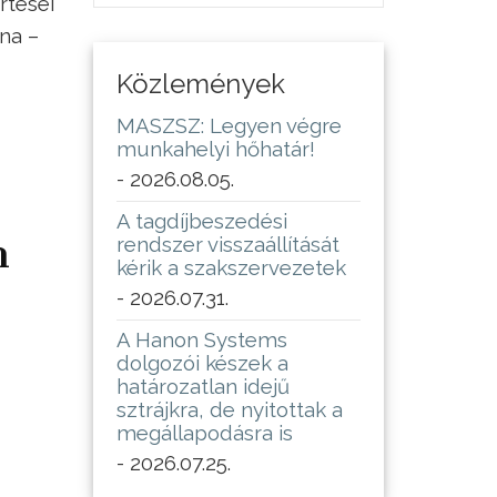
rtesei
na –
Közlemények
MASZSZ: Legyen végre
munkahelyi hőhatár!
- 2026.08.05.
A tagdíjbeszedési
m
rendszer visszaállítását
kérik a szakszervezetek
- 2026.07.31.
A Hanon Systems
dolgozói készek a
határozatlan idejű
sztrájkra, de nyitottak a
megállapodásra is
- 2026.07.25.