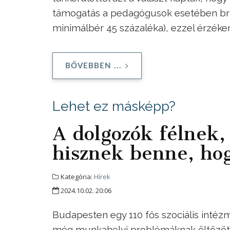
támogatás a pedagógusok esetében brut
minimálbér 45 százaléka), ezzel érzéken
BŐVEBBEN ...
Lehet ez másképp?
A dolgozók félnek,
hisznek benne, ho
Kategória:
Hírek
2024.10.02. 20:06
Budapesten egy 110 fős szociális intézm
még munkahelyi problémáknak öltözött