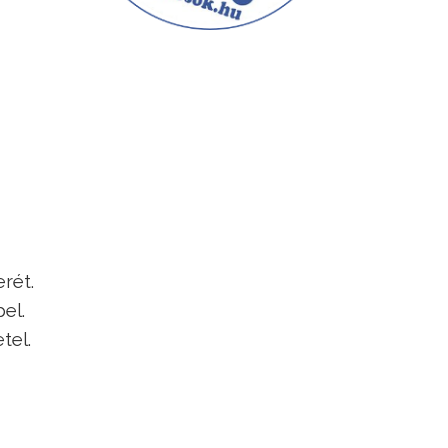
erét.
el.
tel.