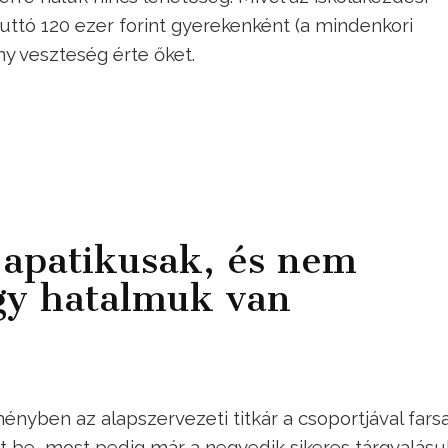
tó 120 ezer forint gyerekenként (a mindenkori
y veszteség érte őket.
 apatikusak, és nem
gy hatalmuk van
ényben az alapszervezeti titkár a csoportjával fars
 be, most pedig már a negyedik sikeres tárgyalás