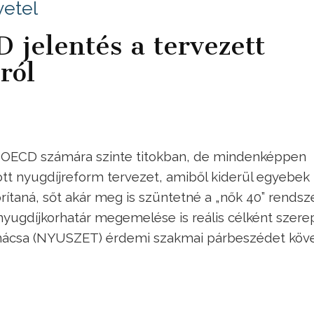
etel
 jelentés a tervezett
ról
z OECD számára szinte titokban, de mindenképpen
ott nyugdíjreform tervezet, amiből kiderül egyebek
rítaná, sőt akár meg is szüntetné a „nők 40” rendsz
nyugdíjkorhatár megemelése is reális célként szerep
nácsa (NYUSZET) érdemi szakmai párbeszédet köve