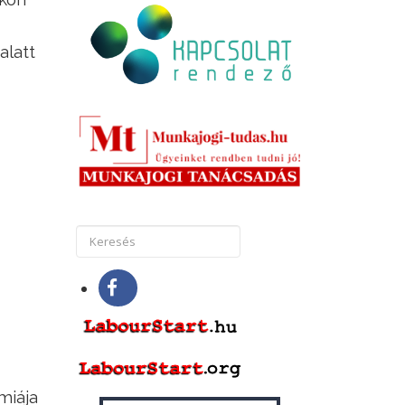
alatt
miája