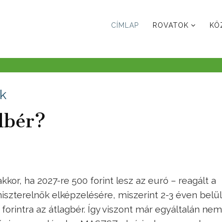
CÍMLAP
ROVATOK
KÖ
k
lbér?
kkor, ha 2027-re 500 forint lesz az euró – reagált a
szterelnök elképzelésére, miszerint 2-3 éven belül
 forintra az átlagbér. Így viszont már egyáltalán ne