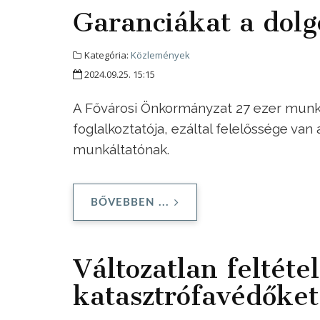
Garanciákat a dol
Kategória:
Közlemények
2024.09.25. 15:15
A Fővárosi Önkormányzat 27 ezer munk
foglalkoztatója, ezáltal felelőssége va
munkáltatónak.
BŐVEBBEN ...
Változatlan feltéte
katasztrófavédőke