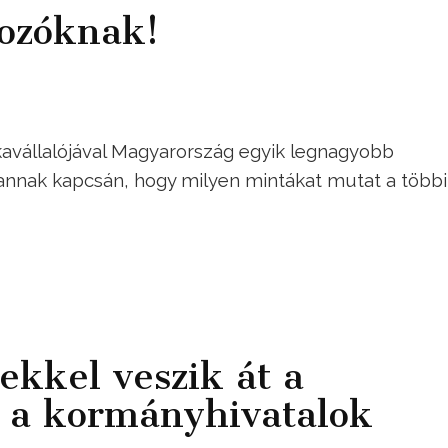
gozóknak!
avállalójával Magyarország egyik legnagyobb
n annak kapcsán, hogy milyen mintákat mutat a többi
lekkel veszik át a
t a kormányhivatalok