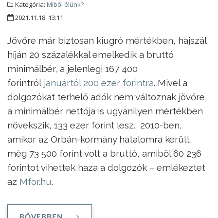
Kategória:
Miből élünk?
2021.11.18. 13:11
Jövőre már biztosan kiugró mértékben, hajszál
híján 20 százalékkal emelkedik a bruttó
minimálbér, a jelenlegi 167 400
forintról
januártól 200 ezer forintra
. Mivel a
dolgozókat terhelő adók nem változnak jövőre,
a minimálbér nettója is ugyanilyen mértékben
növekszik, 133 ezer forint lesz. 2010-ben,
amikor az Orbán-kormány hatalomra került,
még 73 500 forint volt a bruttó, amiből 60 236
forintot vihettek haza a dolgozók – emlékeztet
az
Mfor.hu
.
BŐVEBBEN ...