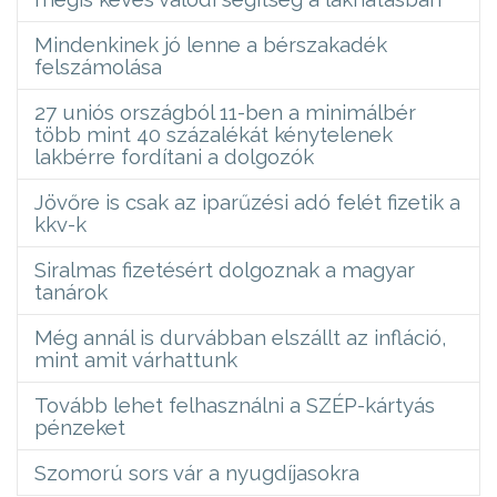
Mindenkinek jó lenne a bérszakadék
felszámolása
27 uniós országból 11-ben a minimálbér
több mint 40 százalékát kénytelenek
lakbérre fordítani a dolgozók
Jövőre is csak az iparűzési adó felét fizetik a
kkv-k
Siralmas fizetésért dolgoznak a magyar
tanárok
Még annál is durvábban elszállt az infláció,
mint amit várhattunk
Tovább lehet felhasználni a SZÉP-kártyás
pénzeket
Szomorú sors vár a nyugdíjasokra