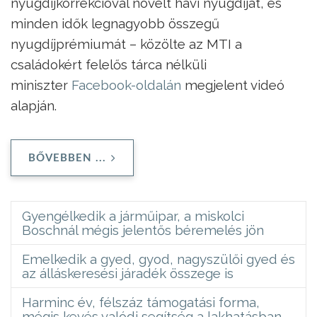
nyugdíjkorrekcióval növelt havi nyugdíját, és
minden idők legnagyobb összegű
nyugdíjprémiumát – közölte az MTI a
családokért felelős tárca nélküli
miniszter
Facebook-oldalán
megjelent videó
alapján.
BŐVEBBEN ...
Gyengélkedik a járműipar, a miskolci
Boschnál mégis jelentős béremelés jön
Emelkedik a gyed, gyod, nagyszülői gyed és
az álláskeresési járadék összege is
Harminc év, félszáz támogatási forma,
mégis kevés valódi segítség a lakhatásban