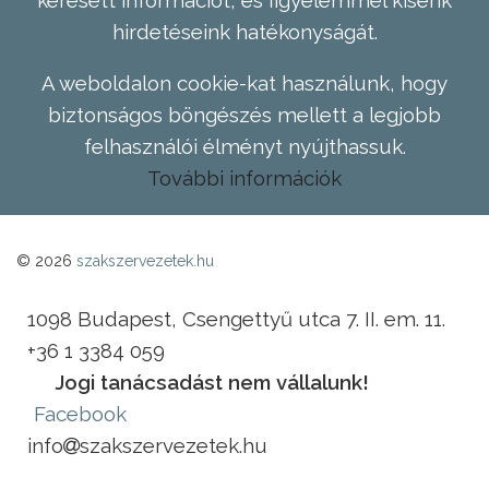
hirdetéseink hatékonyságát.
A weboldalon cookie-kat használunk, hogy
biztonságos böngészés mellett a legjobb
felhasználói élményt nyújthassuk.
További információk
© 2026
szakszervezetek.hu
1098 Budapest, Csengettyű utca 7. II. em. 11.
+36 1 3384 059
Jogi tanácsadást nem vállalunk!
Facebook
info
szakszervezetek.hu