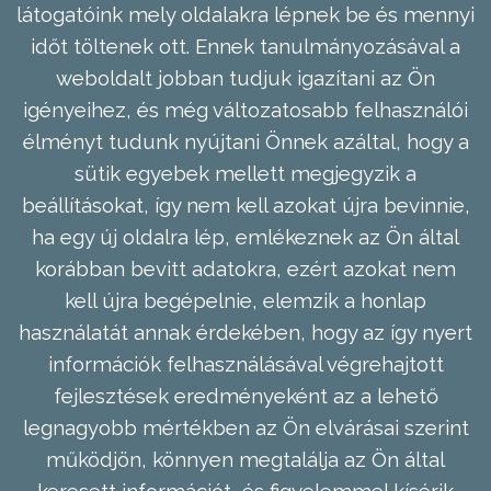
látogatóink mely oldalakra lépnek be és mennyi
időt töltenek ott. Ennek tanulmányozásával a
weboldalt jobban tudjuk igazítani az Ön
igényeihez, és még változatosabb felhasználói
élményt tudunk nyújtani Önnek azáltal, hogy a
sütik egyebek mellett megjegyzik a
beállításokat, így nem kell azokat újra bevinnie,
ha egy új oldalra lép, emlékeznek az Ön által
korábban bevitt adatokra, ezért azokat nem
kell újra begépelnie, elemzik a honlap
használatát annak érdekében, hogy az így nyert
információk felhasználásával végrehajtott
fejlesztések eredményeként az a lehető
legnagyobb mértékben az Ön elvárásai szerint
működjön, könnyen megtalálja az Ön által
keresett információt, és figyelemmel kísérik