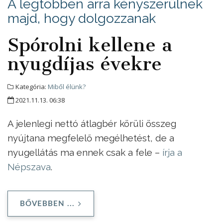
A legtöbben arra kényszerülnek
majd, hogy dolgozzanak
Spórolni kellene a
nyugdíjas évekre
Kategória:
Miből élünk?
2021.11.13. 06:38
A jelenlegi nettó átlagbér körüli összeg
nyújtana megfelelő megélhetést, de a
nyugellátás ma ennek csak a fele –
írja a
Népszava
.
BŐVEBBEN ...