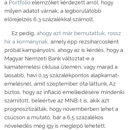
a
Portfolio
elemzőket kérdezett arról, hogy
milyen adatot várnak, a legborúlátóbb
előrejelzés 6,3 százalékkal számolt.
Ez pedig,
ahogy azt már bemutattuk, rossz
hír a kormánynak,
amely épp rezsiharcosként
próbál kampányolni, ahogy az is kérdés, hogy a
Magyar Nemzeti Bank változtat-e a
kamatemelési ciklusa ütemén, vagy marad a
lassabb, havi 0,15 százalékpontos alapkamat-
emelésnél, amit szeptember óta láttunk. Az
biztos, hogy az infláció emelkedésére mindenki
számított, beleértve az MNB-t is, akik azt
prognosztizálták, hogy novemberben lehet a
csúcson a mutató, bár a 6,5 százalékos
növekedés még így is meglepő lehetett.