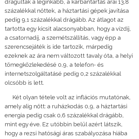
drágultak a leginkább, a karbantartás árai 13,8
százalékkal nőttek, a háztartási gépek javítása
pedig 9,1 százalékkal drágább. Az átlagot az
tartotta egy kicsit alacsonyabban, hogy a vízdíj,
a csatornadíj, a szemétszállítás, vagy épp a
szerencsejáték is ide tartozik, márpedig
ezeknek az ára nem változott tavaly óta, a helyi
tömegközlekedésé 0,9, a telefon- és
internetszolgáltatásé pedig 0,2 százalékkal
olcsóbb is lett.
Két olyan tétele volt az inflációs mutatónak,
amely alig nőtt: a ruházkodás 0,9, a háztartási
energia pedig csak 0,6 százalékkal drágább,
mint egy éve. Ez utóbbin belül azért látszik,
hogy a rezsi hatósági áras szabályozása hiába