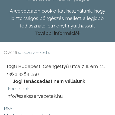
A weboldalon cookie-kat használunk, hogy
biztonságos böngészés mellett a legjobb
felhasználói élményt nyújthassuk.
További információk
© 2026
szakszervezetek.hu
1098 Budapest, Csengettyű utca 7. II. em. 11.
+36 1 3384 059
Jogi tanácsadást nem vállalunk!
Facebook
info
szakszervezetek.hu
RSS