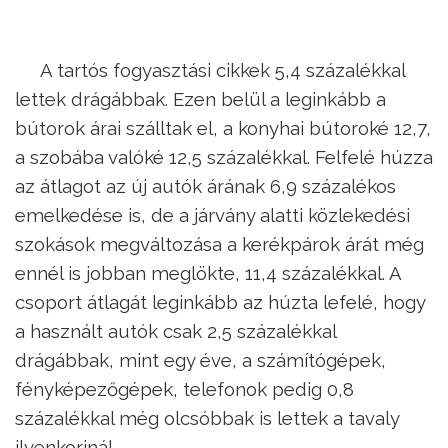
A tartós fogyasztási cikkek 5,4 százalékkal
lettek drágábbak. Ezen belül a leginkább a
bútorok árai szálltak el, a konyhai bútoroké 12,7,
a szobába valóké 12,5 százalékkal. Felfelé húzza
az átlagot az új autók árának 6,9 százalékos
emelkedése is, de a járvány alatti közlekedési
szokások megváltozása a kerékpárok árát még
ennél is jobban meglökte, 11,4 százalékkal. A
csoport átlagát leginkább az húzta lefelé, hogy
a használt autók csak 2,5 százalékkal
drágábbak, mint egy éve, a számítógépek,
fényképezőgépek, telefonok pedig 0,8
százalékkal még olcsóbbak is lettek a tavaly
ilyenkorinál.