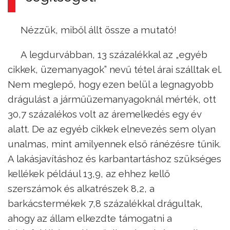
Nézzük, miből állt össze a mutató!
A legdurvábban, 13 százalékkal az „egyéb
cikkek, üzemanyagok” nevű tétel árai szálltak el.
Nem meglepő, hogy ezen belül a legnagyobb
drágulást a járműüzemanyagoknál mérték, ott
30,7 százalékos volt az áremelkedés egy év
alatt. De az egyéb cikkek elnevezés sem olyan
unalmas, mint amilyennek első ránézésre tűnik.
A lakásjavításhoz és karbantartáshoz szükséges
kellékek például 13,9, az ehhez kellő
szerszámok és alkatrészek 8,2, a
barkácstermékek 7,8 százalékkal drágultak,
ahogy az állam elkezdte támogatni a