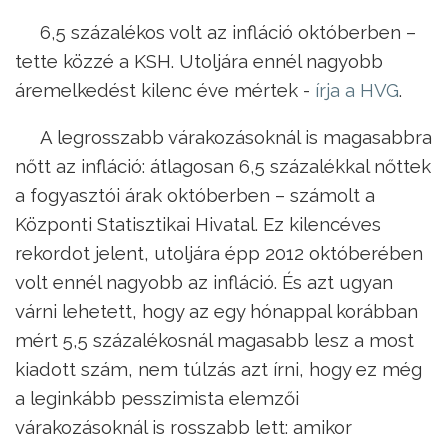
6,5 százalékos volt az infláció októberben –
tette közzé a KSH. Utoljára ennél nagyobb
áremelkedést kilenc éve mértek -
írja a HVG
.
A legrosszabb várakozásoknál is magasabbra
nőtt az infláció: átlagosan 6,5 százalékkal nőttek
a fogyasztói árak októberben – számolt a
Központi Statisztikai Hivatal. Ez kilencéves
rekordot jelent, utoljára épp 2012 októberében
volt ennél nagyobb az infláció. És azt ugyan
várni lehetett, hogy az egy hónappal korábban
mért 5,5 százalékosnál magasabb lesz a most
kiadott szám, nem túlzás azt írni, hogy ez még
a leginkább pesszimista elemzői
várakozásoknál is rosszabb lett: amikor