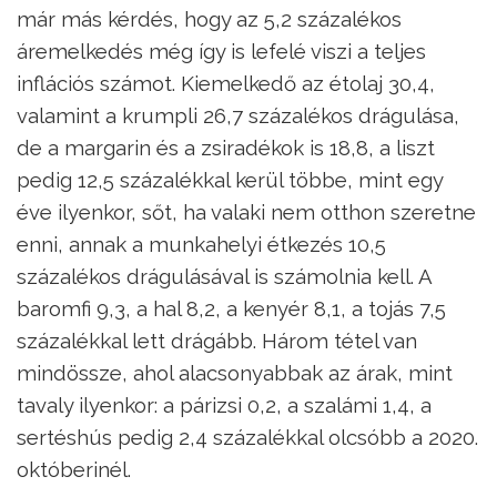
már más kérdés, hogy az 5,2 százalékos
áremelkedés még így is lefelé viszi a teljes
inflációs számot. Kiemelkedő az étolaj 30,4,
valamint a krumpli 26,7 százalékos drágulása,
de a margarin és a zsiradékok is 18,8, a liszt
pedig 12,5 százalékkal kerül többe, mint egy
éve ilyenkor, sőt, ha valaki nem otthon szeretne
enni, annak a munkahelyi étkezés 10,5
százalékos drágulásával is számolnia kell. A
baromfi 9,3, a hal 8,2, a kenyér 8,1, a tojás 7,5
százalékkal lett drágább. Három tétel van
mindössze, ahol alacsonyabbak az árak, mint
tavaly ilyenkor: a párizsi 0,2, a szalámi 1,4, a
sertéshús pedig 2,4 százalékkal olcsóbb a 2020.
októberinél.