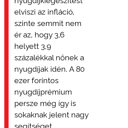
nyugdíjkiegészítést
elviszi az infláció,
szinte semmit nem
ér az, hogy 3,6
helyett 3,9
százalékkal nőnek a
nyugdíjak idén. A 80
ezer forintos
nyugdíjprémium
persze még így is
sokaknak jelent nagy
segítséget.