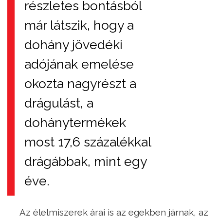
részletes bontásból
már látszik, hogy a
dohány jövedéki
adójának emelése
okozta nagyrészt a
drágulást, a
dohánytermékek
most 17,6 százalékkal
drágábbak, mint egy
éve.
Az élelmiszerek árai is az egekben járnak, az