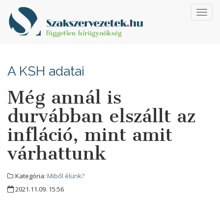
Toggl
navig
A KSH adatai
Még annál is
durvábban elszállt az
infláció, mint amit
várhattunk
Kategória:
Miből élünk?
2021.11.09. 15:56