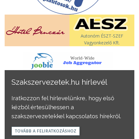
Autonóm ÉSZT-SZEF
Vagyonkezelő Kft.
Szakszervezetek.hu hírlevél
Iratkozzon fel hírlevelünkre, hogy első
kézből értesülhessen a
szakszervezetekkel kapcsolatos hírekről.
TOVÁBB A FELIRATKOZÁSHOZ