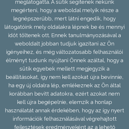
meglátogatta. A sütik segítenek nekünk
megérteni, hogy a weboldal melyik része a
legnépszerűbb, mert látni engedik, hogy
látogatóink mely oldalakra lépnek be és mennyi
időt töltenek ott. Ennek tanulmányozásával a
weboldalt jobban tudjuk igazítani az Ön
igényeihez, és még változatosabb felhasználói
élményt tudunk nyújtani Önnek azáltal, hogy a
sütik egyebek mellett megjegyzik a
beállításokat, így nem kell azokat újra bevinnie,
ha egy új oldalra lép, emlékeznek az Ön által
korábban bevitt adatokra, ezért azokat nem
kell újra begépelnie, elemzik a honlap
használatát annak érdekében, hogy az így nyert
információk felhasználásával végrehajtott
fejlesztések eredményeként az a lehető