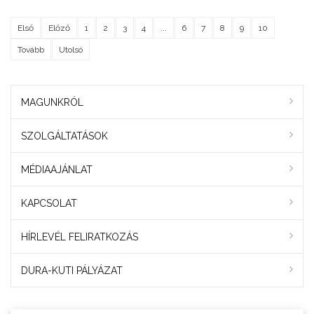
Első
Előző
1
2
3
4
...
6
7
8
9
10
Tovább
Utolsó
MAGUNKRÓL
SZOLGÁLTATÁSOK
MÉDIAAJÁNLAT
KAPCSOLAT
HÍRLEVÉL FELIRATKOZÁS
DURA-KUTI PÁLYÁZAT