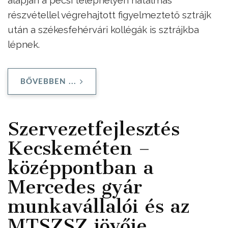
részvétellel végrehajtott figyelmeztető sztrájk
után a székesfehérvári kollégák is sztrájkba
lépnek.
BŐVEBBEN ...
Szervezetfejlesztés
Kecskeméten –
középpontban a
Mercedes gyár
munkavállalói és az
MTSZSZ jövője