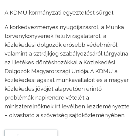
A KDMU kormányzati egyeztetést sürget
A korkedvezményes nyugdíjazásról, a Munka
törvénykönyvének felülvizsgálatáról, a
közlekedési dolgozók erősebb védelméről,
valamint a sztrájkjog szabályozásáról tárgyalna
az illetékes döntéshozókkal a Közlekedési
Dolgozók Magyarországi Uniója. A KDMU a
közlekedési ágazat munkavállalóit és a magyar
közlekedés jövőjét alapvetően érintő
problémák napirendre vételét a
miniszterelnöknek írt levélben kezdeményezte
– olvasható a szövetség sajtóközleményében.