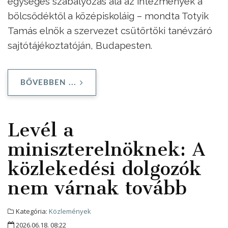
egységes szabályozás alá az intézmények a
bölcsődéktől a középiskoláig – mondta Totyik
Tamás elnök a szervezet csütörtöki tanévzáró
sajtótájékoztatóján, Budapesten.
BŐVEBBEN ...
Levél a
miniszterelnöknek: A
közlekedési dolgozók
nem várnak tovább
Kategória:
Közlemények
2026.06.18. 08:22