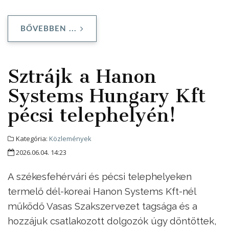
BŐVEBBEN ...
Sztrájk a Hanon
Systems Hungary Kft
pécsi telephelyén!
Kategória:
Közlemények
2026.06.04. 14:23
A székesfehérvári és pécsi telephelyeken
termelő dél-koreai Hanon Systems Kft-nél
működő Vasas Szakszervezet tagsága és a
hozzájuk csatlakozott dolgozók úgy döntöttek,