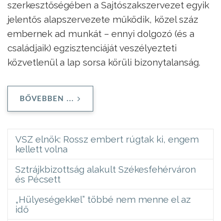
szerkesztőségében a Sajtószakszervezet egyik
jelentős alapszervezete működik, közel száz
embernek ad munkát – ennyi dolgozó (és a
családjaik) egzisztenciáját veszélyezteti
közvetlenül a lap sorsa körüli bizonytalanság.
BŐVEBBEN ...
VSZ elnök: Rossz embert rúgtak ki, engem
kellett volna
Sztrájkbizottság alakult Székesfehérváron
és Pécsett
„Hülyeségekkel” többé nem menne el az
idő