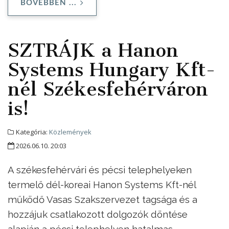
BŐVEBBEN ...
SZTRÁJK a Hanon
Systems Hungary Kft-
nél Székesfehérváron
is!
Kategória:
Közlemények
2026.06.10. 20:03
A székesfehérvári és pécsi telephelyeken
termelő dél-koreai Hanon Systems Kft-nél
működő Vasas Szakszervezet tagsága és a
hozzájuk csatlakozott dolgozók döntése
alapján a pécsi telephelyen hatalmas