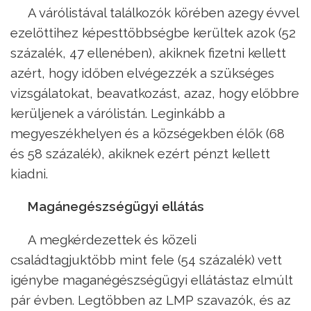
A várólistával találkozók körében azegy évvel
ezelöttihez képesttöbbségbe kerültek azok (52
százalék, 47 ellenében), akiknek fizetni kellett
azért, hogy időben elvégezzék a szükséges
vizsgálatokat, beavatkozást, azaz, hogy előbbre
kerüljenek a várólistán. Leginkább a
megyeszékhelyen és a községekben élők (68
és 58 százalék), akiknek ezért pénzt kellett
kiadni.
Magánegészségügyi ellátás
A megkérdezettek és közeli
családtagjuktöbb mint fele (54 százalék) vett
igénybe maganégészségügyi ellátástaz elmúlt
pár évben. Legtöbben az LMP szavazók, és az