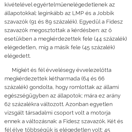
kivételével egyértelműenelégedetlenek az
állapotokkal: leginkább az LMP és a Jobbik
szavazók (91 és 89 százalék). Egyedül a Fidesz
szavazók megosztottak a kérdésben: az ő
esetükben a megkérdezettek fele (44 százalék)
elégedetlen, míg a másik fele (45 százalék)
elégedett.
Mígkét és fél évvelésegy évvelezelőtta
megkérdezettek kétharmada (64 és 66
százalék) gondolta, hogy romlottak az állami
egészségügyben az állapotok; mára ez arány
62 százalékra változott. Azonban egyetlen
vizsgált társadalmi csoport volt a motorja
ennek a változásnak: a Fidesz szavazók. Két és
fél élve többségük is elégedetlen volt: 45