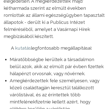
elégedetlen. A megkérdezettek majd'
kétharmada szerint az elmúlt években
romlottak az állami egészségügyben tapasztalt
állapotok - derült ki a Publicus Intézet
felméréséből, amelyet a Vasárnapi Hírek
megbízásából készített.
A
kutatás
legfontosabb megállapításai:
Máratöbbségbe kerültek a társadalmon
belül azok, akik az elmúlt pár évben fizettek
hálapénzt orvosnak, vagy nővérnek.
Amegkérdezettek fele személyesen, vagy
közeli családtagján keresztül találkozott
várólistával, és az érintettek több
mintfelénekfizetnie kellett azért, hogy
előbbre kerüljön a várólistán.