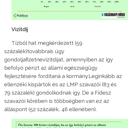
Vizitdíj
Tízből hat megkérdezett (59
százalék)továbbrais úgy
gondoljafizetnevizitdíjat, amennyiben az így
befolyó pénzt az állami egészségügy
fejlesztésére fordítaná a kormány.Leginkább az
ellenzéki kispártok és az LMP szavazói (83 és
79 százalék) gondolkodnak így. De a Fidesz
szavazói körében is többségben van ez az
álláspont (52 százalék, 46 ellenében).