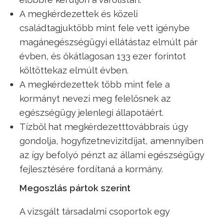
A megkérdezettek és közeli
családtagjuktöbb mint fele vett igénybe
magánegészségügyi ellátástaz elmúlt pár
évben, és őkátlagosan 133 ezer forintot
költöttekaz elmúlt évben.
A megkérdezettek több mint fele a
kormányt nevezi meg felelősnek az
egészségügy jelenlegi állapotáért.
Tízből hat megkérdezetttovábbrais úgy
gondolja, hogyfizetnevizitdíjat, amennyiben
az így befolyó pénzt az állami egészségügy
fejlesztésére fordítaná a kormány.
Megoszlás pártok szerint
A vizsgált társadalmi csoportok egy