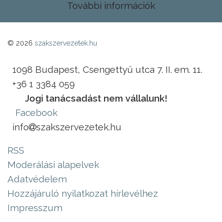
További információk
© 2026
szakszervezetek.hu
1098 Budapest, Csengettyű utca 7. II. em. 11.
+36 1 3384 059
Jogi tanácsadást nem vállalunk!
Facebook
info
szakszervezetek.hu
RSS
Moderálási alapelvek
Adatvédelem
Hozzájáruló nyilatkozat hírlevélhez
Impresszum