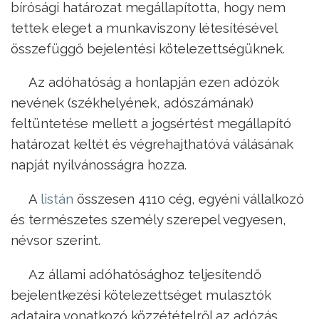
bírósági határozat megállapította, hogy nem
tettek eleget a munkaviszony létesítésével
összefüggő bejelentési kötelezettségüknek.
Az adóhatóság a honlapján ezen adózók
nevének (székhelyének, adószámának)
feltüntetése mellett a jogsértést megállapító
határozat keltét és végrehajthatóvá válásának
napját nyilvánosságra hozza.
A
listán
összesen 4110 cég, egyéni vállalkozó
és természetes személy szerepel vegyesen,
névsor szerint.
Az állami adóhatósághoz teljesítendő
bejelentkezési kötelezettséget mulasztók
adataira vonatkozó közzétételről az adózás