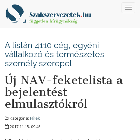
Toggl
navig
A listán 4110 cég, egyéni
vállalkozó és természetes
személy szerepel
Új NAV-feketelista a
bejelentést
elmulasztókról
Kategória:
Hírek
2017.11.15. 09:45