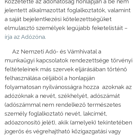
Közzétette az adóhatóság honlapján a be nem
jelentett alkalmazottat foglalkoztatók, valamint
a saját bejelentkezési kötelezettségüket
elmulasztó személyek legújabb feketelistáit –
írja az Adózóna.
Az Nemzeti Adó- és Vámhivatal a
munkaügyi kapcsolatok rendezettsége törvényi
feltételeinek más szervek eljárásában történő
felhasználása céljából a honlapján
folyamatosan nyilvánosságra hozza azoknak az
adózóknak a nevét, székhelyét, adószámát
(adószámmal nem rendelkező természetes
személy foglalkoztató nevét, lakcímét,
adóazonosító jelét), akik (amelyek) tekintetében
jogerős és végrehajtható közigazgatási vagy