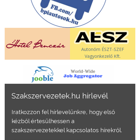
Autonóm ÉSZT-SZEF
Vagyonkezelő Kft.
Szakszervezetek.hu hírlevél
Iratkozzon fel hírlevelünkre, hogy első
kézből értesülhessen a
szakszervezetekkel kapcsolatos hírekről.