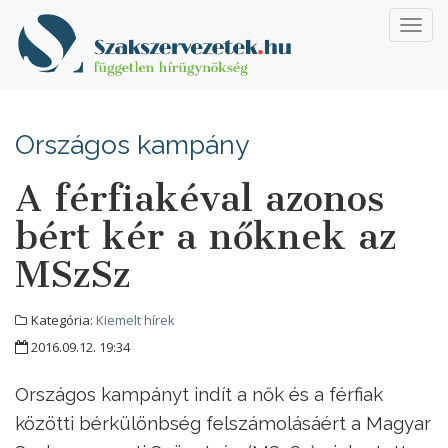
Toggl
navig
Országos kampány
A férfiakéval azonos
bért kér a nőknek az
MSzSz
Kategória:
Kiemelt hírek
2016.09.12. 19:34
Országos kampányt indít a nők és a férfiak
közötti bérkülönbség felszámolásáért a Magyar