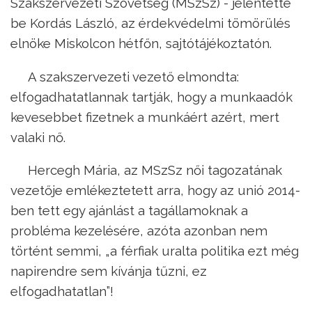
Szakszervezeti Szövetség (MSzSz) - jelentette
be Kordás László, az érdekvédelmi tömörülés
elnöke Miskolcon hétfőn, sajtótájékoztatón.
A szakszervezeti vezető elmondta:
elfogadhatatlannak tartják, hogy a munkaadók
kevesebbet fizetnek a munkáért azért, mert
valaki nő.
Hercegh Mária, az MSzSz női tagozatának
vezetője emlékeztetett arra, hogy az unió 2014-
ben tett egy ajánlást a tagállamoknak a
probléma kezelésére, azóta azonban nem
történt semmi, „a férfiak uralta politika ezt még
napirendre sem kívánja tűzni, ez
elfogadhatatlan”!