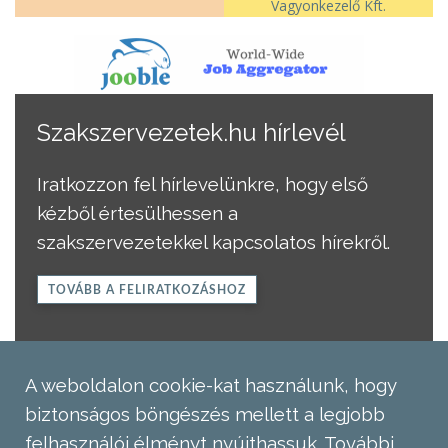
Vagyonkezelő Kft.
Szakszervezetek.hu hírlevél
Iratkozzon fel hírlevelünkre, hogy első
kézből értesülhessen a
szakszervezetekkel kapcsolatos hírekről.
TOVÁBB A FELIRATKOZÁSHOZ
A weboldalon cookie-kat használunk, hogy
biztonságos böngészés mellett a legjobb
felhasználói élményt nyújthassuk.
További