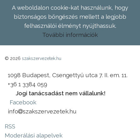
A weboldalon cookie-kat használunk, hogy
biztonságos böngészés mellett a legjobb
felhasználói élményt nyújthassuk.
További információk
© 2026
szakszervezetek.hu
1098 Budapest, Csengettyű utca 7. II. em. 11.
+36 1 3384 059
Jogi tanácsadást nem vállalunk!
Facebook
info
szakszervezetek.hu
RSS
Moderálási alapelvek