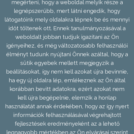
megérteni, hogy a weboldal melyik része a
legnépszerűbb, mert látni engedik, hogy
látogatóink mely oldalakra lépnek be és mennyi
időt töltenek ott. Ennek tanulmányozásával a
weboldalt jobban tudjuk igazítani az Ön
igényeihez, és még változatosabb felhasználói
élményt tudunk nyújtani Önnek azáltal, hogy a
sütik egyebek mellett megjegyzik a
beállításokat, így nem kell azokat újra bevinnie,
ha egy új oldalra lép, emlékeznek az Ön által
korábban bevitt adatokra, ezért azokat nem
kell újra begépelnie, elemzik a honlap
használatát annak érdekében, hogy az így nyert
információk felhasználásával végrehajtott
fejlesztések eredményeként az a lehető
legnagyobb mértékben az Ön elvárásai szerint