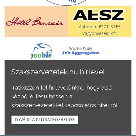
Autonóm ÉSZT-SZEF
Vagyonkezelő Kft.
Szakszervezetek.hu hírlevél
Iratkozzon fel hírlevelünkre, hogy első
kézből értesülhessen a
szakszervezetekkel kapcsolatos hírekről.
TOVÁBB A FELIRATKOZÁSHOZ