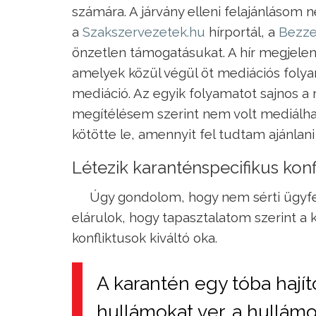
számára. A járvány elleni felajánlásom 
a
Szakszervezetek.hu
hírportál, a
Bezze
önzetlen támogatásukat. A hír megjel
amelyek közül végül öt mediációs folyam
mediáció. Az egyik folyamatot sajnos a 
megítélésem szerint nem volt mediálha
kötötte le, amennyit fel tudtam ajánla
Létezik karanténspecifikus konf
Úgy gondolom, hogy nem sérti ügyfel
elárulok, hogy tapasztalatom szerint a
konfliktusok kiváltó oka.
A karantén egy tóba hajít
hullámokat ver, a hullám