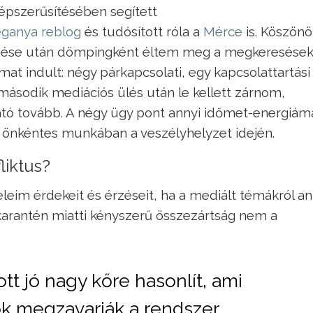
népszerűsítésében segített
ganya reblog
és tudósított róla a
Mérce
is. Köszön
enése után dömpingként éltem meg a megkeresések
at indult: négy párkapcsolati, egy kapcsolattartási
második mediációs ülés után le kellett zárnom,
tó tovább. A négy ügy pont annyi időmet-energiám
ni önkéntes munkában a veszélyhelyzet idején.
liktus?
eim érdekeit és érzéseit, ha a mediált témákról an
 karantén miatti kényszerű összezártság nem a
ott jó nagy kőre hasonlít, ami
ok megzavarják a rendszer