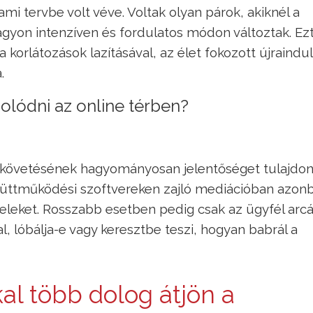
mi tervbe volt véve. Voltak olyan párok, akiknél a
agyon intenzíven és fordulatos módon változtak. Ezt
korlátozások lazításával, az élet fokozott újraindu
.
olódni az online térben?
követésének hagyományosan jelentőséget tulajdon
yüttműködési szoftvereken zajló mediációban azonb
feleket. Rosszabb esetben pedig csak az ügyfél arcá
val, lóbálja-e vagy keresztbe teszi, hogyan babrál a
l több dolog átjön a