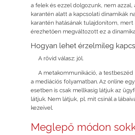
a felek és ezzel dolgozunk, nem azzal, a
karantén alatt a kapcsolati dinamikák n
karantén hatásának tulajdonítom, mert a 
érezhetően megváltozott ez a dinamika
Hogyan lehet érzelmileg kapcs
A rövid válasz: jól.
A metakommunikáció, a testbeszéd 
a mediációs folyamatban. Az online eg
esetben is csak mellkasig látjuk az ügy
látjuk. Nem látjuk, pl. mit csinál a lábai
kezeivel.
Meglepő módon sokka