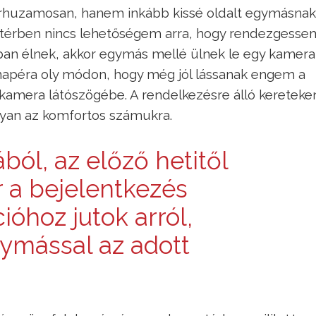
árhuzamosan, hanem inkább kissé oldalt egymásnak
e térben nincs lehetőségem arra, hogy rendezgesse
sban élnek, akkor egymás mellé ülnek le egy kamera
anapéra oly módon, hogy még jól lássanak engem a
kamera látószögébe. A rendelkezésre álló kereteke
gyan az komfortos számukra.
ól, az előző hetitől
r a bejelentkezés
ióhoz jutok arról,
ymással az adott