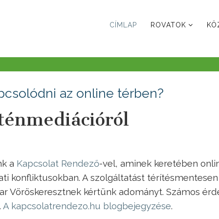
CÍMLAP
ROVATOK
KÖ
pcsolódni az online térben?
ténmediációról
nk a
Kapcsolat Rendező
-vel, aminek keretében onli
ati konfliktusokban. A szolgáltatást térítésmentesen
yar Vöröskeresztnek kértünk adományt. Számos érd
.
A kapcsolatrendezo.hu blogbejegyzése
.