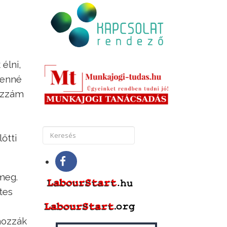
élni,
lenné
hozzám
őtti
meg.
tes
ehozzák