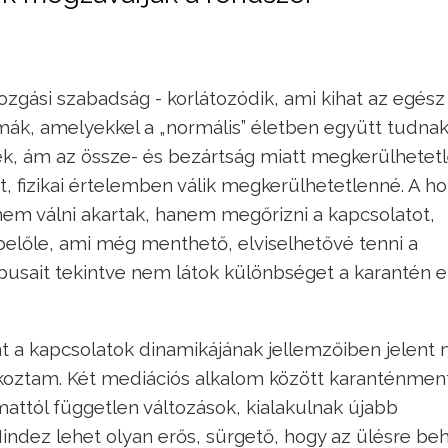
zgási szabadság - korlátozódik, ami kihat az egész
ák, amelyekkel a „normális” életben együtt tudnak 
ek, ám az össze- és bezártság miatt megkerülhetet
int, fizikai értelemben válik megkerülhetetlenné. A 
 nem válni akartak, hanem megőrizni a kapcsolatot,
i belőle, ami még menthető, elviselhetővé tenni a
ípusait tekintve nem látok különbséget a karantén el
t a kapcsolatok dinamikájának jellemzőiben jelent 
álkoztam. Két mediációs alkalom között karanténmen
attól független változások, kialakulnak újabb
 Mindez lehet olyan erős, sürgető, hogy az ülésre b