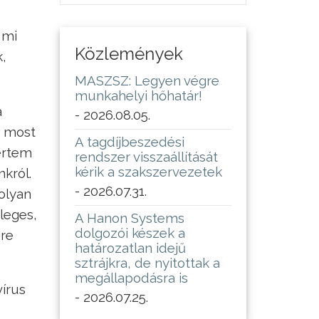
 mi
Közlemények
k,
MASZSZ: Legyen végre
munkahelyi hőhatár!
a
- 2026.08.05.
m most
A tagdíjbeszedési
kértem
rendszer visszaállítását
kérik a szakszervezetek
król.
- 2026.07.31.
olyan
leges,
A Hanon Systems
dolgozói készek a
ére
határozatlan idejű
sztrájkra, de nyitottak a
megállapodásra is
írus
- 2026.07.25.