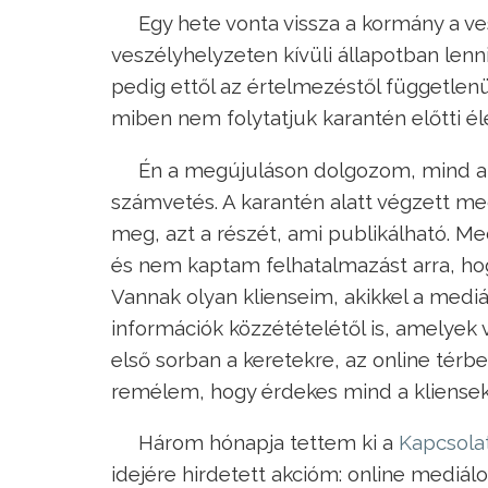
Egy hete vonta vissza a kormány a ves
veszélyhelyzeten kívüli állapotban lenn
pedig ettől az értelmezéstől függetlenül
miben nem folytatjuk karantén előtti él
Én a megújuláson dolgozom, mind a 
számvetés. A karantén alatt végzett 
meg, azt a részét, ami publikálható. Me
és nem kaptam felhatalmazást arra, ho
Vannak olyan klienseim, akikkel a medi
információk közzétételétől is, amelyek
első sorban a keretekre, az online térb
remélem, hogy érdekes mind a kliense
Három hónapja tettem ki a
Kapcsola
idejére hirdetett akcióm: online mediá