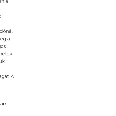
an a
k
k
ciónál
meg a
gos
enetek
uk.
agát. A
ktam