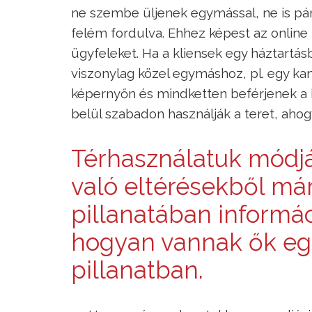
ne szembe üljenek egymással, ne is p
felém fordulva. Ehhez képest az onlin
ügyfeleket. Ha a kliensek egy háztartá
viszonylag közel egymáshoz, pl. egy k
képernyőn és mindketten beférjenek a 
belül szabadon használják a teret, aho
Térhasználatuk módjáb
való eltérésekből má
pillanatában informác
hogyan vannak ők eg
pillanatban.