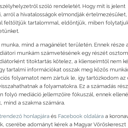
zélyhelyzetről szóló rendeletét. Hogy mit is jelent
i, arról a hivatalosságok elmondják értelmezésüket,
 feltöltjük tartalommal, eldöntjük, miben folytatju
etünket.
munka, mind a magánélet területén. Ennek része 
mediátori munkám számvetésének egy részét oszto
diátorként titoktartás kötelez, a klienseimtől nem 
gy tartalmi információkat osszak meg közös munkán
ációs folyamatot nem zártuk le, így tartózkodom az 
 visszahathatnak a folyamatokra. Ez a számadás rész
en folyó mediáció jellemzőire fókuszál, ennek ellen
k, mind a szakma számára.
trendező honlapjára
és
Facebook oldalára
a koronav
lok, cserébe adományt kérek a Magyar Vöröskereszt