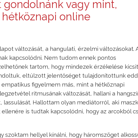
t gondolnánk vagy mint,
 hétköznapi online
lapot változását, a hangulati, érzelmi változásokat. 
udnak kapcsolódni. Nem tudom ennek pontos
zelhetőnek tartom, hogy mindezek érzékelése kicsi
oltuk, eltúlzott jelentőséget tulajdonítottunk edd
ő, empatikus figyelmem más, mint a hétköznapi
élegzetvétel ritmusának változását, hallani a hangszí
, lassulását. Hallottam olyan mediátorról, aki masz
k ellenére is tudtak kapcsolódni, hogy az arcokból c
y szoktam hellyel kínálni, hogy háromszöget alkoss