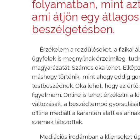
folyamatban, mint az
ami átjön egy átlagos
beszélgetésben.
Érzékelem a rezdüléseket, a fizikai ál
ügyfelek is megnyílnak érzelmileg, t
magyarázatát. Számos oka lehet. Elkép
máshogy történik, mint ahogy eddig gond
testbeszédnek. Oka lehet, hogy az ért
figyelmem. Online is lehet érzékelni a l
változásait, a beszédtempó gyorsulását
offline mediált a karantén alatt és anna
szemek látszottak.
Mediációs irodámban a klienseket úg