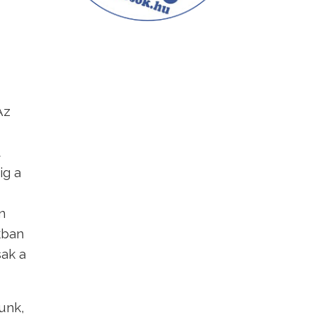
Az
t
ig a
n
kban
sak a
unk,