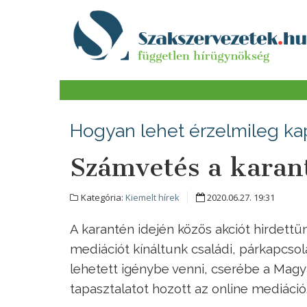
Hogyan lehet érzelmileg ka
Számvetés a karan
Kategória:
Kiemelt hírek
2020.06.27. 19:31
A karantén idején közös akciót hirdettü
mediációt kínáltunk családi, párkapcsol
lehetett igénybe venni, cserébe a Mag
tapasztalatot hozott az online mediáció