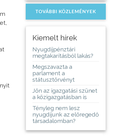
TOVÁBBI KÖZLEMÉNYEK
öm
et,
Kiemelt hírek
at
Nyugdíjpénztári
megtakarításból lakás?
Megszavazta a
parlament a
státusztörvényt
nyit
Jön az igazgatási szünet
a közigazgatásban is
Tényleg nem lesz
nyugdíjunk az elöregedő
társadalomban?