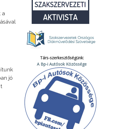
 a
lásával
Társ-szerkesztőségünk:
A Bp-i Autósok Közössége
ítunk
an jó
t