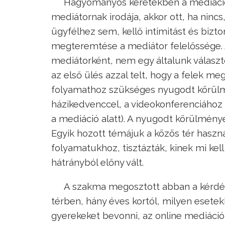
Hagyományos keretekben a mediáció 
mediátornak irodája, akkor ott, ha ninc
ügyfélhez sem, kellő intimitást és bizt
megteremtése a mediátor felelőssége. 
mediátorként, nem egy általunk választ
az első ülés azzal telt, hogy a felek 
folyamathoz szükséges nyugodt körülmé
házikedvenccel, a videokonferenciához
a mediáció alatt). A nyugodt körülménye
Egyik hozott témájuk a közös tér haszná
folyamatukhoz, tisztázták, kinek mi kel
hátrányból előny vált.
A szakma megosztott abban a kérdés
térben, hány éves kortól, milyen eset
gyerekeket bevonni, az online mediációk