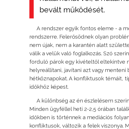
bevált működését.
A rendszer egyik fontos eleme - a mo
rendszerre. Felerősödnek olyan problém
nem újak, nem a karantén alatt születt
válik a velük való foglalkozás. Szó szer
forduló párok egy kivételtől eltekintve
helyreállítani, javítani azt vagy menten
hétköznapokat. A konfliktusok témáit, t
időkhöz képest.
A különbség az én észlelésem szerin
Minden ügyféllel heti 2-2,5 órában tal
időkben is történnek a mediációs folyam
konfliktusok, változik a felek viszonya.