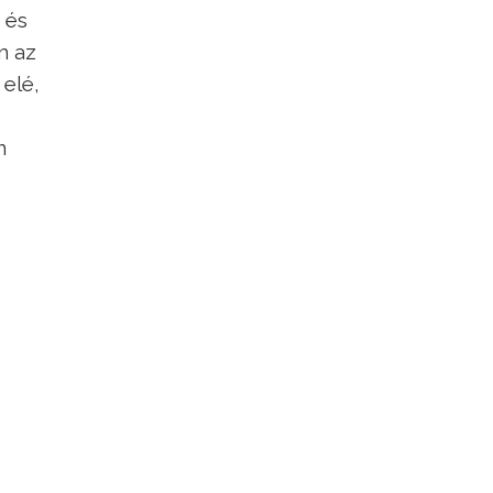
 és
m az
 elé,
n