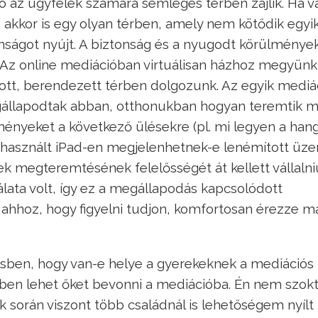
az ügyfelek számára semleges térben zajlik. Ha v
s, akkor is egy olyan térben, amely nem kötődik egyi
onságot nyújt. A biztonság és a nyugodt körülménye
Az online mediációban virtuálisan házhoz megyünk
ott, berendezett térben dolgozunk. Az egyik mediá
megállapodtak abban, otthonukban hogyan teremtik 
nyeket a következő ülésekre (pl. mi legyen a han
 használt iPad-en megjelenhetnek-e lenémított üz
k megteremtésének felelősségét át kellett vállalni
lata volt, így ez a megállapodás kapcsolódott
l ahhoz, hogy figyelni tudjon, komfortosan érezze m
ben, hogy van-e helye a gyerekeknek a mediációs
ekben lehet őket bevonni a mediációba. Én nem szo
 során viszont több családnál is lehetőségem nyílt