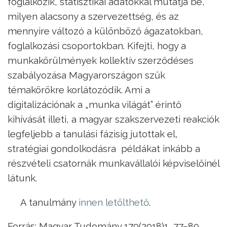
foglalkozik, statisztikai adatokkal mutatja be,
milyen alacsony a szervezettség, és az
mennyire változó a különböző ágazatokban,
foglalkozási csoportokban. Kifejti, hogy a
munkakörülmények kollektív szerződéses
szabályozása Magyarországon szűk
témakörökre korlátozódik. Ami a
digitalizációnak a „munka világát” érintő
kihívását illeti, a magyar szakszervezeti reakciók
legfeljebb a tanulási fázisig jutottak el,
stratégiai gondolkodásra példákat inkább a
részvételi csatornák munkavállalói képviselőinél
látunk.
A tanulmány
innen letölthető
.
Forrás: Magyar Tudomány 179(2018)1, 77–89