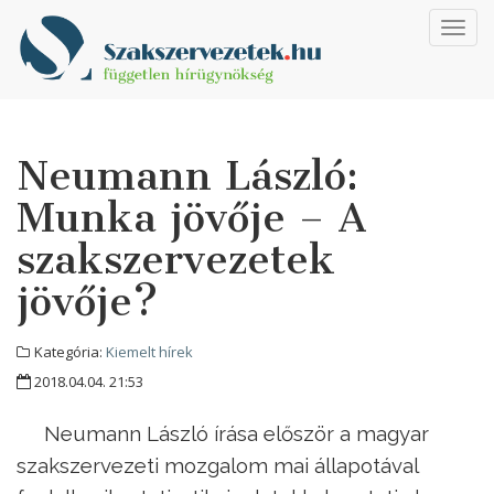
Toggl
navig
Neumann László:
Munka jövője – A
szakszervezetek
jövője?
Kategória:
Kiemelt hírek
2018.04.04. 21:53
Neumann László írása először a magyar
szakszervezeti mozgalom mai állapotával