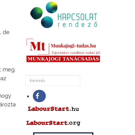
, de
t meg.
 az
hogy
ározta