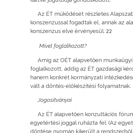
Az ÉT működését részletes Alapszab
konszenzussal fogadtak el, annak az al
konszenzus elve érvényesül.
22
Mivel foglalkozott?
Amíg az OÉT alapvetően munkaügyi k
foglalkozott, addig az ÉT gazdasági ké
hanem konkrét kormányzati intézkedések
vált a döntés-előkészítési folyamatnak.
Jogosítványai
Az ÉT alapvetően konzultációs fóru
egyetértési joggal ruházta fel. (Az egye
döntése nyomán kikerült a rendszerből.