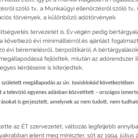
ről szóló tv., a Munkaügyi ellenőrzésről szóló tv., 
zációs törvények, a különböző adótörvények.
tségvetés tervezetét is. Év végén pedig bértárgyal
 a következő évi minimálbérről és ajánlást fogalmaz
 évi béremelésről, bérpolitikáról. A bértárgyaláso
 megállapodássá fejlődtek, miután az adórendszer il
gyes kérdéseire is kiterjedtek.
 született megállapodás az
ún. taxisblokád
következtében
et a televízió egyenes adásban közvetített – országos ismert
rásokat is gerjesztett, amelynek az nem tudott, nem tudhat
ette az ÉT szervezetét, változás legfeljebb annyiba
akrabban jelent meg miniszter, sőt az 1994. július 2