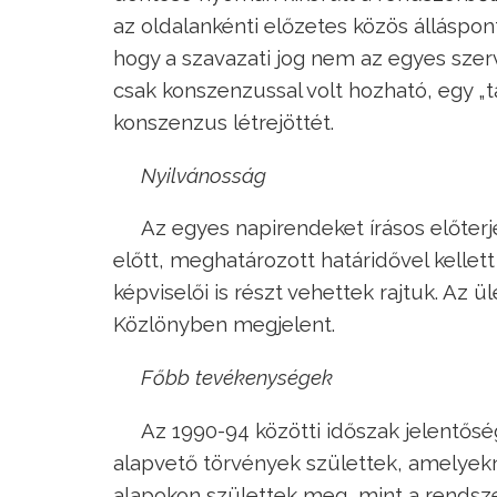
az oldalankénti előzetes közös álláspont
hogy a szavazati jog nem az egyes szer
csak konszenzussal volt hozható, egy 
konszenzus létrejöttét.
Nyilvánosság
Az egyes napirendeket írásos előterj
előtt, meghatározott határidővel kellett 
képviselői is részt vehettek rajtuk. Az ü
Közlönyben megjelent.
Főbb tevékenységek
Az 1990-94 közötti időszak jelentős
alapvető törvények születtek, amelye
alapokon születtek meg, mint a rendszer