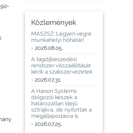
990-
Közlemények
MASZSZ: Legyen végre
s
munkahelyi hőhatár!
- 2026.08.05.
A tagdíjbeszedési
rendszer visszaállítását
kérik a szakszervezetek
- 2026.07.31.
A Hanon Systems
dolgozói készek a
határozatlan idejű
sztrájkra, de nyitottak a
megállapodásra is
rmány
- 2026.07.25.