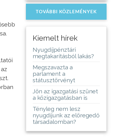
TOVÁBBI KÖZLEMÉNYEK
tősebb
sa.
Kiemelt hírek
Nyugdíjpénztári
megtakarításból lakás?
tatói
Megszavazta a
 az
parlament a
szt.
státusztörvényt
orban
Jön az igazgatási szünet
a közigazgatásban is
Tényleg nem lesz
nyugdíjunk az elöregedő
társadalomban?