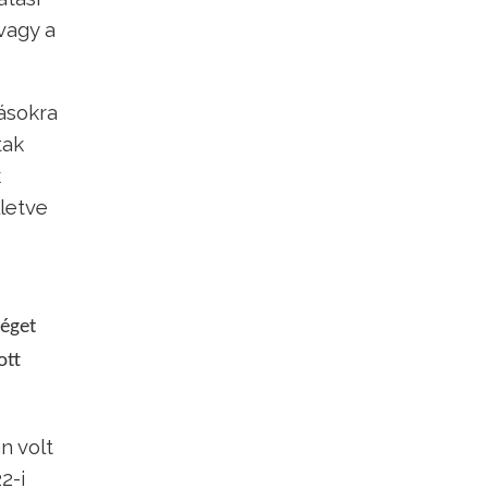
vagy a
ásokra
tak
k
letve
séget
ott
n volt
2-i