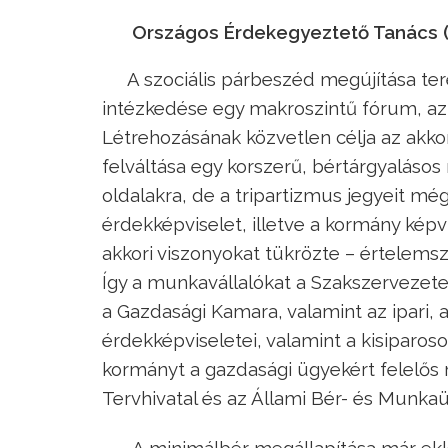
Országos Érdekegyeztető Tanács (1
A szociális párbeszéd megújítása te
intézkedése egy makroszintű fórum, az
Létrehozásának közvetlen célja az akko
felváltása egy korszerű, bértárgyaláso
oldalakra, de a tripartizmus jegyeit mé
érdekképviselet, illetve a kormány kép
akkori viszonyokat tükrözte – értelems
Így a munkavállalókat a Szakszervezet
a Gazdasági Kamara, valamint az ipari,
érdekképviseletei, valamint a kisiparoso
kormányt a gazdasági ügyekért felelős 
Tervhivatal és az Állami Bér- és Munkaü
A minimálbér megállapítása már ekko