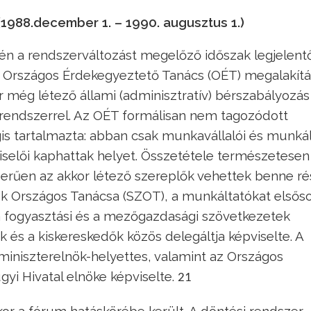
988.december 1. – 1990. augusztus 1.)
rén a rendszerváltozást megelőző időszak legjelen
 Országos Érdekegyeztető Tanács (OÉT) megalakítá
r még létező állami (adminisztratív) bérszabályozás
s rendszerrel. Az OÉT formálisan nem tagozódott
gis tartalmazta: abban csak munkavállalói és munkál
viselői kaphattak helyet. Összetétele természetesen
zerűen az akkor létező szereplők vehettek benne ré
ek Országos Tanácsa (SZOT), a munkáltatókat elsős
 a fogyasztási és a mezőgazdasági szövetkezetek
k és a kiskereskedők közös delegáltja képviselte. A
miniszterelnök-helyettes, valamint az Országos
gyi Hivatal elnöke képviselte.
21
r a fórum hatáskörébe került. A döntési rendszer