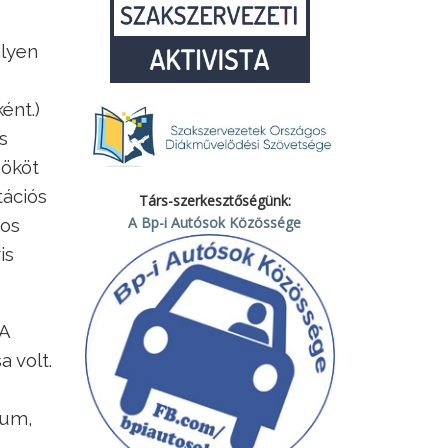
ilyen
ént.)
is
nököt
tációs
Társ-szerkesztőségünk:
A Bp-i Autósok Közössége
ros
is
 A
a volt.
ium,