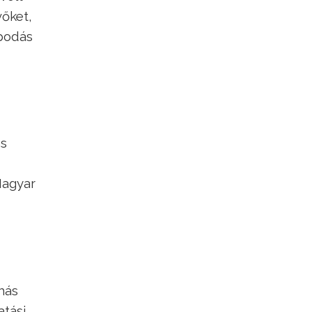
vőket,
apodás
és
 Magyar
más
atási