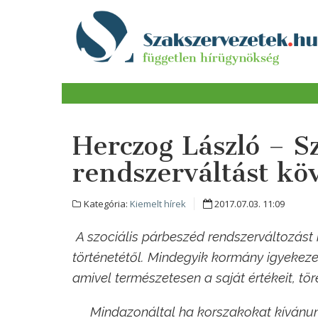
Herczog László – Sz
rendszerváltást kö
Kategória:
Kiemelt hírek
2017.07.03. 11:09
A szociális párbeszéd rendszerváltozást
történetétől. Mindegyik kormány igyekeze
amivel természetesen a saját értékeit, töre
Mindazonáltal ha korszakokat kívánu