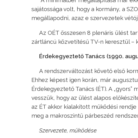
sajátossága volt, hogy a kormány, a S
megállapodni, azaz e szervezetek vétój
Az OÉT összesen 8 plenáris ülést ta
zártláncú közvetítésű TV-n keresztül – k
Érdekegyeztető Tanács (1990. auguszt
A rendszerváltozást követő első korm
Ehhez képest igen korán, már augusztus
Érdekegyeztető Tanács (ÉT). A „gyors” 
vesszük, hogy az ülést alapos előkészí
az ÉT akkor kialakított működési rendje
meg a makroszintű párbeszéd rendszer
Szervezete, működése