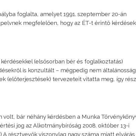
ályba foglalta, amelyet 1991. szeptember 20-án
apelvnek megfelelően, hogy az ÉT-t érintő kérdése
érdésekkel (elsősorban bér és foglalkoztatás)
rdésekről is konzultált – mégpedig nem általánossá
 (előterjesztések) tervezeteit vitatta meg, így rés
m volt, bár néhány kérdésben a Munka Törvényköny
tértési jog az Alkotmánybíróság 2008. október 13-i
) A résztvevők viszonylag nagy száma miatt elvárás 