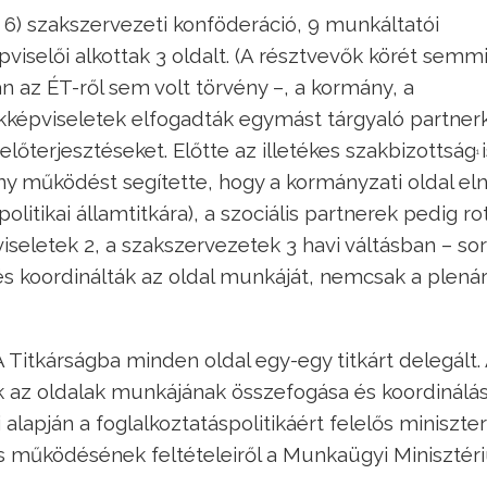
6) szakszervezeti konföderáció, 9 munkáltatói
viselői alkottak 3 oldalt. (A résztvevők körét semm
 az ÉT-ről sem volt törvény –, a kormány, a
képviseletek elfogadták egymást tárgyaló partnerk
lőterjesztéseket. Előtte az illetékes szakbizottság
1
y működést segítette, hogy a kormányzati oldal el
itikai államtitkára), a szociális partnerek pedig ro
seletek 2, a szakszervezetek 3 havi váltásban – so
 és koordinálták az oldal munkáját, nemcsak a plenár
 Titkárságba minden oldal egy-egy titkárt delegált.
uk az oldalak munkájának összefogása és koordinálás
i alapján a foglalkoztatáspolitikáért felelős miniszter
 és működésének feltételeiről a Munkaügyi Minisztér