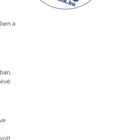
kben a
gban,
zévé
ve
volt