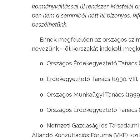
kormányváltással új rendszer. Másfelől 
ben nem a semmiből nőtt ki: bizonyos, kif
beszélhetünk.
Ennek megfelelően az országos szint
nevezünk – öt korszakát indokolt megk
Országos Érdekegyeztető Tanács (1988
o
Érdekegyeztető Tanács (1990. VIII. 1.
o
Országos Munkaügyi Tanács (1999. IV
o
Országos Érdekegyeztető Tanács (2002
o
Nemzeti Gazdasági és Társadalmi T
o
Állandó Konzultációs Fóruma (VKF) 2012. 