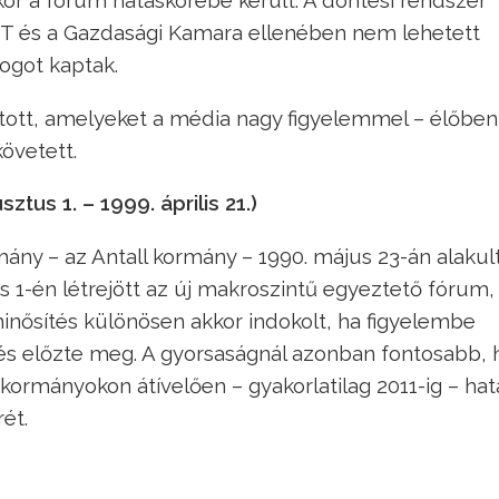
ZOT és a Gazdasági Kamara ellenében nem lehetett
ogot kaptak.
rtott, amelyeket a média nagy figyelemmel – élőben
övetett.
us 1. – 1999. április 21.)
ány – az Antall kormány – 1990. május 23-án alakul
 1-én létrejött az új makroszintű egyeztető fórum,
minősítés különösen akkor indokolt, ha figyelembe
tés előzte meg. A gyorsaságnál azonban fontosabb, 
 kormányokon átívelően – gyakorlatilag 2011-ig – hat
ét.