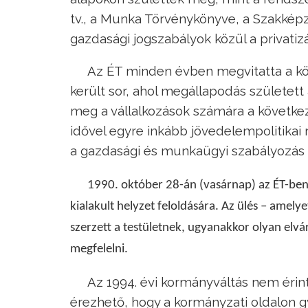
tv., a Munka Törvénykönyve, a Szakképzés
gazdasági jogszabályok közül a privati
Az ÉT minden évben megvitatta a köl
került sor, ahol megállapodás született
meg a vállalkozások számára a következő
idővel egyre inkább jövedelempolitikai
a gazdasági és munkaügyi szabályozás e
1990. október 28-án (vasárnap) az ÉT-ben
kialakult helyzet feloldására. Az ülés – amely
szerzett a testületnek, ugyanakkor olyan elvá
megfelelni.
Az 1994. évi kormányváltás nem érint
érezhető, hogy a kormányzati oldalon gy