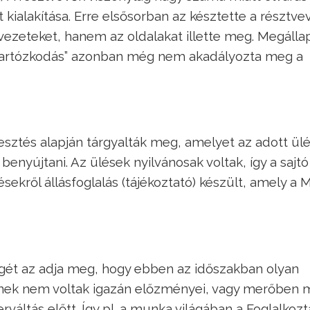
 kialakítása. Erre elsősorban az késztette a résztve
vezeteket, hanem az oldalakat illette meg. Megáll
„tartózkodás” azonban még nem akadályozta meg a
esztés alapján tárgyalták meg, amelyet az adott ül
benyújtani. Az ülések nyilvánosak voltak, így a sajtó
lésekről állásfoglalás (tájékoztató) készült, amely a
égét az adja meg, hogy ebben az időszakban olyan
knek nem voltak igazán előzményei, vagy merőben 
váltás előtt. Így pl. a munka világában a Foglalkozt