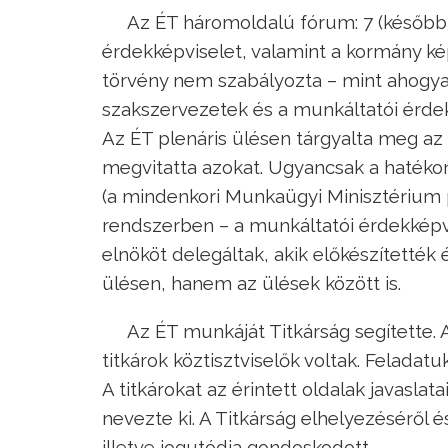
Az ÉT háromoldalú fórum: 7 (később 
érdekképviselet, valamint a kormány kép
törvény nem szabályozta – mint ahogyan
szakszervezetek és a munkáltatói érdek
Az ÉT plenáris ülésen tárgyalta meg az e
megvitatta azokat. Ugyancsak a hatékon
(a mindenkori Munkaügyi Minisztérium pol
rendszerben – a munkáltatói érdekképvi
elnököt delegáltak, akik előkészítették
ülésen, hanem az ülések között is.
Az ÉT munkáját Titkárság segítette. A
titkárok köztisztviselők voltak. Feladat
A titkárokat az érintett oldalak javaslata
nevezte ki. A Titkárság elhelyezéséről
illetve jogutódja gondoskodott.