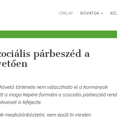
CÍMLAP
ROVATOK
KÖ
ociális párbeszéd a
vetően
 követő története nem választható el a kormányok
tt a maga képére formálni a szociális párbeszéd rend
kvéseit is kifejezte.
nk megkülönböztetni, nem épült ki minden