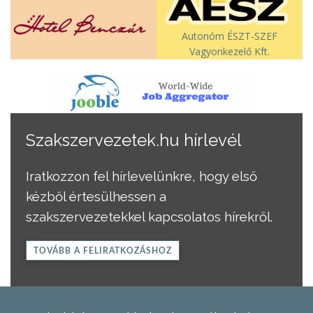
Autonóm ÉSZT-SZEF
Vagyonkezelő Kft.
Szakszervezetek.hu hírlevél
Iratkozzon fel hírlevelünkre, hogy első
kézből értesülhessen a
szakszervezetekkel kapcsolatos hírekről.
TOVÁBB A FELIRATKOZÁSHOZ