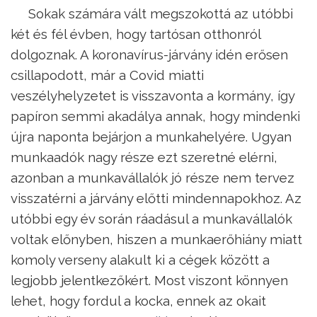
Sokak számára vált megszokottá az utóbbi
két és fél évben, hogy tartósan otthonról
dolgoznak. A koronavírus-járvány idén erősen
csillapodott, már a Covid miatti
veszélyhelyzetet is visszavonta a kormány, így
papíron semmi akadálya annak, hogy mindenki
újra naponta bejárjon a munkahelyére. Ugyan
munkaadók nagy része ezt szeretné elérni,
azonban a munkavállalók jó része nem tervez
visszatérni a járvány előtti mindennapokhoz. Az
utóbbi egy év során ráadásul a munkavállalók
voltak előnyben, hiszen a munkaerőhiány miatt
komoly verseny alakult ki a cégek között a
legjobb jelentkezőkért. Most viszont könnyen
lehet, hogy fordul a kocka, ennek az okait