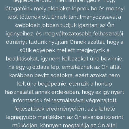
legnépszerűbb, mert látni engedik, hogy
látogatóink mely oldalakra lépnek be és mennyi
időt töltenek ott. Ennek tanulmányozásával a
weboldalt jobban tudjuk igazítani az Ön
igényeihez, és még változatosabb felhasználói
élményt tudunk nyújtani Önnek azáltal, hogy a
sütik egyebek mellett megjegyzik a
beállításokat, így nem kell azokat újra bevinnie,
ha egy új oldalra lép, emlékeznek az Ön által
korábban bevitt adatokra, ezért azokat nem
kell újra begépelnie, elemzik a honlap
használatát annak érdekében, hogy az így nyert
információk felhasználásával végrehajtott
fejlesztések eredményeként az a lehető
legnagyobb mértékben az Ön elvárásai szerint
működjön, könnyen megtalálja az Ön által