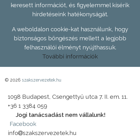
keresett információt, és figyelemmel kísérik
hirdetéseink hatékonyságát.
A weboldalon cookie-kat használunk, hogy
biztonságos böngészés mellett a legjobb
felhasználói élményt nyújthassuk.
További információk
© 2026
szakszervezetek.hu
1098 Budapest, Csengettyű utca 7. II. em. 11.
+36 1 3384 059
Jogi tanácsadást nem vállalunk!
Facebook
info
szakszervezetek.hu