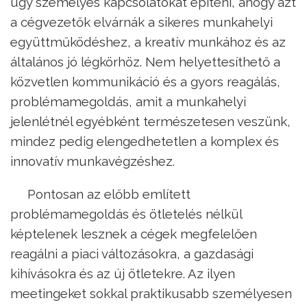
úgy személyes kapcsolatokat építeni, ahogy azt
a cégvezetők elvárnák a sikeres munkahelyi
együttműködéshez, a kreatív munkához és az
általános jó légkörhöz. Nem helyettesíthető a
közvetlen kommunikáció és a gyors reagálás,
problémamegoldás, amit a munkahelyi
jelenlétnél egyébként természetesen veszünk,
mindez pedig elengedhetetlen a komplex és
innovatív munkavégzéshez.
Pontosan az előbb említett
problémamegoldás és ötletelés nélkül
képtelenek lesznek a cégek megfelelően
reagálni a piaci változásokra, a gazdasági
kihívásokra és az új ötletekre. Az ilyen
meetingeket sokkal praktikusabb személyesen