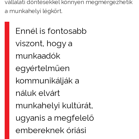
vállalati döntésekkel könnyen megmérgezhetik
a munkahelyi légkört.
Ennél is fontosabb
viszont, hogy a
munkaadók
egyértelműen
kommunikálják a
náluk elvárt
munkahelyi kultúrát,
ugyanis a megfelelő
embereknek óriási