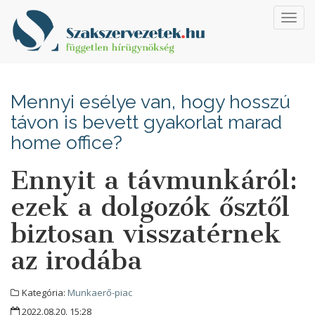
Toggl
navig
Mennyi esélye van, hogy hosszú
távon is bevett gyakorlat marad
home office?
Ennyit a távmunkáról:
ezek a dolgozók ősztől
biztosan visszatérnek
az irodába
Kategória:
Munkaerő-piac
2022.08.20. 15:28