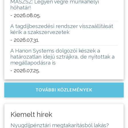
MASZSZ: Legyen végre munkahelyi
hőhatár!
- 2026.08.05.
A tagdíjbeszedési rendszer visszaállítását
kérik a szakszervezetek
- 2026.07.31.
A Hanon Systems dolgozói készek a
határozatlan idejű sztrájkra, de nyitottak a
megállapodásra is
- 2026.07.25.
TOVÁBBI KÖZLEMÉNYEK
Kiemelt hírek
Nyugdíjpénztári megtakarításból lakás?