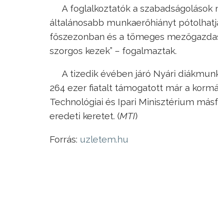
A foglalkoztatók a szabadságolások m
általánosabb munkaerőhiányt pótolhatjá
főszezonban és a tömeges mezőgazdasá
szorgos kezek” – fogalmaztak.
A tizedik évében járó Nyári diákmun
264 ezer fiatalt támogatott már a korm
Technológiai és Ipari Minisztérium másf
eredeti keretet. (
MTI
)
Forrás:
uzletem.hu