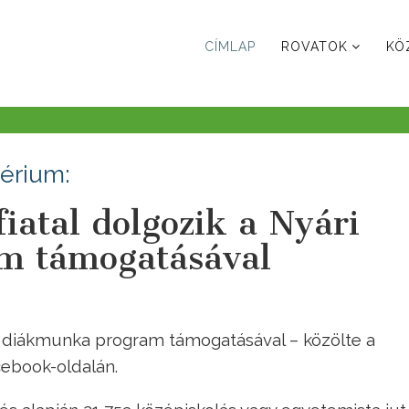
CÍMLAP
ROVATOK
KÖ
térium:
iatal dolgozik a Nyári
m támogatásával
ári diákmunka program támogatásával – közölte a
cebook-oldalán.