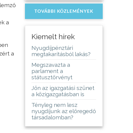
llemző
TOVÁBBI KÖZLEMÉNYEK
ek a
Kiemelt hírek
ben
Nyugdíjpénztári
zért a
megtakarításból lakás?
z
Megszavazta a
parlament a
státusztörvényt
Jön az igazgatási szünet
a közigazgatásban is
Tényleg nem lesz
nyugdíjunk az elöregedő
társadalomban?