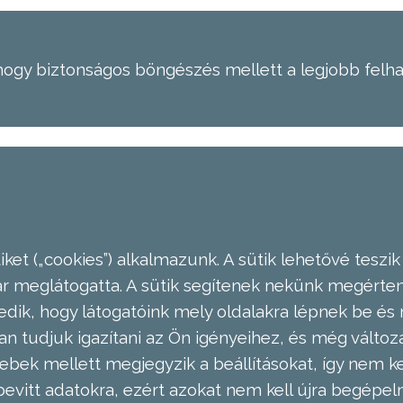
hogy biztonságos böngészés mellett a legjobb felh
ket („cookies”) alkalmazunk. A sütik lehetővé teszik
meglátogatta. A sütik segítenek nekünk megérteni
dik, hogy látogatóink mely oldalakra lépnek be és 
n tudjuk igazítani az Ön igényeihez, és még válto
ebek mellett megjegyzik a beállításokat, így nem kel
evitt adatokra, ezért azokat nem kell újra begépel