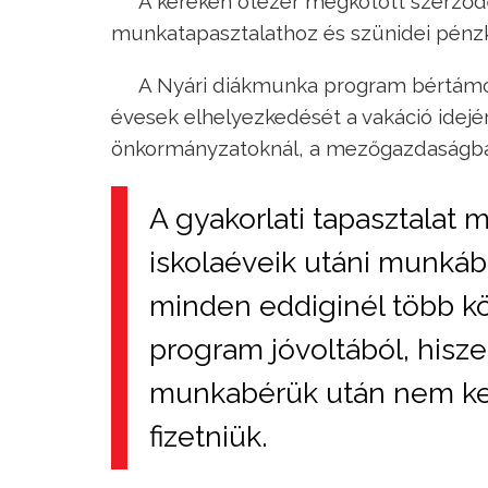
A kereken ötezer megkötött szerződé
munkatapasztalathoz és szünidei pénz
A Nyári diákmunka program bértámog
évesek elhelyezkedését a vakáció idejére
önkormányzatoknál, a mezőgazdaságba
A gyakorlati tapasztalat 
iskolaéveik utáni munkába
minden eddiginél több kö
program jóvoltából, hisze
munkabérük után nem ke
fizetniük.