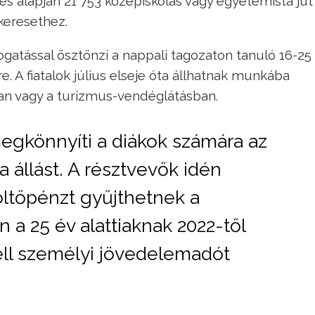
s alapján 21 753 középiskolás vagy egyetemista jut
keresethez.
atással ösztönzi a nappali tagozaton tanuló 16-25
. A fiatalok július elseje óta állhatnak munkába
n vagy a turizmus-vendéglátásban.
megkönnyíti a diákok számára az
 állást. A résztvevők idén
ltőpénzt gyűjthetnek a
n a 25 év alattiaknak 2022-től
ll személyi jövedelemadót