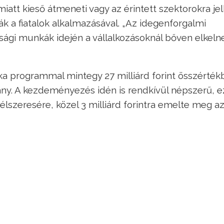
iatt kieső átmeneti vagy az érintett szektorokra je
k a fiatalok alkalmazásával. „Az idegenforgalmi
gi munkák idején a vállalkozásoknál bőven elkeln
ka programmal mintegy 27 milliárd forint összérték
ány. A kezdeményezés idén is rendkívül népszerű, e
élszeresére, közel 3 milliárd forintra emelte meg a