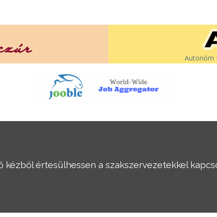
Autonóm É
ső kézből értesülhessen a szakszervezetekkel kapcso