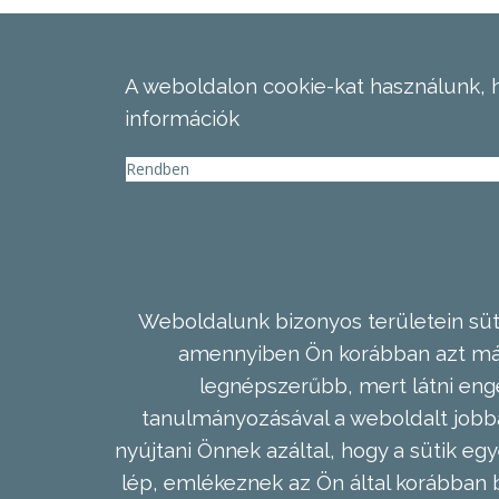
A weboldalon cookie-kat használunk, 
információk
Rendben
Weboldalunk bizonyos területein süti
amennyiben Ön korábban azt már 
legnépszerűbb, mert látni enge
tanulmányozásával a weboldalt jobba
nyújtani Önnek azáltal, hogy a sütik egy
lép, emlékeznek az Ön által korábban b