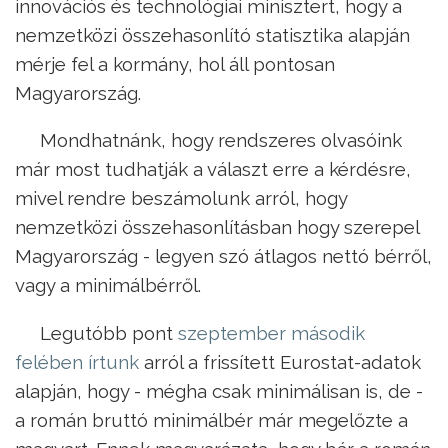
innovációs és technológiai minisztert, hogy a
nemzetközi összehasonlító statisztika alapján
mérje fel a kormány, hol áll pontosan
Magyarország.
Mondhatnánk, hogy rendszeres olvasóink
már most tudhatják a választ erre a kérdésre,
mivel rendre beszámolunk arról, hogy
nemzetközi összehasonlításban hogy szerepel
Magyarország - legyen szó átlagos nettó bérről,
vagy a minimálbérről.
Legutóbb pont
szeptember második
felében írtunk
arról a frissített Eurostat-adatok
alapján, hogy - mégha csak minimálisan is, de -
a román bruttó minimálbér már megelőzte a