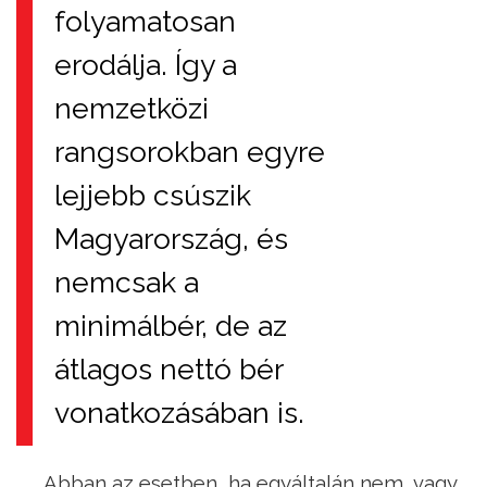
folyamatosan
erodálja. Így a
nemzetközi
rangsorokban egyre
lejjebb csúszik
Magyarország, és
nemcsak a
minimálbér, de az
átlagos nettó bér
vonatkozásában is.
Abban az esetben, ha egyáltalán nem, vagy