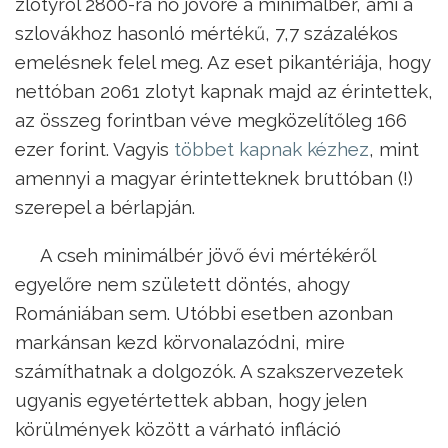
zlotyról 2800-ra nő jövőre a minimálbér, ami a
szlovákhoz hasonló mértékű, 7,7 százalékos
emelésnek felel meg. Az eset pikantériája, hogy
nettóban 2061 zlotyt kapnak majd az érintettek,
az összeg forintban véve megközelítőleg 166
ezer forint. Vagyis
többet kapnak kézhez
, mint
amennyi a magyar érintetteknek bruttóban (!)
szerepel a bérlapján.
A cseh minimálbér jövő évi mértékéről
egyelőre nem született döntés, ahogy
Romániában sem. Utóbbi esetben azonban
markánsan kezd körvonalazódni, mire
számíthatnak a dolgozók. A szakszervezetek
ugyanis egyetértettek abban, hogy jelen
körülmények között a várható infláció