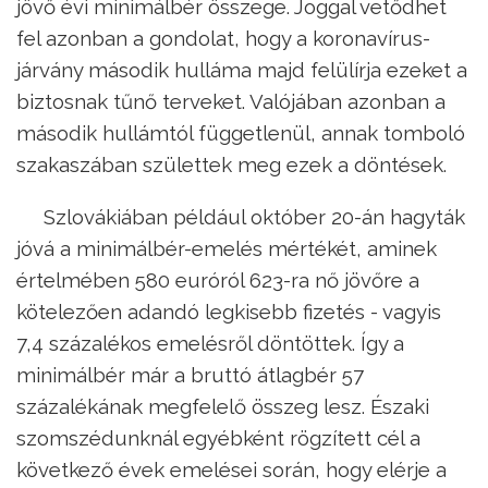
jövő évi minimálbér összege. Joggal vetődhet
fel azonban a gondolat, hogy a koronavírus-
járvány második hulláma majd felülírja ezeket a
biztosnak tűnő terveket. Valójában azonban a
második hullámtól függetlenül, annak tomboló
szakaszában születtek meg ezek a döntések.
Szlovákiában például október 20-án hagyták
jóvá a minimálbér-emelés mértékét, aminek
értelmében 580 euróról 623-ra nő jövőre a
kötelezően adandó legkisebb fizetés - vagyis
7,4 százalékos emelésről döntöttek. Így a
minimálbér már a bruttó átlagbér 57
százalékának megfelelő összeg lesz. Északi
szomszédunknál egyébként rögzített cél a
következő évek emelései során, hogy elérje a