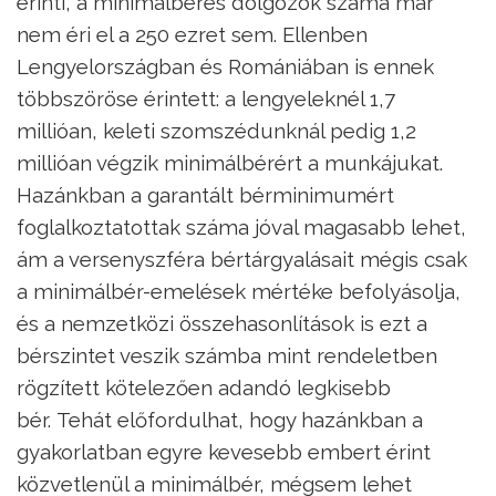
érinti, a minimálbéres dolgozók száma már
nem éri el a 250 ezret sem. Ellenben
Lengyelországban és Romániában is ennek
többszöröse érintett: a lengyeleknél 1,7
millióan, keleti szomszédunknál pedig 1,2
millióan végzik minimálbérért a munkájukat.
Hazánkban a garantált bérminimumért
foglalkoztatottak száma jóval magasabb lehet,
ám a versenyszféra bértárgyalásait mégis csak
a minimálbér-emelések mértéke befolyásolja,
és a nemzetközi összehasonlítások is ezt a
bérszintet veszik számba mint rendeletben
rögzített kötelezően adandó legkisebb
bér. Tehát előfordulhat, hogy hazánkban a
gyakorlatban egyre kevesebb embert érint
közvetlenül a minimálbér, mégsem lehet