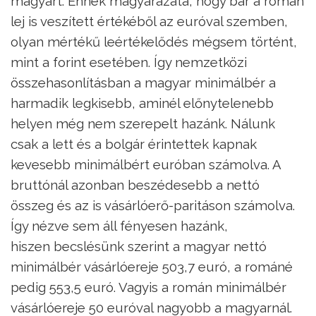
magyart. Ennek magyarázata, hogy bár a román
lej is veszített értékéből az euróval szemben,
olyan mértékű leértékelődés mégsem történt,
mint a forint esetében. Így nemzetközi
összehasonlításban a magyar minimálbér a
harmadik legkisebb, aminél előnytelenebb
helyen még nem szerepelt hazánk. Nálunk
csak a lett és a bolgár érintettek kapnak
kevesebb minimálbért euróban számolva. A
bruttónál azonban beszédesebb a nettó
összeg és az is vásárlóerő-paritáson számolva.
Így nézve sem áll fényesen hazánk,
hiszen becslésünk szerint a magyar nettó
minimálbér vásárlóereje 503,7 euró, a románé
pedig 553,5 euró. Vagyis a román minimálbér
vásárlóereje 50 euróval nagyobb a magyarnál.