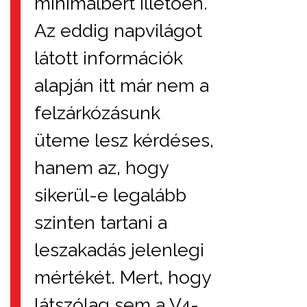
minimálbért illetően.
Az eddig napvilágot
látott információk
alapján itt már nem a
felzárkózásunk
üteme lesz kérdéses,
hanem az, hogy
sikerül-e legalább
szinten tartani a
leszakadás jelenlegi
mértékét. Mert, hogy
látszólag sem a V4-