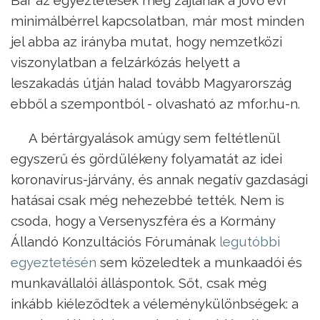
minimálbérrel kapcsolatban, már most minden
jel abba az irányba mutat, hogy nemzetközi
viszonylatban a felzárkózás helyett a
leszakadás útján halad tovább Magyarország
ebből a szempontból - olvasható az mfor.hu-n.
A bértárgyalások amúgy sem feltétlenül
egyszerű és gördülékeny folyamatát az idei
koronavírus-járvány, és annak negatív gazdasági
hatásai csak még nehezebbé tették. Nem is
csoda, hogy a Versenyszféra és a Kormány
Állandó Konzultációs Fórumának
legutóbbi
egyeztetésén
sem közeledtek a munkaadói és
munkavállalói álláspontok. Sőt, csak még
inkább kiéleződtek a véleménykülönbségek: a