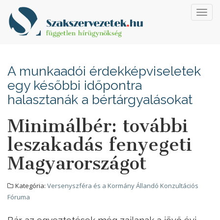
Toggl
navig
A munkaadói érdekképviseletek
egy későbbi időpontra
halasztanák a bértárgyalásokat
Minimálbér: további
leszakadás fenyegeti
Magyarországot
Kategória:
Versenyszféra és a Kormány Állandó Konzultációs
Fóruma
Bár az egyeztetések még zajlanak a jövő évi