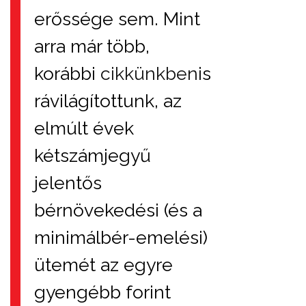
erőssége sem. Mint
arra már több,
korábbi
cikkünkben
is
rávilágítottunk, az
elmúlt évek
kétszámjegyű
jelentős
bérnövekedési (és a
minimálbér-emelési)
ütemét az egyre
gyengébb forint