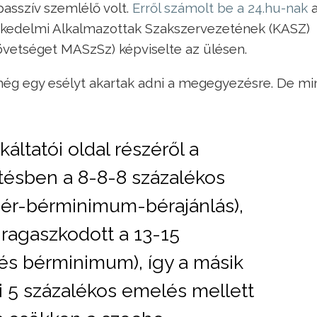
asszív szemlélő volt.
Erről számolt be a 24.hu-nak
a
reskedelmi Alkalmazottak Szakszervezetének (KASZ)
övetséget MASzSz) képviselte az ülésen.
 még egy esélyt akartak adni a megegyezésre. De mi
áltatói oldal részéről a
ésben a 8-8-8 százalékos
bér-bérminimum-bérajánlás),
 ragaszkodott a 13-15
és bérminimum), így a másik
i 5 százalékos emelés mellett