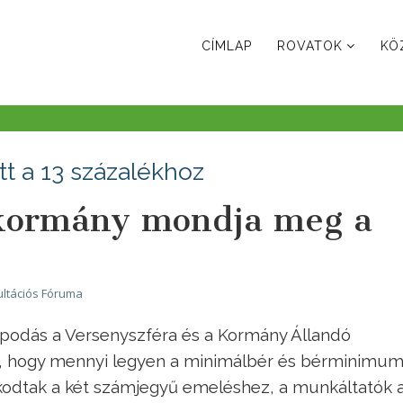
CÍMLAP
ROVATOK
KÖ
t a 13 százalékhoz
 kormány mondja meg a
ltációs Fóruma
podás a Versenyszféra és a Kormány Állandó
ól, hogy mennyi legyen a minimálbér és bérminimu
zkodtak a két számjegyű emeléshez, a munkáltatók 