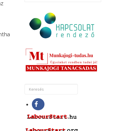
z
ntha