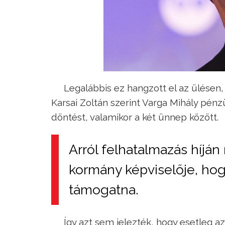
Legalábbis ez hangzott el az ülésen
Karsai Zoltán szerint Varga Mihály pénz
döntést, valamikor a két ünnep között.
Arról felhatalmazás híján
kormány képviselője, ho
támogatna.
Így azt sem jelezték, hogy esetleg a