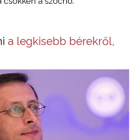
 ha csökken a szocho.
i
a legkisebb bérekről,