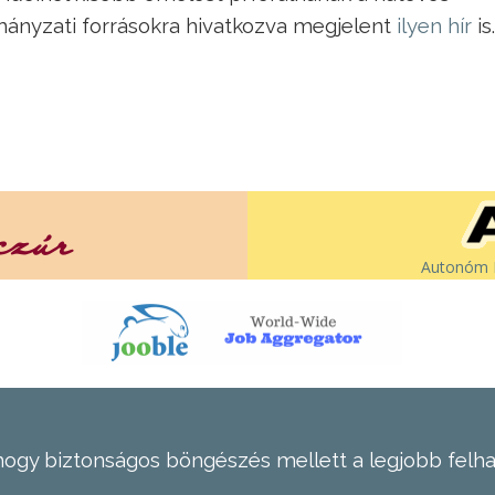
ányzati forrásokra hivatkozva megjelent
ilyen hír
is.
Autonóm É
hogy biztonságos böngészés mellett a legjobb felh