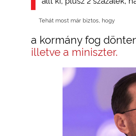
állt ki, plusz 2 százalék,
Tehát most már biztos, hogy
a kormány fog dönten
illetve a miniszter.