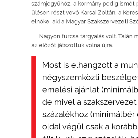
számjegyűhöz, a kormány pedig ismét p
ülésen részt vevő Karsai Zoltán, a Ke
elnöke, aki a Magyar Szakszervezeti Sz
Nagyon furcsa tárgyalás volt. Talán
az előzőt játszottuk volna újra.
Most is elhangzott a munk
négyszemközti beszélget
emelési ajánlat (minimál
de mivel a szakszervezet
százalékhoz (minimálbér 
oldal végül csak a korább