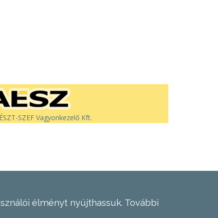
SZT-SZEF Vagyonkezelő Kft.
asználói élményt nyújthassuk.
További