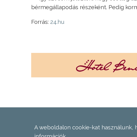
bérmegállapodás részeként. Pedig korm
Forrás:
24.hu
A weboldalon cookie-kat használunk, 
információk