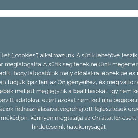
ket („cookies”) alkalmazunk. A sütik lehetővé teszik
meglátogatta. A sütik segítenek nekünk megérteni
dik, hogy látogatóink mely oldalakra lépnek be és 
n tudjuk igazítani az Ön igényeihez, és még válto
ebek mellett megjegyzik a beállításokat, így nem kel
evitt adatokra, ezért azokat nem kell újra begépel
ációk felhasználásával végrehajtott fejlesztések 
működjön, könnyen megtalálja az Ön által keresett 
hirdetéseink hatékonyságát.