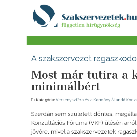
A szakszervezet ragaszkodot
Most már tutira a
minimálbért
Kategória:
Versenyszféra és a Kormány Állandó Konzu
Szerdán sem született döntés, megálla
Konzultációs Fóruma (VKF) ülésén arr
jövőre, mivel a szakszervezetek ragas