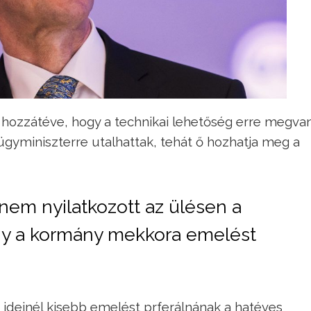
, hozzátéve, hogy a technikai lehetőség erre megvan
ügyminiszterre utalhattak, tehát ő hozhatja meg a
 nem nyilatkozott az ülésen a
gy a kormány mekkora emelést
z ideinél kisebb emelést prferálnának a hatéves