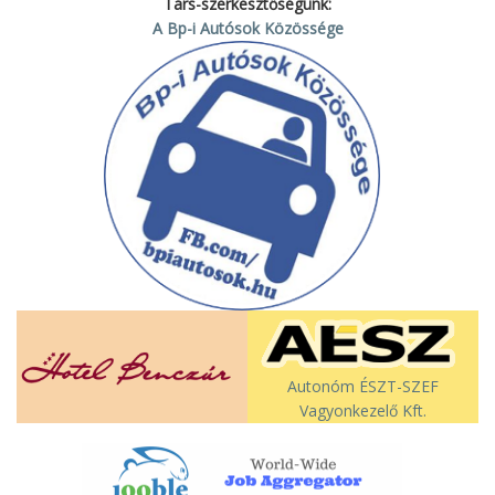
Társ-szerkesztőségünk:
A Bp-i Autósok Közössége
Autonóm ÉSZT-SZEF
Vagyonkezelő Kft.