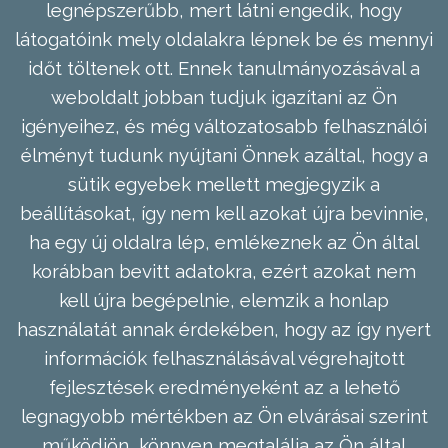
legnépszerűbb, mert látni engedik, hogy
látogatóink mely oldalakra lépnek be és mennyi
időt töltenek ott. Ennek tanulmányozásával a
weboldalt jobban tudjuk igazítani az Ön
igényeihez, és még változatosabb felhasználói
élményt tudunk nyújtani Önnek azáltal, hogy a
sütik egyebek mellett megjegyzik a
beállításokat, így nem kell azokat újra bevinnie,
ha egy új oldalra lép, emlékeznek az Ön által
korábban bevitt adatokra, ezért azokat nem
kell újra begépelnie, elemzik a honlap
használatát annak érdekében, hogy az így nyert
információk felhasználásával végrehajtott
fejlesztések eredményeként az a lehető
legnagyobb mértékben az Ön elvárásai szerint
működjön, könnyen megtalálja az Ön által