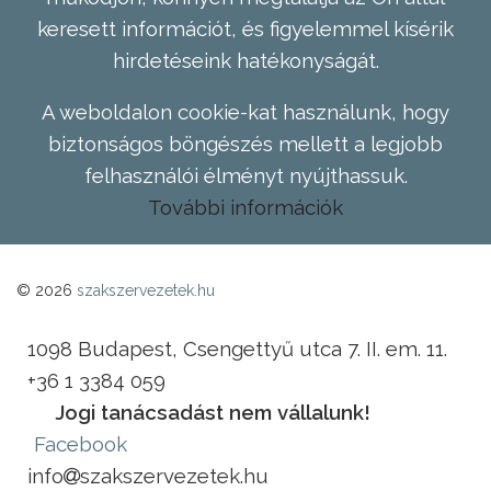
keresett információt, és figyelemmel kísérik
hirdetéseink hatékonyságát.
A weboldalon cookie-kat használunk, hogy
biztonságos böngészés mellett a legjobb
felhasználói élményt nyújthassuk.
További információk
© 2026
szakszervezetek.hu
1098 Budapest, Csengettyű utca 7. II. em. 11.
+36 1 3384 059
Jogi tanácsadást nem vállalunk!
Facebook
info
szakszervezetek.hu