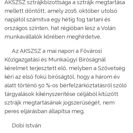
AKSZSZ sztrájkbizottsága a sztrájk megtartása
mellett döntött, amely 2016. október utolsó
napjától számítva egy hétig fog tartani és
országos szinten, hat régióban lesz a Volán
munkavállalók körében meghirdetve.
Az AKSZSZ a mai napon a Fővárosi
Közigazgatási és Munkaügyi Bíróságnál
kérelmet terjesztett elő, melyben a Szövetség
kéri az első fokú bíróságtól, hogy a három év
alatt történő 50 %-os bérfelzárkóztatásról szóló
tárgyalások kikényszerítése céljából kitűzött
sztrájk megtartásának jogszerűségét, nem
peres eljárásban állapítsa meg.
Dobi István