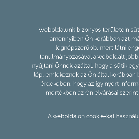
Weboldalunk bizonyos területein süti
amennyiben Ön korábban azt már 
legnépszerűbb, mert látni enge
tanulmányozásával a weboldalt jobba
nyújtani Önnek azáltal, hogy a sütik egy
lép, emlékeznek az Ön által korábban b
érdekében, hogy az így nyert inform
mértékben az Ön elvárásai szerint 
A weboldalon cookie-kat használu