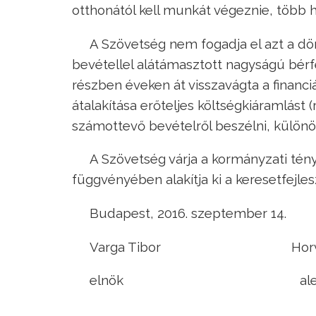
otthonától kell munkát végeznie, több h
A Szövetség nem fogadja el azt a dö
bevétellel alátámasztott nagyságú bérf
részben éveken át visszavágta a financiá
átalakítása erőteljes költségkiáramlást 
számottevő bevételről beszélni, külö
A Szövetség várja a kormányzati té
függvényében alakítja ki a keresetfejles
Budapest, 2016. szeptember 14.
Varga Tibor Horváth 
elnök aleln