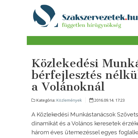
Közlekedési Munk
bérfejlesztés nélk
a Volánoknál
Kategória:
Közlemények
2016.09.14. 17:23
A Közlekedési Munkástanácsok Szövetsé
dinamikát és a Volános keresetek érzé
három éves ütemezéssel egyes foglalkoz