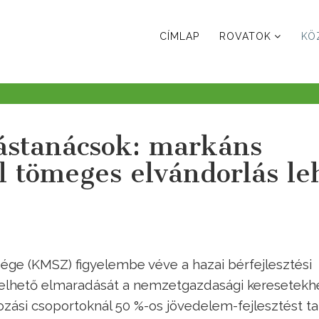
CÍMLAP
ROVATOK
KÖ
ástanácsok: markáns
ül tömeges elvándorlás le
ge (KMSZ) figyelembe véve a hazai bérfejlesztési
kelhető elmaradását a nemzetgazdasági keresetekh
ási csoportoknál 50 %-os jövedelem-fejlesztést ta