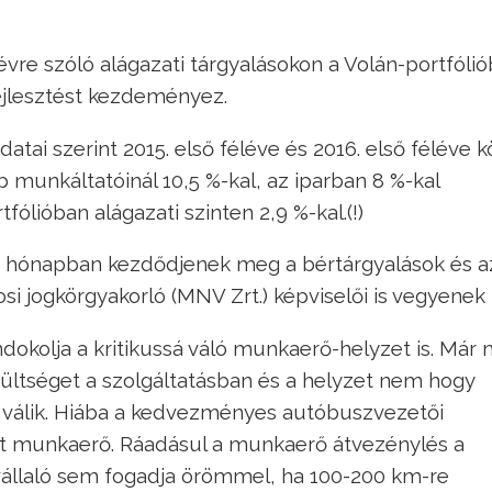
vre szóló alágazati tárgyalásokon a Volán-portfóli
ejlesztést kezdeményez.
atai szerint 2015. első féléve és 2016. első féléve k
unkáltatóinál 10,5 %-kal, az iparban 8 %-kal
ólióban alágazati szinten 2,9 %-kal.(!)
 hónapban kezdődjenek meg a bértárgyalások és 
osi jogkörgyakorló (MNV Zrt.) képviselői is vegyenek 
dokolja a kritikussá váló munkaerő-helyzet is. Már
ültséget a szolgáltatásban és a helyzet nem hogy
 válik. Hiába a kedvezményes autóbuszvezetői
t munkaerő. Ráadásul a munkaerő átvezénylés a
avállaló sem fogadja örömmel, ha 100-200 km-re