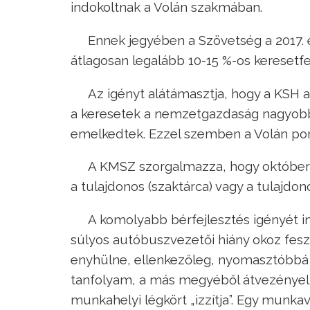
indokoltnak a Volán szakmában.
Ennek jegyében a Szövetség a 2017. é
átlagosan legalább 10-15 %-os keresetf
Az igényt alátámasztja, hogy a KSH ad
a keresetek a nemzetgazdaság nagyobb m
emelkedtek. Ezzel szemben a Volán portf
A KMSZ szorgalmazza, hogy október
a tulajdonos (szaktárca) vagy a tulajdon
A komolyabb bérfejlesztés igényét in
súlyos autóbuszvezetői hiány okoz fesz
enyhülne, ellenkezőleg, nyomasztóbbá
tanfolyam, a más megyéből átvezényel
munkahelyi légkört „izzítja”. Egy munk