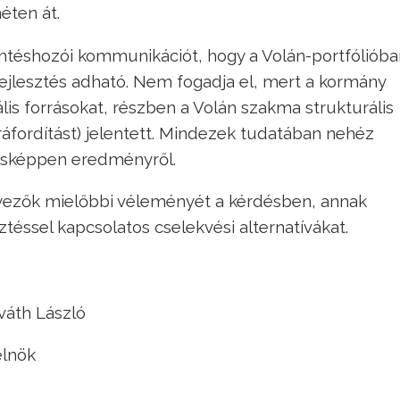
éten át.
ntéshozói kommunikációt, hogy a Volán-portfólióba
ejlesztés adható. Nem fogadja el, mert a kormány
lis forrásokat, részben a Volán szakma strukturális
(ráfordítást) jelentett. Mindezek tudatában nehéz
nösképpen eredményről.
nyezők mielőbbi véleményét a kérdésben, annak
ztéssel kapcsolatos cselekvési alternatívákat.
László
ök