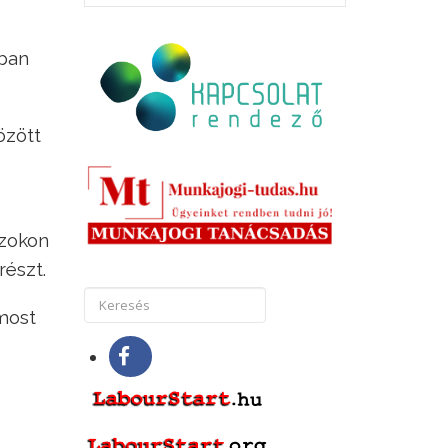
óban
özött
azokon
részt.
 most