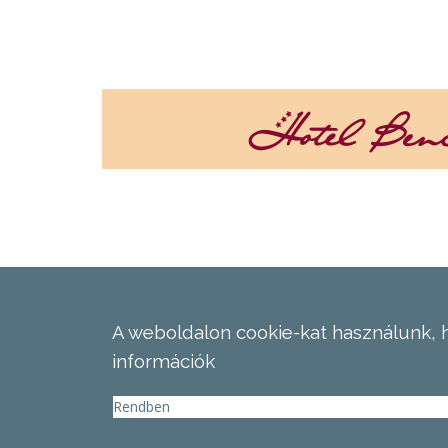
A weboldalon cookie-kat használunk, 
információk
Rendben