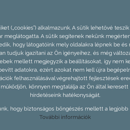
ket („cookies”) alkalmazunk. A sütik lehetővé teszik
meglátogatta. A sütik segítenek nekünk megérteni
dik, hogy látogatóink mely oldalakra lépnek be és 
n tudjuk igazítani az Ön igényeihez, és még válto
ebek mellett megjegyzik a beállításokat, így nem kel
evitt adatokra, ezért azokat nem kell újra begépel
ációk felhasználásával végrehajtott fejlesztések 
működjön, könnyen megtalálja az Ön által keresett 
hirdetéseink hatékonyságát.
nk, hogy biztonságos böngészés mellett a legjobb 
További információk