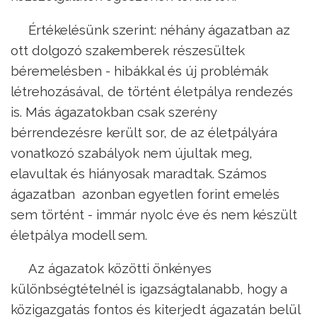
Értékelésünk szerint: néhány ágazatban az
ott dolgozó szakemberek részesültek
béremelésben - hibákkal és új problémák
létrehozásával, de történt életpálya rendezés
is. Más ágazatokban csak szerény
bérrendezésre került sor, de az életpályára
vonatkozó szabályok nem újultak meg,
elavultak és hiányosak maradtak. Számos
ágazatban azonban egyetlen forint emelés
sem történt - immár nyolc éve és nem készült
életpálya modell sem.
Az ágazatok közötti önkényes
különbségtételnél is igazságtalanabb, hogy a
közigazgatás fontos és kiterjedt ágazatán belül