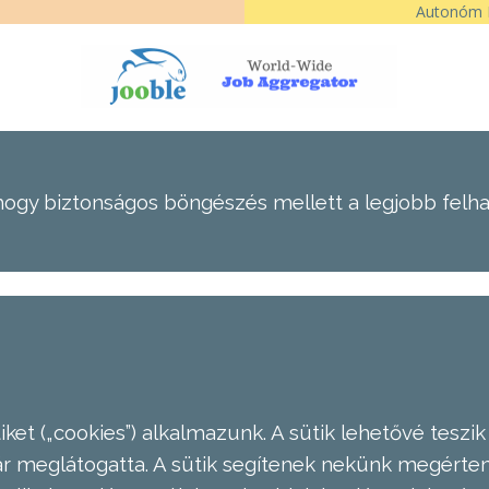
Autonóm É
hogy biztonságos böngészés mellett a legjobb felh
ket („cookies”) alkalmazunk. A sütik lehetővé teszik
meglátogatta. A sütik segítenek nekünk megérteni