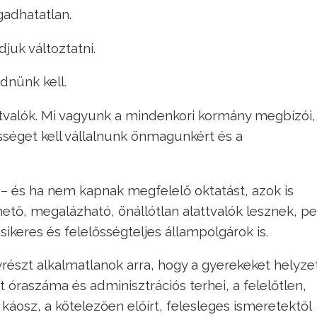
adhatatlan.
uk változtatni.
nünk kell.
tvalók. Mi vagyunk a mindenkori kormány megbízói,
sséget kell vállalnunk önmagunkért és a
 – és ha nem kapnak megfelelő oktatást, azok is
tő, megalázható, önállótlan alattvalók lesznek, pe
ikeres és felelősségteljes állampolgárok is.
yrészt alkalmatlanok arra, hogy a gyerekeket helyz
raszáma és adminisztrációs terhei, a felelőtlen,
áosz, a kötelezően előírt, felesleges ismeretektől