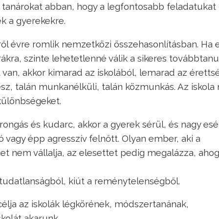
anárokat abban, hogy a legfontosabb feladatukat
ek a gyerekekre.
ről évre romlik nemzetközi összehasonlításban. Ha 
kra, szinte lehetetlenné válik a sikeres továbbtanu
 van, akkor kimarad az iskolából, lemarad az érettsé
lesz, talán munkanélküli, talán közmunkás. Az iskola
különbségeket.
rongás és kudarc, akkor a gyerek sérül, és nagy esél
ó vagy épp agresszív felnőtt. Olyan ember, aki a
et nem vállalja, az elesettet pedig megalázza, ahogy
 tudatlanságból, kiút a reménytelenségből.
élja az iskolák légkörének, módszertanának,
kolát akarunk,