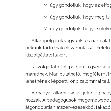
· Mi úgy gondoljuk, hogy ez elfog
· Mi úgy gondoljuk, hogy meg tudj
· Mi úgy gondoljuk, hogy cseleked
Állampolgárok vagyunk, és nem alat
nekünk tartoznak elszámolással. Felelő
kiszolgáltatottakért.
Kiszolgáltatottak például a gyerekek
maradnak. Manipulálható, megfélemlíthe
lehetnének képzett, önbizalommal teli, s
A magyar állami iskolák jelenleg nag
hozzák. A pedagógusok megemelkedett ó
átgondolatlan átszervezésekből fakadó k