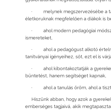
· melynek megszervezésébe a tanáro
életkoruknak megfelelően a diákok is 
· ahol modern pedagógiai módszere
ismereteket,
· ahol a pedagógust alkotó értelmi
tanítványai igényeihez, sőt, ezt el is várj
· ahol kibontakoztatják a gyereke
büntetést, hanem segítséget kapnak,
· ahol a tanulás öröm, ahol a tiszte
Hiszünk abban, hogy azok a gyerekek 
emberséges tagjaivá, akik megtapaszta