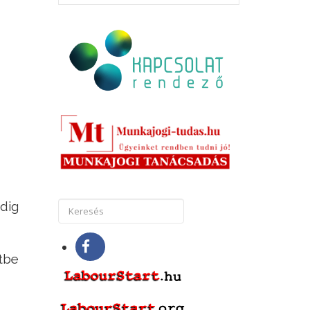
dig
etbe