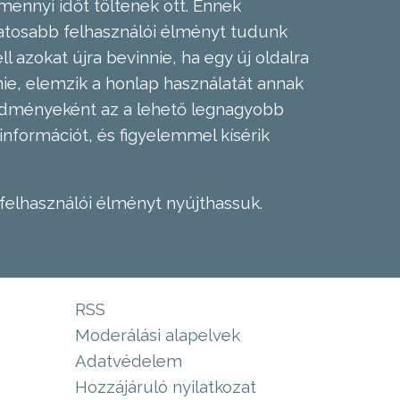
mennyi időt töltenek ott. Ennek
zatosabb felhasználói élményt tudunk
l azokat újra bevinnie, ha egy új oldalra
nie, elemzik a honlap használatát annak
eredményeként az a lehető legnagyobb
információt, és figyelemmel kísérik
felhasználói élményt nyújthassuk.
RSS
Moderálási alapelvek
Adatvédelem
Hozzájáruló nyilatkozat