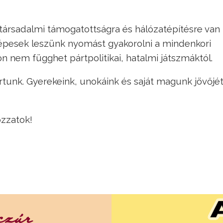
 társadalmi támogatottságra és hálózatépítésre van
épesek leszünk nyomást gyakorolni a mindenkori
 nem függhet pártpolitikai, hatalmi játszmáktól.
artunk. Gyerekeink, unokáink és saját magunk jövőjé
ozzatok!