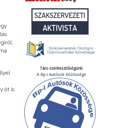
egy
lás.
giről,
 ma
Társ-szerkesztőségünk:
lyel
A Bp-i Autósok Közössége
 őt is