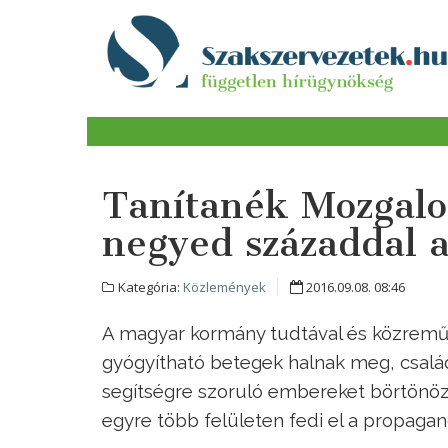
Tanítanék Mozgalo
negyed századdal a
Kategória:
Közlemények
2016.09.08. 08:46
A magyar kormány tudtával és közremű
gyógyítható betegek halnak meg, család
segítségre szoruló embereket börtönözn
egyre több felületen fedi el a propaga