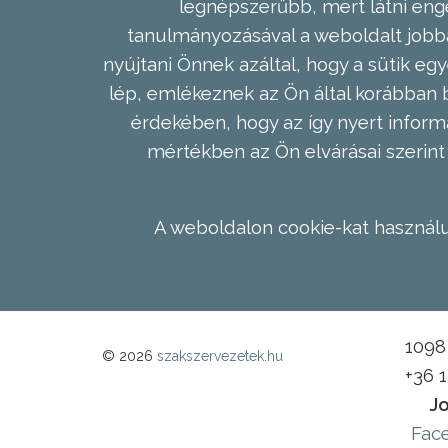
legnépszerűbb, mert látni enge
tanulmányozásával a weboldalt jobba
nyújtani Önnek azáltal, hogy a sütik egy
lép, emlékeznek az Ön által korábban b
érdekében, hogy az így nyert inform
mértékben az Ön elvárásai szerint 
A weboldalon cookie-kat használu
1098 
© 2026
szakszervezetek.hu
+36 
Jo
Fac