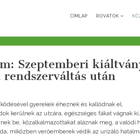
CÍMLAP
ROVATOK
KÖ
m: Szeptemberi kiáltván
 rendszerváltás után
ködésével gyerekek éheznek és kallódnak el,
ok kerülnek az utcára, egészséges fákat vágnak ki,
ek be, közalkalmazottakat aláznak meg, a valódi h
nda, miközben verőemberek védik az urizáló hatalma