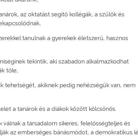
k, az oktatást segítő kollégák, a szülők és
bekapcsolódnak,
kkel tanulnak a gyerekek életszerű, hasznos
séginek tekintik, aki szabadon alkalmazkodhat
ák tőle,
k tehetségét, akiknek pedig nehézségük van, nem
let a tanárok és a diákok között kölcsönös.
válnak a társadalom sikeres, felelősségteljes és
lják az emberséges bánásmódot, a demokratikus lé