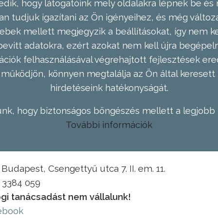
dik, hogy látogatóink mely oldalakra lépnek be és 
n tudjuk igazítani az Ön igényeihez, és még válto
ebek mellett megjegyzik a beállításokat, így nem kel
evitt adatokra, ezért azokat nem kell újra begépel
ációk felhasználásával végrehajtott fejlesztések 
működjön, könnyen megtalálja az Ön által keresett 
hirdetéseink hatékonyságát.
nk, hogy biztonságos böngészés mellett a legjobb 
További információk
Budapest, Csengettyű utca 7. II. em. 11.
1 3384 059
gi tanácsadást nem vállalunk!
ebook