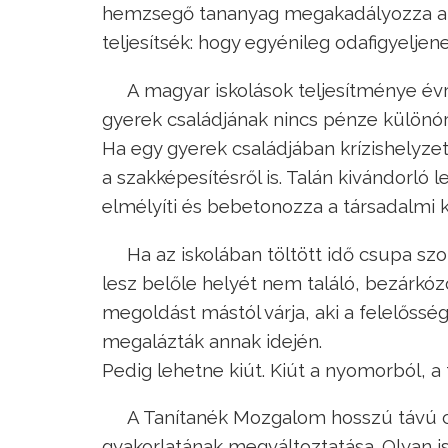
hemzsegő tananyag megakadályozza a t
teljesítsék: hogy egyénileg odafigyeljen
A magyar iskolások teljesítménye év
gyerek családjának nincs pénze különórá
Ha egy gyerek családjában krízishelyzet
a szakképesítésről is. Talán kivándorló 
elmélyíti és bebetonozza a társadalmi 
Ha az iskolában töltött idő csupa szo
lesz belőle helyét nem találó, bezárkóz
megoldást mástól várja, aki a felelősség
megalázták annak idején.
Pedig lehetne kiút. Kiút a nyomorból, a
A Tanítanék Mozgalom hosszú távú c
gyakorlatának megváltoztatása. Olyan is