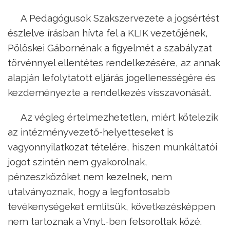
A Pedagógusok Szakszervezete a jogsértést
észlelve írásban hívta fel a KLIK vezetőjének,
Pölöskei Gábornénak a figyelmét a szabályzat
törvénnyel ellentétes rendelkezésére, az annak
alapján lefolytatott eljárás jogellenességére és
kezdeményezte a rendelkezés visszavonását.
Az végleg értelmezhetetlen, miért kötelezik
az intézményvezető-helyetteseket is
vagyonnyilatkozat tételére, hiszen munkáltatói
jogot szintén nem gyakorolnak,
pénzeszközöket nem kezelnek, nem
utalványoznak, hogy a legfontosabb
tevékenységeket említsük, következésképpen
nem tartoznak a Vnyt.-ben felsoroltak közé.