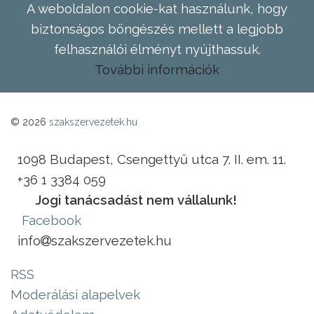
A weboldalon cookie-kat használunk, hogy
biztonságos böngészés mellett a legjobb
felhasználói élményt nyújthassuk.
További információk
© 2026
szakszervezetek.hu
1098 Budapest, Csengettyű utca 7. II. em. 11.
+36 1 3384 059
Jogi tanácsadást nem vállalunk!
Facebook
info
szakszervezetek.hu
RSS
Moderálási alapelvek