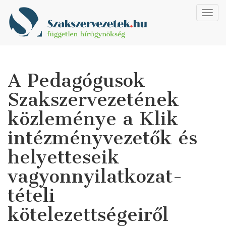
Toggl
navig
A Pedagógusok
Szakszervezetének
közleménye a Klik
intézményvezetők és
helyetteseik
vagyonnyilatkozat-
tételi
kötelezettségeiről