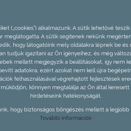
ket („cookies”) alkalmazunk. A sütik lehetővé teszik
meglátogatta. A sütik segítenek nekünk megérteni
dik, hogy látogatóink mely oldalakra lépnek be és 
n tudjuk igazítani az Ön igényeihez, és még válto
ebek mellett megjegyzik a beállításokat, így nem kel
evitt adatokra, ezért azokat nem kell újra begépel
ációk felhasználásával végrehajtott fejlesztések 
működjön, könnyen megtalálja az Ön által keresett 
hirdetéseink hatékonyságát.
nk, hogy biztonságos böngészés mellett a legjobb 
További információk