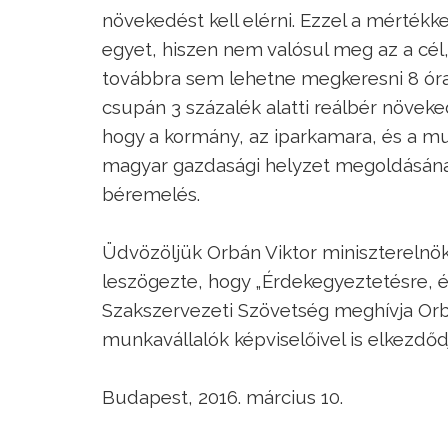
növekedést kell elérni. Ezzel a mérték
egyet, hiszen nem valósul meg az a cél
továbbra sem lehetne megkeresni 8 óra
csupán 3 százalék alatti reálbér növeke
hogy a kormány, az iparkamara, és a mu
magyar gazdasági helyzet megoldásának
béremelés.
Üdvözöljük Orbán Viktor miniszterelnö
leszögezte, hogy „Érdekegyeztetésre, 
Szakszervezeti Szövetség meghívja Orbá
munkavállalók képviselőivel is elkezdő
Budapest, 2016. március 10.