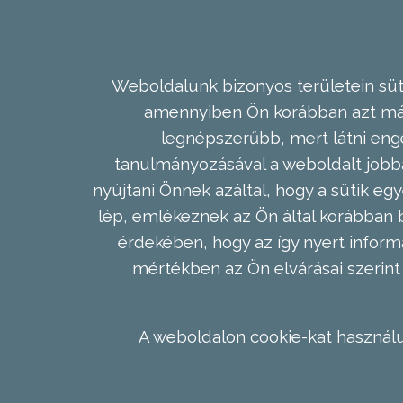
Weboldalunk bizonyos területein süti
amennyiben Ön korábban azt már 
legnépszerűbb, mert látni enge
tanulmányozásával a weboldalt jobba
nyújtani Önnek azáltal, hogy a sütik egy
lép, emlékeznek az Ön által korábban b
érdekében, hogy az így nyert inform
mértékben az Ön elvárásai szerint 
A weboldalon cookie-kat használu