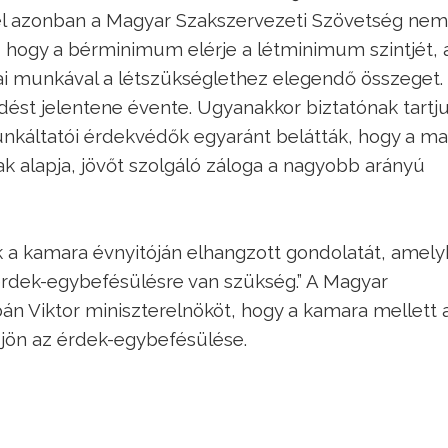
kel azonban a Magyar Szakszervezeti Szövetség nem
, hogy a bérminimum elérje a létminimum szintjét, 
i munkával a létszükséglethez elegendő összeget.
dést jelentene évente. Ugyanakkor biztatónak tartju
nkáltatói érdekvédők egyaránt belátták, hogy a ma
 alapja, jövőt szolgáló záloga a nagyobb arányú
k a kamara évnyitóján elhangzott gondolatát, amel
érdek-egybefésülésre van szükség.” A Magyar
n Viktor miniszterelnököt, hogy a kamara mellett 
djön az érdek-egybefésülése.