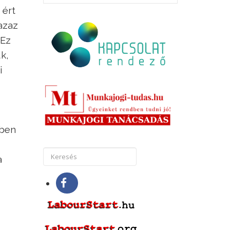
 ért
azaz
 Ez
k,
i
yben
a