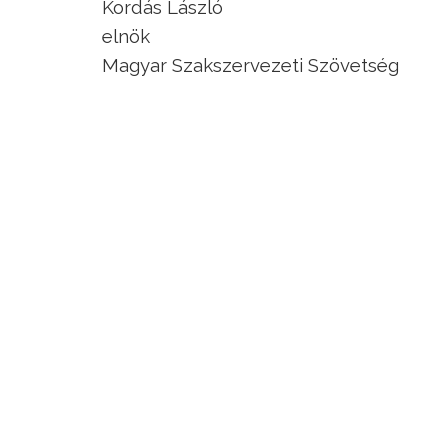
Kordás László
elnök
Magyar Szakszervezeti Szövetség