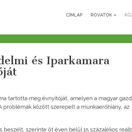
CÍMLAP
ROVATOK
KÖ
delmi és Iparkamara
óját
a tartotta meg évnyitóját, amelyen a magyar gazd
. A problémák között szerepelt a munkaerőhiány, az
 beszélt, szerinte öt éven belül 15 százalékos reálb