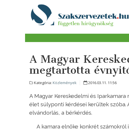
A Magyar Kereske
megtartotta évnyit
Kategória:
Közlemények
2016.03.11. 11:56
A Magyar Kereskedelmi és Iparkamara m
élet súlyponti kérdései kerültek szóba
elvándorlás, a bérkérdés.
A kamara elnöke konkrét számokról is