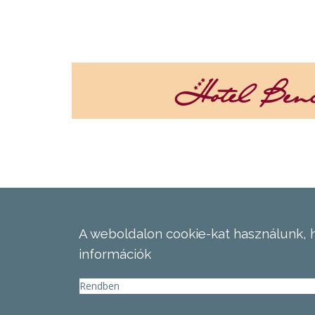
A weboldalon cookie-kat használunk, 
információk
Rendben