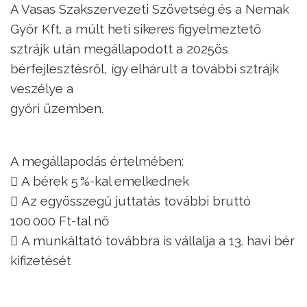
A Vasas Szakszervezeti Szövetség és a Nemak
Győr Kft. a múlt heti sikeres figyelmeztető
sztrájk után megállapodott a 2025ös
bérfejlesztésről, így elhárult a további sztrájk
veszélye a
győri üzemben.
A megállapodás értelmében:
 A bérek 5 %-kal emelkednek
 Az egyösszegű juttatás további bruttó
100 000 Ft-tal nő
 A munkáltató továbbra is vállalja a 13. havi bér
kifizetését