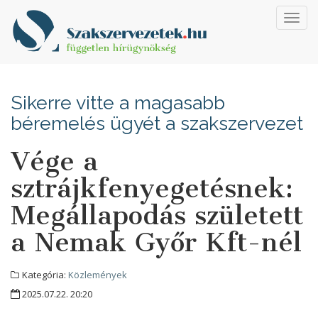
Toggl
navig
Sikerre vitte a magasabb
béremelés ügyét a szakszervezet
Vége a
sztrájkfenyegetésnek:
Megállapodás született
a Nemak Győr Kft-nél
Kategória:
Közlemények
2025.07.22. 20:20