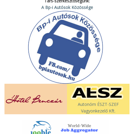
Társ-szerkesztőségünk:
A Bp-i Autósok Közössége
Autonóm ÉSZT-SZEF
Vagyonkezelő Kft.