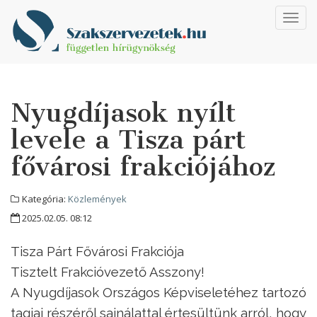
Toggl
navig
Nyugdíjasok nyílt
levele a Tisza párt
fővárosi frakciójához
Kategória:
Közlemények
2025.02.05. 08:12
Tisza Párt Fővárosi Frakciója
Tisztelt Frakcióvezető Asszony!
A Nyugdíjasok Országos Képviseletéhez tartozó
tagjai részéről sajnálattal értesültünk arról, hogy