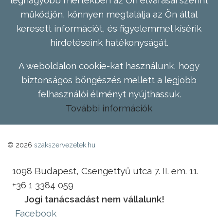
legnagyobb mértékben az Ön elvárásai szerint
működjön, könnyen megtalálja az Ön által
keresett információt, és figyelemmel kísérik
hirdetéseink hatékonyságát.
A weboldalon cookie-kat használunk, hogy
biztonságos böngészés mellett a legjobb
felhasználói élményt nyújthassuk.
További információk
© 2026
szakszervezetek.hu
1098 Budapest, Csengettyű utca 7. II. em. 11.
+36 1 3384 059
Jogi tanácsadást nem vállalunk!
Facebook