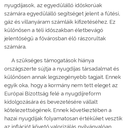
nyugdíjasok, az egyedülálló időskorúak
számára egyedülálló segítséget jelent a fűtési,
gáz és villanyáram számláik kifizetéséhez. Ez
különösen a téli időszakban életbevágó
jelentőségű a fővárosban élő rászorultak
számára.
A szükséges támogatások hiánya
országszerte sújtja a nyugdíjas társadalmat és
különösen annak legszegényebb tagjait. Ennek
egyik oka, hogy a kormány nem tett eleget az
Európai Bizottság felé a nyugdíjreform
kidolgozására és bevezetésére vállalt
kötelezettségének. Ennek következtében a
hazai nyugdíjak folyamatosan értéküket vesztik
az inflációt követő valorizálás nyilvánvalóan