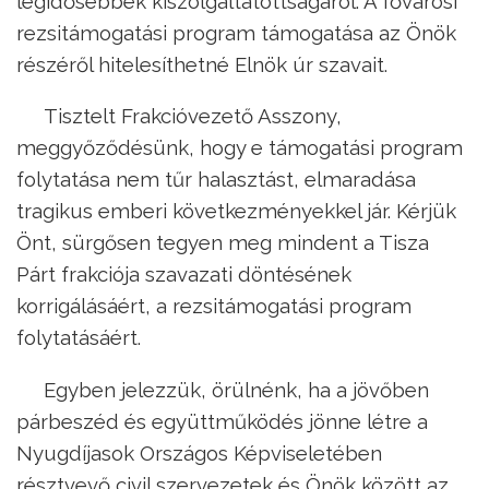
legidősebbek kiszolgáltatottságáról. A fővárosi
rezsitámogatási program támogatása az Önök
részéről hitelesíthetné Elnök úr szavait.
Tisztelt Frakcióvezető Asszony,
meggyőződésünk, hogy e támogatási program
folytatása nem tűr halasztást, elmaradása
tragikus emberi következményekkel jár. Kérjük
Önt, sürgősen tegyen meg mindent a Tisza
Párt frakciója szavazati döntésének
korrigálásáért, a rezsitámogatási program
folytatásáért.
Egyben jelezzük, örülnénk, ha a jövőben
párbeszéd és együttműködés jönne létre a
Nyugdíjasok Országos Képviseletében
résztvevő civil szervezetek és Önök között az