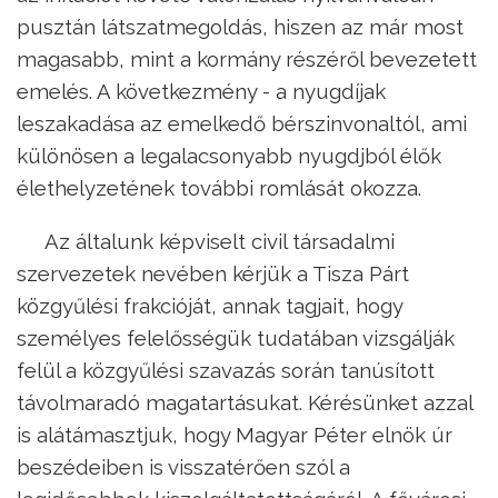
pusztán látszatmegoldás, hiszen az már most
magasabb, mint a kormány részéről bevezetett
emelés. A következmény - a nyugdíjak
leszakadása az emelkedő bérszinvonaltól, ami
különösen a legalacsonyabb nyugdjból élők
élethelyzetének további romlását okozza.
Az általunk képviselt civil társadalmi
szervezetek nevében kérjük a Tisza Párt
közgyűlési frakcióját, annak tagjait, hogy
személyes felelősségük tudatában vizsgálják
felül a közgyűlési szavazás során tanúsított
távolmaradó magatartásukat. Kérésünket azzal
is alátámasztjuk, hogy Magyar Péter elnök úr
beszédeiben is visszatérően szól a