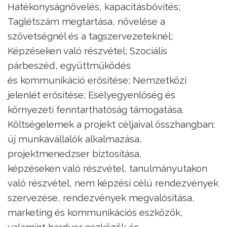
Hatékonyságnövelés, kapacitásbővítés;
Taglétszám megtartása, növelése a
szövetségnél és a tagszervezeteknél;
Képzéseken való részvétel; Szociális
párbeszéd, együttműködés
és kommunikáció erősítése; Nemzetközi
jelenlét erősítése; Esélyegyenlőség és
környezeti fenntarthatóság támogatása.
Költségelemek a projekt céljaival összhangban:
új munkavállalók alkalmazása,
projektmenedzser biztosítása,
képzéseken való részvétel, tanulmányutakon
való részvétel, nem képzési célú rendezvények
szervezése, rendezvények megvalósítása,
marketing és kommunikációs eszközök,
valamint hardver eszközök és