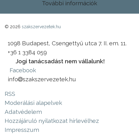
További információk
© 2026
szakszervezetek.hu
1098 Budapest, Csengettyű utca 7. II. em. 11.
+36 1 3384 059
Jogi tanácsadást nem vállalunk!
Facebook
info
szakszervezetek.hu
RSS
Moderálási alapelvek
Adatvédelem
Hozzájáruló nyilatkozat hírlevélhez
Impresszum