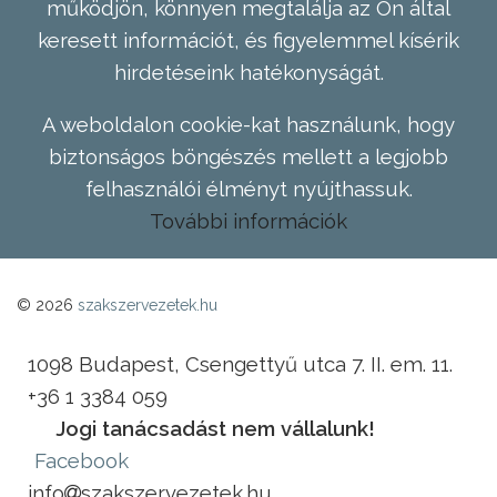
működjön, könnyen megtalálja az Ön által
keresett információt, és figyelemmel kísérik
hirdetéseink hatékonyságát.
A weboldalon cookie-kat használunk, hogy
biztonságos böngészés mellett a legjobb
felhasználói élményt nyújthassuk.
További információk
© 2026
szakszervezetek.hu
1098 Budapest, Csengettyű utca 7. II. em. 11.
+36 1 3384 059
Jogi tanácsadást nem vállalunk!
Facebook
info
szakszervezetek.hu