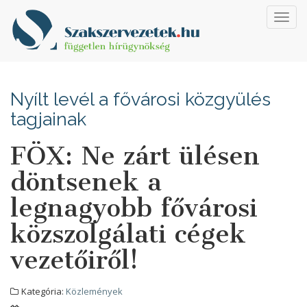
Toggl
navig
Nyílt levél a fővárosi közgyülés
tagjainak
FÖX: Ne zárt ülésen
döntsenek a
legnagyobb fővárosi
közszolgálati cégek
vezetőiről!
Kategória:
Közlemények