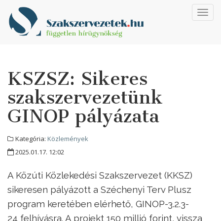
Toggl
navig
KSZSZ: Sikeres
szakszervezetünk
GINOP pályázata
Kategória:
Közlemények
2025.01.17. 12:02
A Közúti Közlekedési Szakszervezet (KKSZ)
sikeresen pályázott a Széchenyi Terv Plusz
program keretében elérhető, GINOP-3.2.3-
24 felhívásra. A projekt 150 millió forint, vissza