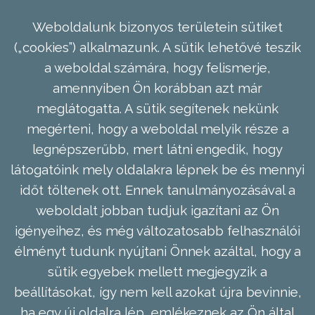
Weboldalunk bizonyos területein sütiket
(„cookies”) alkalmazunk. A sütik lehetővé teszik
a weboldal számára, hogy felismerje,
amennyiben Ön korábban azt már
meglátogatta. A sütik segítenek nekünk
megérteni, hogy a weboldal melyik része a
legnépszerűbb, mert látni engedik, hogy
látogatóink mely oldalakra lépnek be és mennyi
időt töltenek ott. Ennek tanulmányozásával a
weboldalt jobban tudjuk igazítani az Ön
igényeihez, és még változatosabb felhasználói
élményt tudunk nyújtani Önnek azáltal, hogy a
sütik egyebek mellett megjegyzik a
beállításokat, így nem kell azokat újra bevinnie,
ha egy új oldalra lép, emlékeznek az Ön által