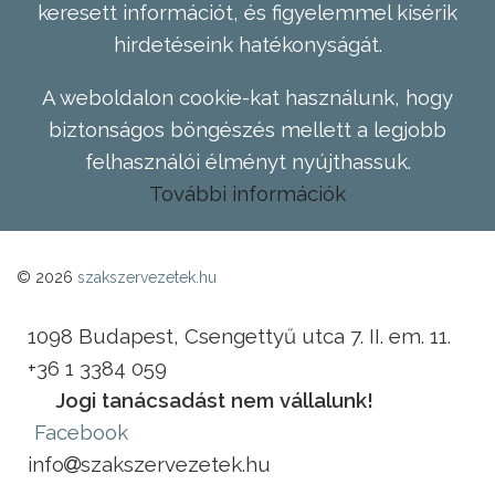
keresett információt, és figyelemmel kísérik
hirdetéseink hatékonyságát.
A weboldalon cookie-kat használunk, hogy
biztonságos böngészés mellett a legjobb
felhasználói élményt nyújthassuk.
További információk
© 2026
szakszervezetek.hu
1098 Budapest, Csengettyű utca 7. II. em. 11.
+36 1 3384 059
Jogi tanácsadást nem vállalunk!
Facebook
info
szakszervezetek.hu