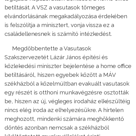
betiltását. A VSZ a vasutasok tömeges
elvándorlásának megakadályozása érdekében
is felszólítja a minisztert, vonja vissza ez a
családellenesnek is számító intézkedést.
Megdöbbentette a Vasutasok
Szakszervezetét Lázár János építési és
közlekedési miniszter bejelentése a home office
betiltásáról, hiszen egyebek között a MÁV
székházból a közelmúltban evakuált vasutasok
egy részét is otthoni munkavégzésre osztották
be, hiszen az új, végleges irodaház elkészültéig
nincs elég iroda az elhelyezésükre. A hirtelen
meghozott, mindenki számára meghökkentő
döntés azonban nemcsak a székházból