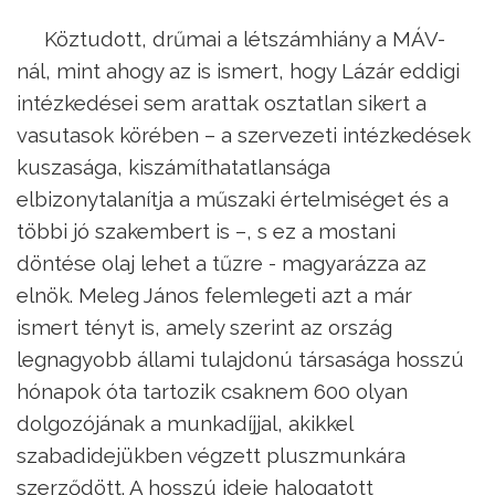
Köztudott, drűmai a létszámhiány a MÁV-
nál, mint ahogy az is ismert, hogy Lázár eddigi
intézkedései sem arattak osztatlan sikert a
vasutasok körében – a szervezeti intézkedések
kuszasága, kiszámíthatatlansága
elbizonytalanítja a műszaki értelmiséget és a
többi jó szakembert is –, s ez a mostani
döntése olaj lehet a tűzre - magyarázza az
elnök. Meleg János felemlegeti azt a már
ismert tényt is, amely szerint az ország
legnagyobb állami tulajdonú társasága hosszú
hónapok óta tartozik csaknem 600 olyan
dolgozójának a munkadíjjal, akikkel
szabadidejükben végzett pluszmunkára
szerződött. A hosszú ideje halogatott