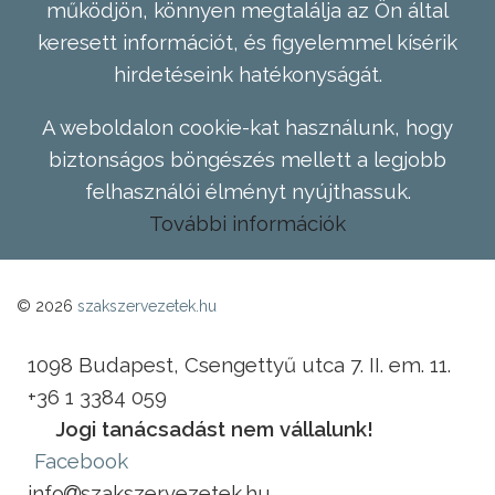
működjön, könnyen megtalálja az Ön által
keresett információt, és figyelemmel kísérik
hirdetéseink hatékonyságát.
A weboldalon cookie-kat használunk, hogy
biztonságos böngészés mellett a legjobb
felhasználói élményt nyújthassuk.
További információk
© 2026
szakszervezetek.hu
1098 Budapest, Csengettyű utca 7. II. em. 11.
+36 1 3384 059
Jogi tanácsadást nem vállalunk!
Facebook
info
szakszervezetek.hu