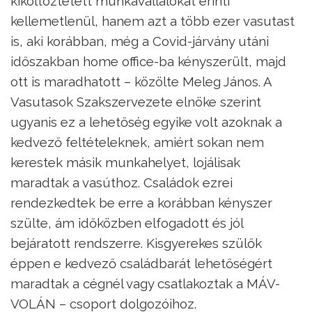
kiköltöztetett munkavállalókat érinti
kellemetlenül, hanem azt a több ezer vasutast
is, aki korábban, még a Covid-járvány utáni
időszakban home office-ba kényszerült, majd
ott is maradhatott – közölte Meleg János. A
Vasutasok Szakszervezete elnöke szerint
ugyanis ez a lehetőség egyike volt azoknak a
kedvező feltételeknek, amiért sokan nem
kerestek másik munkahelyet, lojálisak
maradtak a vasúthoz. Családok ezrei
rendezkedtek be erre a korábban kényszer
szülte, ám időközben elfogadott és jól
bejáratott rendszerre. Kisgyerekes szülők
éppen e kedvező családbarát lehetőségért
maradtak a cégnél vagy csatlakoztak a MÁV-
VOLÁN – csoport dolgozóihoz.