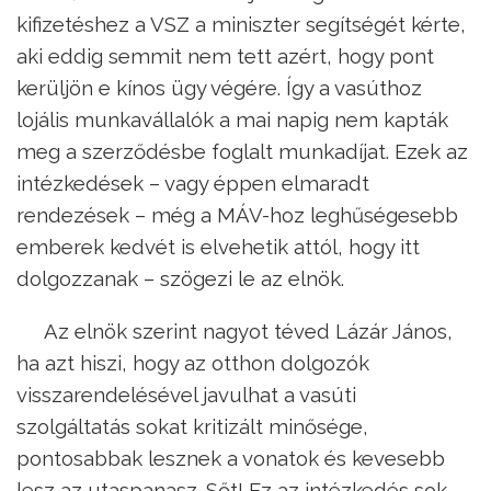
kifizetéshez a VSZ a miniszter segítségét kérte,
aki eddig semmit nem tett azért, hogy pont
kerüljön e kínos ügy végére. Így a vasúthoz
lojális munkavállalók a mai napig nem kapták
meg a szerződésbe foglalt munkadíjat. Ezek az
intézkedések – vagy éppen elmaradt
rendezések – még a MÁV-hoz leghűségesebb
emberek kedvét is elvehetik attól, hogy itt
dolgozzanak – szögezi le az elnök.
Az elnök szerint nagyot téved Lázár János,
ha azt hiszi, hogy az otthon dolgozók
visszarendelésével javulhat a vasúti
szolgáltatás sokat kritizált minősége,
pontosabbak lesznek a vonatok és kevesebb
lesz az utaspanasz. Sőt! Ez az intézkedés sok