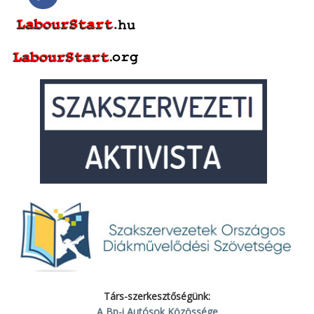
Társ-szerkesztőségünk:
A Bp-i Autósok Közössége