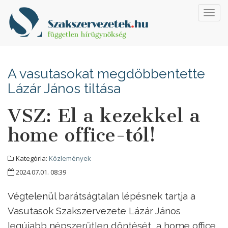
Toggl
navig
A vasutasokat megdöbbentette
Lázár János tiltása
VSZ: El a kezekkel a
home office-tól!
Kategória:
Közlemények
2024.07.01. 08:39
Végtelenül barátságtalan lépésnek tartja a
Vasutasok Szakszervezete Lázár János
legújabb népszerűtlen döntését, a home office