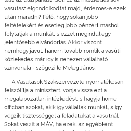
vasutast elgondolkodtat majd, érdemes-e ezek
után maradni? Félő, hogy sokan jobb
feltételekért és esetleg jobb pénzért máshol
folytatják a munkát, s ezzel megindul egy
jelentősebb elvándorlás. Akkor viszont
nemhogy javul, hanem tovább romlik a vasúti
közlekedés már így is nehezen vállalható
színvonala - szögezi le Meleg János.
A Vasutasok Szakszervezete nyomatékosan
felszólítja a minisztert, vonja vissza ezt a
megalapozatlan intézkedést, s hagyja home
officban azokat, akik így vállaltak munkát, s így
végzik tisztességgel a feladatukat a vasútnál.
Sokat veszít a MÁV, ha ezek, az egyébként