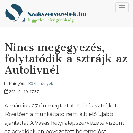
Toggl
navig
Nincs megegyezés,
folytatódik a sztrájk az
Autolivnél
Kategória:
Közlemények
2024.04.10. 17:37
A március 27-én megtartott 6 órás sztrájkot
követően a munkáltató nem állt elő újabb
ajánlattal. A Vasas helyi alapszervezete viszont
az egyoldalúan bevezetett béremelést