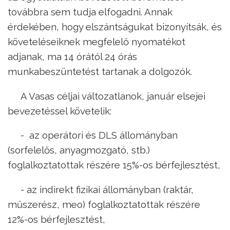
továbbra sem tudja elfogadni. Annak
érdekében, hogy elszántságukat bizonyítsák, és
követeléseiknek megfelelő nyomatékot
adjanak, ma 14 órától 24 órás
munkabeszüntetést tartanak a dolgozók.
A Vasas céljai változatlanok, január elsejei
bevezetéssel követelik:
- az operátori és DLS állományban
(sorfelelős, anyagmozgató, stb.)
foglalkoztatottak részére 15%-os bérfejlesztést,
- az indirekt fizikai állományban (raktár,
műszerész, meo) foglalkoztatottak részére
12%-os bérfejlesztést,