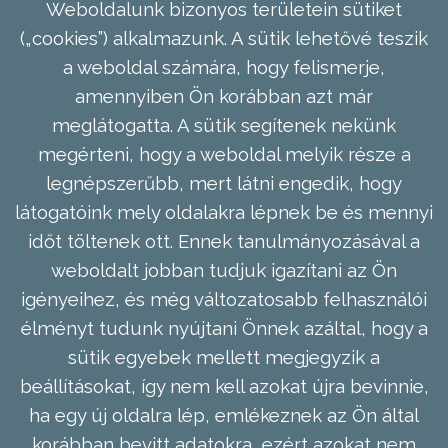
Weboldalunk bizonyos területein sütiket
(„cookies”) alkalmazunk. A sütik lehetővé teszik
a weboldal számára, hogy felismerje,
amennyiben Ön korábban azt már
meglátogatta. A sütik segítenek nekünk
megérteni, hogy a weboldal melyik része a
legnépszerűbb, mert látni engedik, hogy
látogatóink mely oldalakra lépnek be és mennyi
időt töltenek ott. Ennek tanulmányozásával a
weboldalt jobban tudjuk igazítani az Ön
igényeihez, és még változatosabb felhasználói
élményt tudunk nyújtani Önnek azáltal, hogy a
sütik egyebek mellett megjegyzik a
beállításokat, így nem kell azokat újra bevinnie,
ha egy új oldalra lép, emlékeznek az Ön által
korábban bevitt adatokra, ezért azokat nem