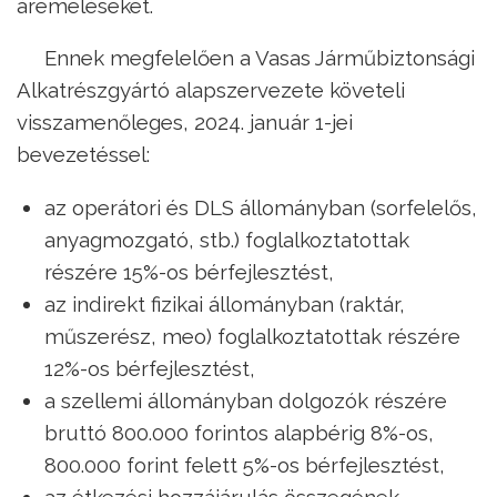
áremeléseket.
Ennek megfelelően a Vasas Járműbiztonsági
Alkatrészgyártó alapszervezete követeli
visszamenőleges, 2024. január 1-jei
bevezetéssel:
az operátori és DLS állományban (sorfelelős,
anyagmozgató, stb.) foglalkoztatottak
részére 15%-os bérfejlesztést,
az indirekt fizikai állományban (raktár,
műszerész, meo) foglalkoztatottak részére
12%-os bérfejlesztést,
a szellemi állományban dolgozók részére
bruttó 800.000 forintos alapbérig 8%-os,
800.000 forint felett 5%-os bérfejlesztést,
az étkezési hozzájárulás összegének