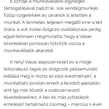
A sztrájk a munkavállalók egységes
támogatásával zajlott le, sok vendégmunkás,
fülöp-szigetekiek és ukránok is letették a
munkát. A termelés teljesen megállt erre a két
órára, a sok irodai dolgozó csatlakozása pedig
egyértelműen megmutatta, hogy a Vasas
követelései pontosan tükrözik vissza a
munkavállalók akaratát.
A helyi Vasas alapszervezet és a mögé
felsorakozó tagok és dolgozók példamutató
kiállása meg is hozta az első eredményét, a
munkáltató jócskán emelt a kezdeti ajánlatán,
ami így már közelít a szakszervezeti
követelésekhez. A bér és más juttatások
emelését tartalmazó csomag – március 1-ével