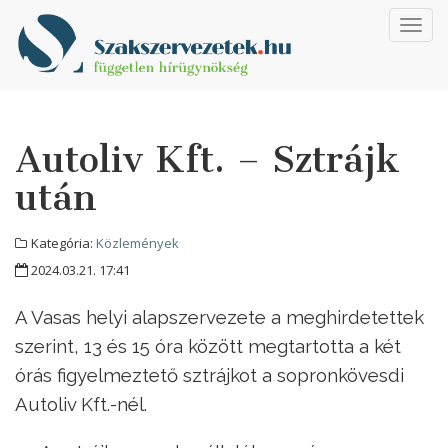
Toggl
navig
Autoliv Kft. – Sztrájk
után
Kategória:
Közlemények
2024.03.21. 17:41
A Vasas helyi alapszervezete a meghirdetettek
szerint, 13 és 15 óra között megtartotta a két
órás figyelmeztető sztrájkot a sopronkövesdi
Autoliv Kft.-nél.