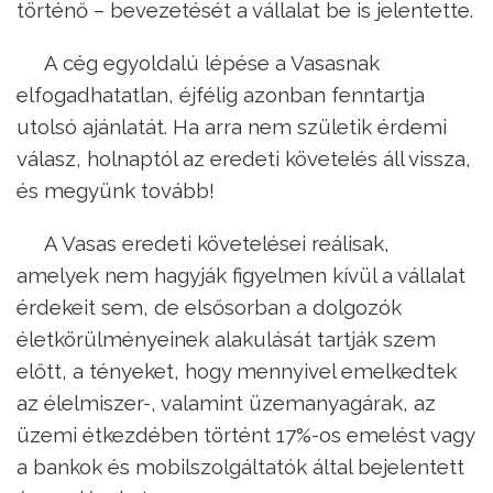
történő – bevezetését a vállalat be is jelentette.
A cég egyoldalú lépése a Vasasnak
elfogadhatatlan, éjfélig azonban fenntartja
utolsó ajánlatát. Ha arra nem születik érdemi
válasz, holnaptól az eredeti követelés áll vissza,
és megyünk tovább!
A Vasas eredeti követelései reálisak,
amelyek nem hagyják figyelmen kívül a vállalat
érdekeit sem, de elsősorban a dolgozók
életkörülményeinek alakulását tartják szem
előtt, a tényeket, hogy mennyivel emelkedtek
az élelmiszer-, valamint üzemanyagárak, az
üzemi étkezdében történt 17%-os emelést vagy
a bankok és mobilszolgáltatók által bejelentett