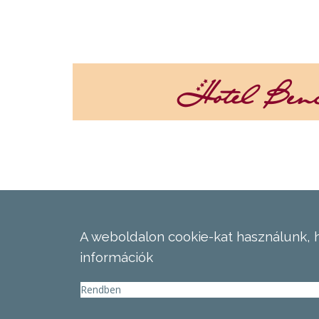
A weboldalon cookie-kat használunk, 
információk
Rendben