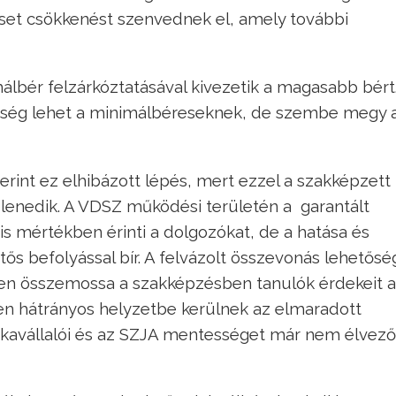
reset csökkenést szenvednek el, amely további
álbér felzárkóztatásával kivezetik a magasabb bért
tség lehet a minimálbéreseknek, de szembe megy 
rint ez elhibázott lépés, mert ezzel a szakképzett
enedik. A VDSZ működési területén a garantált
s mértékben érinti a dolgozókat, de a hatása és
s befolyással bír. A felvázolt összevonás lehetősé
ben összemossa a szakképzésben tanulók érdekeit a
en hátrányos helyzetbe kerülnek az elmaradott
kavállalói és az SZJA mentességet már nem élvező