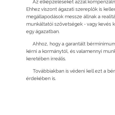
Az elképzeléseket azzal kompenzálná
Ehhez viszont ágazati szereplők is kellen
megállapodások messze állnak a realitás
munkáltatói szövetségek - vagy kevés 
egy ágazatban.
Ahhoz, hogy a garantált bérminimum 
kérni a kormánytól, és valamennyi munk
keretében irreális.
Továbbiakban is védeni kell ezt a bé
érdekében is.