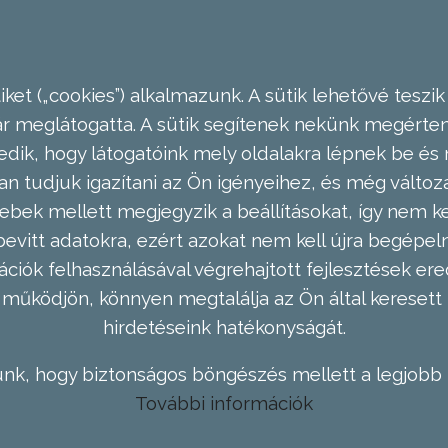
ket („cookies”) alkalmazunk. A sütik lehetővé teszik
meglátogatta. A sütik segítenek nekünk megérteni
dik, hogy látogatóink mely oldalakra lépnek be és 
n tudjuk igazítani az Ön igényeihez, és még válto
ebek mellett megjegyzik a beállításokat, így nem kel
evitt adatokra, ezért azokat nem kell újra begépel
ációk felhasználásával végrehajtott fejlesztések 
működjön, könnyen megtalálja az Ön által keresett 
hirdetéseink hatékonyságát.
nk, hogy biztonságos böngészés mellett a legjobb 
További információk