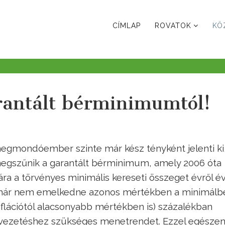
CÍMLAP
ROVATOK
KÖ
rantált bérminimumtól!
megmondóember szinte már kész tényként jelenti ki
megszűnik a garantált bérminimum, amely 2006 óta
ra a törvényes minimális kereseti összeget évről év
– már nem emelkedne azonos mértékben a minimálbé
inflációtól alacsonyabb mértékben is) százalékban
ivezetéshez szükséges menetrendet. Ezzel egésze