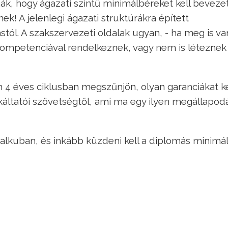
k, hogy ágazati szintű minimálbéreket kell bevezet
ek! A jelenlegi ágazati struktúrákra épített
tól. A szakszervezeti oldalak ugyan, - ha meg is v
kompetenciával rendelkeznek, vagy nem is léteznek
4 éves ciklusban megszűnjön, olyan garanciákat ke
áltatói szövetségtől, ami ma egy ilyen megállapod
ralkuban, és inkább küzdeni kell a diplomás minimá