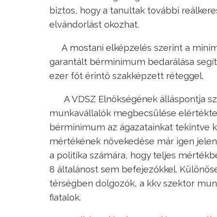
biztos, hogy a tanultak további reálke
elvándorlást okozhat.
A mostani elképzelés szerint a minim
garantált bérminimum bedarálása segí
ezer főt érintő szakképzett réteggel.
A VDSZ Elnökségének álláspontja sze
munkavállalók megbecsülése elértéktel
bérminimum az ágazatainkat tekintve ki
mértékének növekedése már igen jelentő
a politika számára, hogy teljes mérték
8 általánost sem befejezőkkel. Különös
térségben dolgozók, a kkv szektor mun
fiatalok.