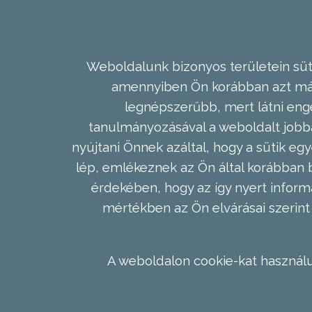
Weboldalunk bizonyos területein süti
amennyiben Ön korábban azt már 
legnépszerűbb, mert látni enge
tanulmányozásával a weboldalt jobba
nyújtani Önnek azáltal, hogy a sütik egy
lép, emlékeznek az Ön által korábban b
érdekében, hogy az így nyert inform
mértékben az Ön elvárásai szerint 
A weboldalon cookie-kat használu