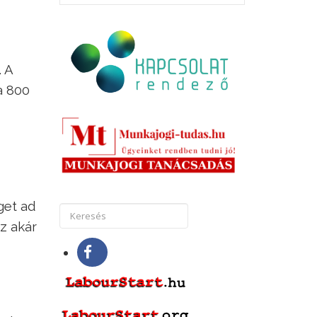
. A
a 800
get ad
z akár