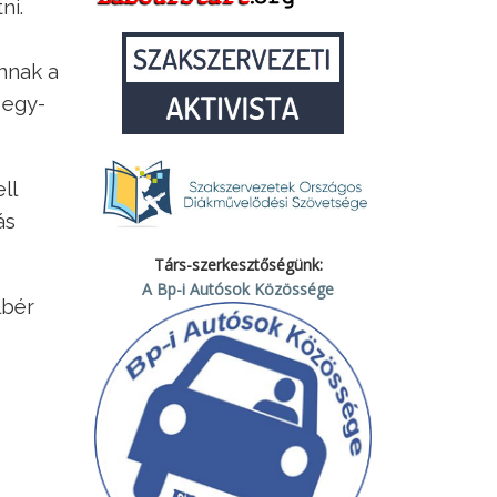
ni.
annak a
 egy-
ll
ás
Társ-szerkesztőségünk:
A Bp-i Autósok Közössége
lbér