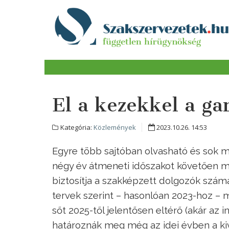
El a kezekkel a ga
Kategória:
Közlemények
2023.10.26. 14:53
Egyre több sajtóban olvasható és sok 
négy év átmeneti időszakot követően 
biztosítja a szakképzett dolgozók számá
tervek szerint – hasonlóan 2023-hoz 
sőt 2025-től jelentősen eltérő (akár az 
határoznák meg még az idei évben a k